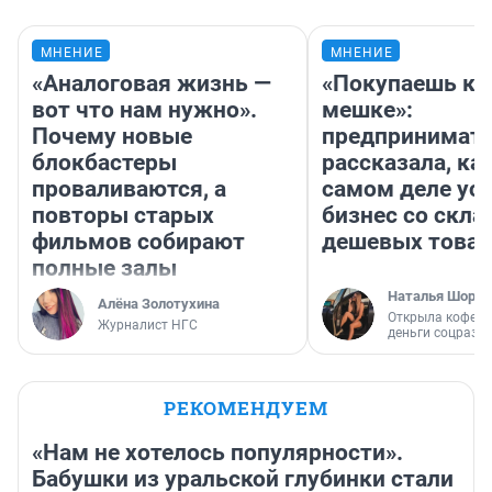
МНЕНИЕ
МНЕНИЕ
«Аналоговая жизнь —
«Покупаешь ко
вот что нам нужно».
мешке»:
Почему новые
предпринимат
блокбастеры
рассказала, как
проваливаются, а
самом деле ус
повторы старых
бизнес со скл
фильмов собирают
дешевых това
полные залы
Наталья Шорох
Алёна Золотухина
Открыла кофейн
Журналист НГС
деньги соцразв
РЕКОМЕНДУЕМ
«Нам не хотелось популярности».
Бабушки из уральской глубинки стали