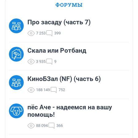
ФОРУМЫ
Про засаду (часть 7)
7 253
399
Скала или Ротбанд
3 935
9
КиноБЗал (NF) (часть 6)
188 149
752
пёс Аче - надеемся на вашу
помощь!
88 094
366