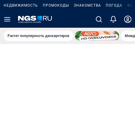
НЕДВИЖИМОСТЬ
ПРОМОКОДЫ
ЗНАКОМСТВА
ПОГОДА
ФО
Растет популярность дискаунтеров
Межд