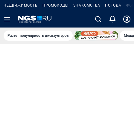
НЕДВИЖИМОСТЬ
ПРОМОКОДЫ
ЗНАКОМСТВА
ПОГОДА
ФО
Растет популярность дискаунтеров
Межд