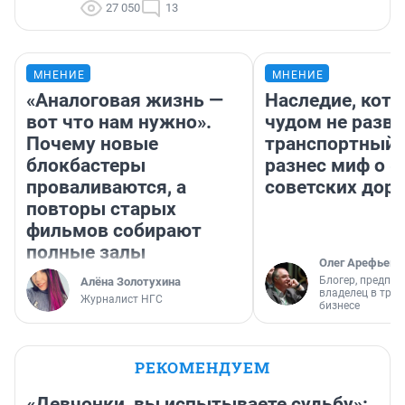
27 050
13
МНЕНИЕ
МНЕНИЕ
«Аналоговая жизнь —
Наследие, кото
вот что нам нужно».
чудом не разва
Почему новые
транспортный 
блокбастеры
разнес миф о 
проваливаются, а
советских доро
повторы старых
фильмов собирают
полные залы
Олег Арефьев
Блогер, предпри
Алёна Золотухина
владелец в тра
Журналист НГС
бизнесе
РЕКОМЕНДУЕМ
«Девчонки, вы испытываете судьбу»: