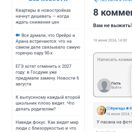
ПЕРЕЙТИ К ПУ
8 комме
Квартиры в новостройках
начнут дешеветь — когда
ждать снижения цен
Вам не выжить?
Все думали, что Орейро и
16 июня 2024, 14:00
Арана встречаются: что на
самом деле связывало самую
горячую пару 90-х
ЕГЭ хотят отменить к 2027
году: в Госдуме уже
придумали замену. Новости 6
августа
Гость
Войти
К выпускному каждый второй
школьник плохо видит. Что
делать родителям?
❤️‍🔥Фригида ❀
16 июня 2024, 
У пасана на фотг
Наведи фокус. Как видят мир
люди с близорукостью и что