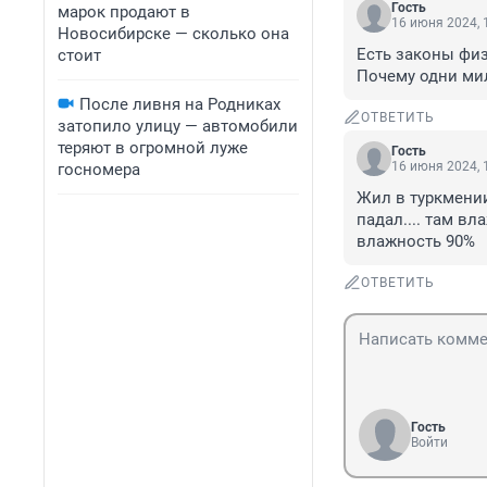
Гость
марок продают в
16 июня 2024, 
Новосибирске — сколько она
Есть законы физ
стоит
Почему одни мил
После ливня на Родниках
ОТВЕТИТЬ
затопило улицу — автомобили
теряют в огромной луже
Гость
16 июня 2024, 
госномера
Жил в туркмении
падал.... там вл
влажность 90%
ОТВЕТИТЬ
Гость
Войти