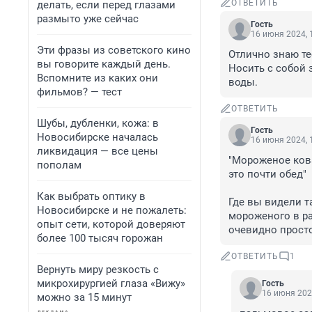
ОТВЕТИТЬ
делать, если перед глазами
размыто уже сейчас
Гость
16 июня 2024, 
Эти фразы из советского кино
Отлично знаю те
вы говорите каждый день.
Носить с собой 
Вспомните из каких они
воды.
фильмов? — тест
ОТВЕТИТЬ
Шубы, дубленки, кожа: в
Гость
Новосибирске началась
16 июня 2024, 
ликвидация — все цены
"Мороженое кова
пополам
это почти обед"

Как выбрать оптику в
Где вы видели т
Новосибирске и не пожалеть:
мороженого в рай
опыт сети, которой доверяют
очевидно просто
более 100 тысяч горожан
ОТВЕТИТЬ
1
Вернуть миру резкость с
микрохирургией глаза «Вижу»
Гость
16 июня 202
можно за 15 минут