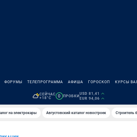
ФОРУМЫ
ТЕЛЕПРОГРАММА
АФИША
ГОРОСКОП
КУРСЫ ВА
USD 81,41
СЕЙЧАС
0
ПРОБКИ
+18°C
EUR 94,06
алог на электрокары
Августовский каталог новостроек
Строитель б