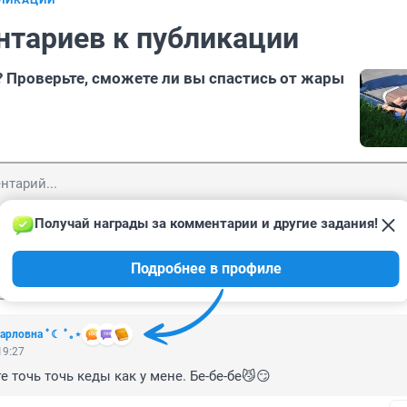
БЛИКАЦИИ
нтариев к публикации
 Проверьте, сможете ли вы спастись от жары
Получай награды за комментарии и другие задания!
Подробнее в профиле
Отп
 Карловна ﾟ☾ ﾟ｡⋆
19:27
е точь точь кеды как у мене. Бе-бе-бе😼😏