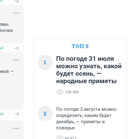
+1
–6
емы. 
лочка 
ТОП 5
+0
–0
По погоде 31 июля
1
можно узнать, какой
мов — 
будет осень, —
народные приметы
158 385
По погоде 3 августа можно
2
+0
–0
определить, каким будет
декабрь, — приметы и
поверья
86 871