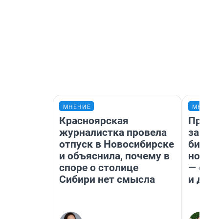
МНЕНИЕ
МНЕНИ
Красноярская
Прода
журналистка провела
запла
отпуск в Новосибирске
бизне
и объяснила, почему в
новый
споре о столице
— он 
Сибири нет смысла
и даж