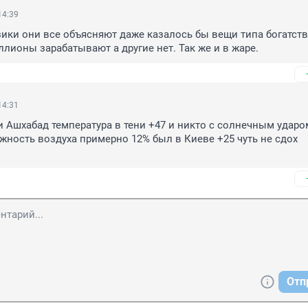
14:39
ики они все объясняют даже казалось бы вещи типа богатства
лионы зарабатывают а другие нет. Так же и в жаре.
14:31
 Ашхабад температура в тени +47 и никто с солнечным ударом
ажность воздуха примерно 12% был в Киеве +25 чуть не сдох 
Отп