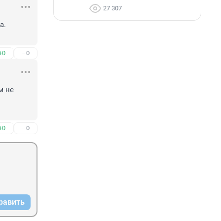
27 307
. 
+0
–0
 не 
+0
–0
равить