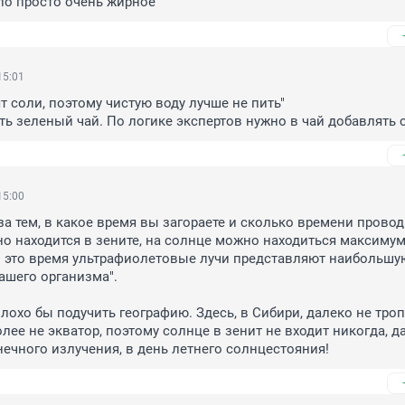
ло просто очень жирное
15:01
 соли, поэтому чистую воду лучше не пить"

ь зеленый чай. По логике экспертов нужно в чай добавлять 
15:00
за тем, в какое время вы загораете и сколько времени проводи
но находится в зените, на солнце можно находиться максимум 
 это время ультрафиолетовые лучи представляют наибольшую
ашего организма".

плохо бы подучить географию. Здесь, в Сибири, далеко не троп
лее не экватор, поэтому солнце в зенит не входит никогда, да
ечного излучения, в день летнего солнцестояния!