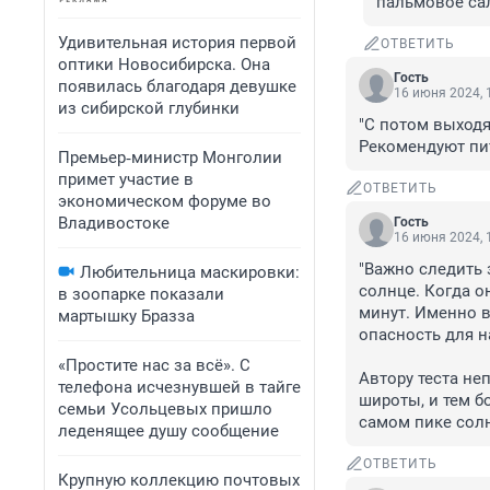
пальмовое са
Удивительная история первой
ОТВЕТИТЬ
оптики Новосибирска. Она
Гость
появилась благодаря девушке
16 июня 2024, 
из сибирской глубинки
"С потом выходят
Рекомендуют пит
Премьер‑министр Монголии
примет участие в
ОТВЕТИТЬ
экономическом форуме во
Владивостоке
Гость
16 июня 2024, 
"Важно следить 
Любительница маскировки:
солнце. Когда о
в зоопарке показали
минут. Именно в
мартышку Бразза
опасность для н
«Простите нас за всё». С
Автору теста не
телефона исчезнувшей в тайге
широты, и тем бо
семьи Усольцевых пришло
самом пике солн
леденящее душу сообщение
ОТВЕТИТЬ
Крупную коллекцию почтовых