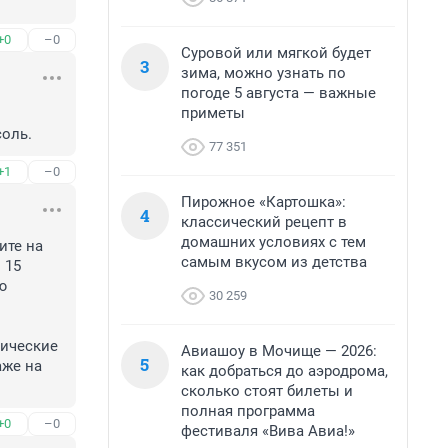
+0
–0
Суровой или мягкой будет
3
зима, можно узнать по
погоде 5 августа — важные
приметы
соль.
77 351
+1
–0
Пирожное «Картошка»:
4
классический рецепт в
домашних условиях с тем
те на 
самым вкусом из детства
15 
 
30 259
ические 
Авиашоу в Мочище — 2026:
5
же на 
как добраться до аэродрома,
сколько стоят билеты и
полная программа
+0
–0
фестиваля «Вива Авиа!»