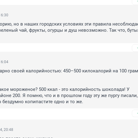
16:30
орию, но в наших городских условиях эти правила несоблюда
зеленый чай, фрукты, огурцы и душ невозможно. Так что, буты
16:04
рно своей калорийностью: 450–500 килокалорий на 100 грам
акое мороженое? 500 ккал - это калорийность шоколада! У 
оне 200. Я помню, что и в прошлом году эту же пургу писали, 
 бездумно копипастите одно и то же.
4, 20:48