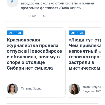
5
аэродрома, сколько стоят билеты и полная
программа фестиваля «Вива Авиа!»
27 435
50
МНЕНИЕ
МНЕНИЕ
Красноярская
«Люди тут стр
журналистка провела
Чем привлекае
отпуск в Новосибирске
непонятный «Н
и объяснила, почему в
герои которого
споре о столице
застряли в
Сибири нет смысла
мистическом о
Лиза Пичугина
Татьяна Зарва
Редактор NGS.R