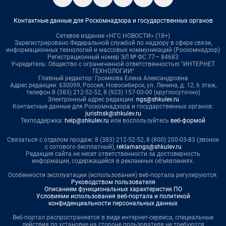
Контактные данные для Роскомнадзора и государственных органов
Сетевое издание «НГС.НОВОСТИ» (18+)
Зарегистрировано Федеральной службой по надзору в сфере связи,
информационных технологий и массовых коммуникаций (Роскомнадзор)
Регистрационный номер ЭЛ № ФС 77— 84683
Учредитель: Общество с ограниченной ответственностью "ИНТЕРНЕТ
ТЕХНОЛОГИИ"
Главный редактор: Громкова Елена Александровна
Адрес редакции: 630099, Россия, Новосибирск, ул. Ленина, д. 12, 6 этаж,
телефон 8 (383) 212-52-52, 8 (923) 157-00-00 (круглосуточно)
Электронный адрес редакции:
ngs@shkulev.ru
Контактные данные для Роскомнадзора и государственных органов:
juristnsk@shkulev.ru
Техподдержка:
help@shkulev.ru
или воспользуйтесь
веб-формой
Связаться с отделом продаж: 8 (383) 212-52-52, 8 (800) 200-03-83 (звонок
с сотового бесплатный),
reklamangs@shkulev.ru
Редакция сайта не несет ответственности за достоверность
информации, содержащейся в рекламных объявлениях.
Особенности эксплуатации (использования) веб-портала регулируются:
Руководством пользователя
Описанием функциональных характеристик ПО
Условиями использования веб-портала и политикой
конфиденциальности персональных данных
Веб-портал распространяется в виде интернет-сервиса, специальные
действия по установке на стороне пользователя не требуются