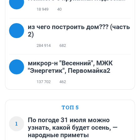
18 949
40
из чего построить дом??? (часть
2)
284 914
682
микрор-н "Весенний", МЖК
"Энергетик", Первомайка2
137 702
462
ТОП 5
По погоде 31 июля можно
1
узнать, какой будет осень, —
народные приметы