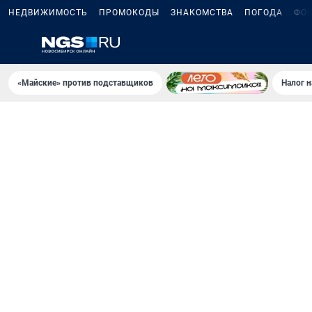
НЕДВИЖИМОСТЬ
ПРОМОКОДЫ
ЗНАКОМСТВА
ПОГОДА
ФО
«Майские» против подставщиков
Налог 