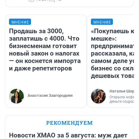
МНЕНИЕ
МНЕНИЕ
Продашь за 3000,
«Покупаешь ко
заплатишь с 4000. Что
мешке»:
бизнесменам готовит
предпринимат
новый закон о налогах
рассказала, как
— он коснется импорта
самом деле ус
и даже репетиторов
бизнес со скл
дешевых това
Наталья Шорох
Анастасия Завгородняя
Открыла кофейн
деньги соцразв
РЕКОМЕНДУЕМ
Новости ХМАО за 5 августа: муж дает