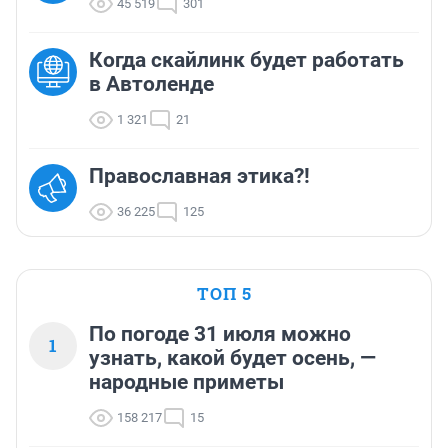
45 519
301
Когда скайлинк будет работать
в Автоленде
1 321
21
Православная этика?!
36 225
125
ТОП 5
По погоде 31 июля можно
1
узнать, какой будет осень, —
народные приметы
158 217
15