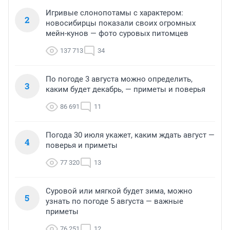
Игривые слонопотамы с характером:
2
новосибирцы показали своих огромных
мейн-кунов — фото суровых питомцев
137 713
34
По погоде 3 августа можно определить,
3
каким будет декабрь, — приметы и поверья
86 691
11
Погода 30 июля укажет, каким ждать август —
4
поверья и приметы
77 320
13
Суровой или мягкой будет зима, можно
5
узнать по погоде 5 августа — важные
приметы
76 251
12