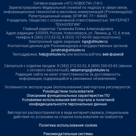
Сетевое издание «НГС.НОВОСТИ» (18+)
Зарегистрировано Федеральной службой по надзору в сфере связи,
информационных технологий и массовых коммуникаций (Роскомнадзор)
Регистрационный номер ЭЛ № ФС 77— 84683
Учредитель: Общество с ограниченной ответственностью "ИНТЕРНЕТ
ТЕХНОЛОГИИ"
Главный редактор: Громкова Елена Александровна
Адрес редакции: 630099, Россия, Новосибирск, ул. Ленина, д. 12, 6 этаж,
телефон 8 (383) 212-52-52, 8 (923) 157-00-00 (круглосуточно)
Электронный адрес редакции:
ngs@shkulev.ru
Контактные данные для Роскомнадзора и государственных органов:
juristnsk@shkulev.ru
Техподдержка:
help@shkulev.ru
или воспользуйтесь
веб-формой
Связаться с отделом продаж: 8 (383) 212-52-52, 8 (800) 200-03-83 (звонок
с сотового бесплатный),
reklamangs@shkulev.ru
Редакция сайта не несет ответственности за достоверность
информации, содержащейся в рекламных объявлениях.
Особенности эксплуатации (использования) веб-портала регулируются:
Руководством пользователя
Описанием функциональных характеристик ПО
Условиями использования веб-портала и политикой
конфиденциальности персональных данных
Веб-портал распространяется в виде интернет-сервиса, специальные
действия по установке на стороне пользователя не требуются
Политика использования cookies
Рекомендательные системы