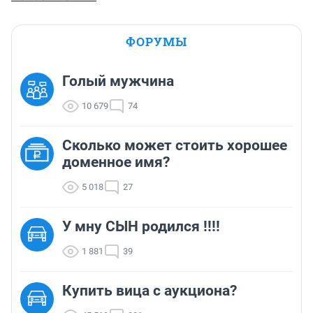
ФОРУМЫ
Голый мужчина
10 679
74
Сколько может стоить хорошее
доменное имя?
5 018
27
У мну СЫН родился !!!!
1 881
39
Купить вица с аукциона?