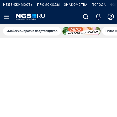
НЕДВИЖИМОСТЬ
ПРОМОКОДЫ
ЗНАКОМСТВА
ПОГОДА
ФО
«Майские» против подставщиков
Налог 