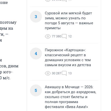
ионе
Суровой или мягкой будет
3
зима, можно узнать по
 поэтому
погоде 5 августа — важные
дем на
приметы
ти, —
77 380
12
я
Пирожное «Картошка»:
4
классический рецепт в
и
домашних условиях с тем
самым вкусом из детства
сов, днем
р юго-
30 287
13
 м/с.
Авиашоу в Мочище — 2026:
5
как добраться до аэродрома,
сколько стоят билеты и
полная программа
фестиваля «Вива Авиа!»