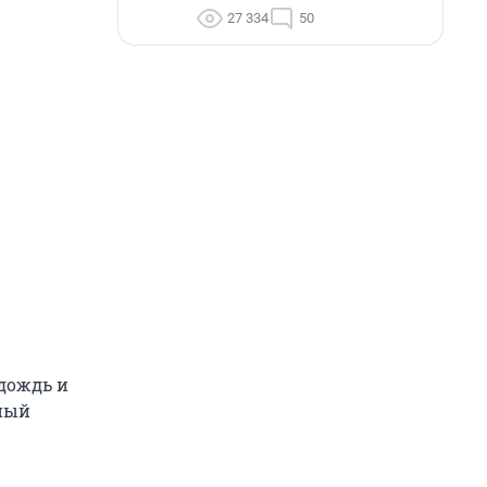
27 334
50
 дождь и
дный