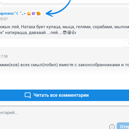
 Карловна ﾟ☾ ﾟ｡⋆
20:07
жык лей, Натаха буит купаца, мыца, гелями, скрабами, мылом
" натирацца, давааай....лей....😎😁👍
17:58
 комми(ков) всех смыл(побил) вместе с законсобранниками и т
Читать все комментарии
Отп