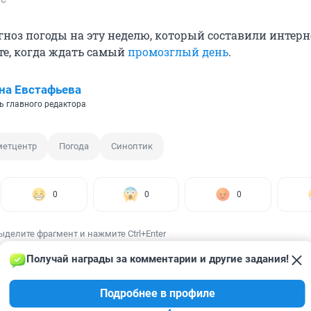
ГС
гноз погоды на эту неделю, который составили интерн
те, когда ждать самый
промозглый день
.
на Евстафьева
ь главного редактора
метцентр
Погода
Синоптик
0
0
0
ыделите фрагмент и нажмите Ctrl+Enter
Получай награды за комментарии и другие задания!
Подробнее в профиле
ИИ
46