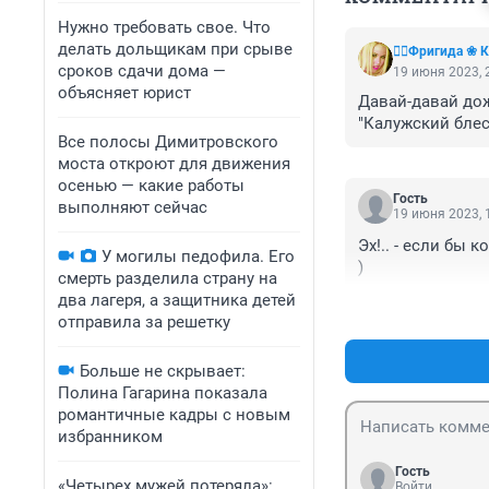
Нужно требовать свое. Что
делать дольщикам при срыве
❤️‍🔥Фригида ❀
сроков сдачи дома —
19 июня 2023, 
объясняет юрист
Давай-давай дож
"Калужский блеск
Все полосы Димитровского
моста откроют для движения
осенью — какие работы
Гость
выполняют сейчас
19 июня 2023, 
Эх!.. - если бы
У могилы педофила. Его
)
смерть разделила страну на
два лагеря, а защитника детей
отправила за решетку
Больше не скрывает:
Полина Гагарина показала
романтичные кадры с новым
избранником
Гость
«Четырех мужей потеряла»:
Войти