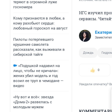
Источник: 
читатель Н
теряют в огромной луже
госномера
НГС изучил про
Кому признаются в любви, а
сервисы. Читай
кому разобьют сердце:
любовный гороскоп на август
Екатери
Заместител
Пилоты потерпевшего
крушение самолета
рассказали, как выживали в
Дождь
Гидро
сибирской тайге
«Подушкой надавил на
0
лицо, чтобы не кричала»:
жених убил модель и год
возил ее труп в чемодане —
Увидели опечатку? В
видео
«Ну вот и всё»: звезда
«Дома-2» развелась с
молодым мужем
КОММЕНТАР