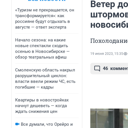
Ветер до
«Туризм не прекращается, он
штормов
трансформируется»: как
россияне будут отдыхать в
новосиб
августе — ответ эксперта
Похолодани
Начало сезона: на какие
новые спектакли сходить
осенью в Новосибирске —
19 июня 2023, 15:35
обзор театральных афиш
46
коммен
Смоленскую область накрыл
разрушительный циклон:
власти ввели режим ЧС, есть
погибшие — кадры
Квартиры в новостройках
начнут дешеветь — когда
ждать снижения цен
Все думали, что Орейро и