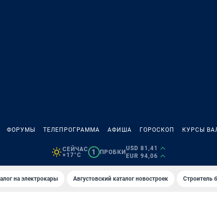
ФОРУМЫ
ТЕЛЕПРОГРАММА
АФИША
ГОРОСКОП
КУРСЫ ВА
USD 81,41
СЕЙЧАС
1
ПРОБКИ
+17°C
EUR 94,06
алог на электрокары
Августовский каталог новостроек
Строитель б