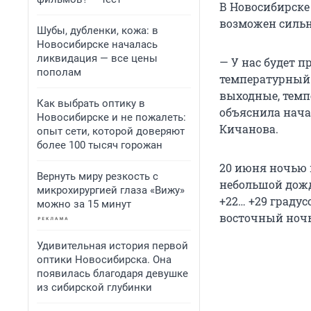
В Новосибирске
возможен сильн
Шубы, дубленки, кожа: в
Новосибирске началась
ликвидация — все цены
— У нас будет п
пополам
температурный 
выходные, темпе
Как выбрать оптику в
объяснила нача
Новосибирске и не пожалеть:
Кичанова.
опыт сети, которой доверяют
более 100 тысяч горожан
20 июня ночью 
Вернуть миру резкость с
небольшой дождь
микрохирургией глаза «Вижу»
+22… +29 градус
можно за 15 минут
восточный ночью
Удивительная история первой
оптики Новосибирска. Она
появилась благодаря девушке
из сибирской глубинки