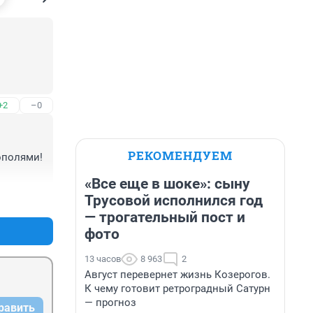
 
+2
–0
РЕКОМЕНДУЕМ
ополями! 
«Все еще в шоке»: сыну
Трусовой исполнился год
+0
–0
— трогательный пост и
фото
13 часов
8 963
2
Август перевернет жизнь Козерогов.
К чему готовит ретроградный Сатурн
— прогноз
равить