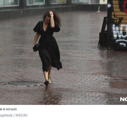
м и ночью
Ощепков / NGS.RU