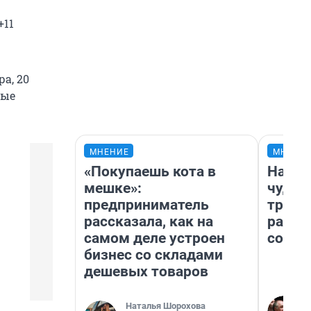
+11
а, 20
ные
МНЕНИЕ
МНЕНИ
«Покупаешь кота в
Насле
мешке»:
чудом
предприниматель
транс
рассказала, как на
разне
самом деле устроен
совет
бизнес со складами
дешевых товаров
Наталья Шорохова