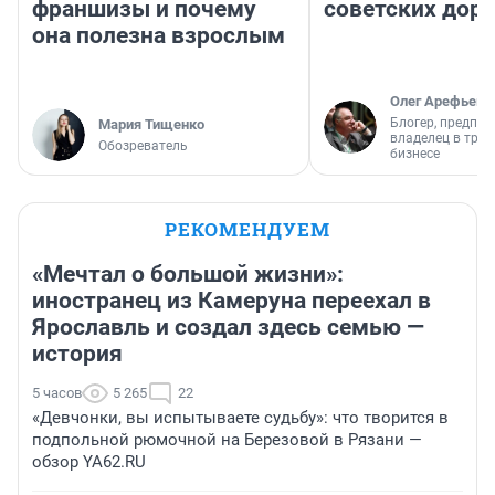
франшизы и почему
советских доро
она полезна взрослым
Олег Арефьев
Блогер, предпри
Мария Тищенко
владелец в тра
Обозреватель
бизнесе
РЕКОМЕНДУЕМ
«Мечтал о большой жизни»:
иностранец из Камеруна переехал в
Ярославль и создал здесь семью —
история
5 часов
5 265
22
«Девчонки, вы испытываете судьбу»: что творится в
подпольной рюмочной на Березовой в Рязани —
обзор YA62.RU