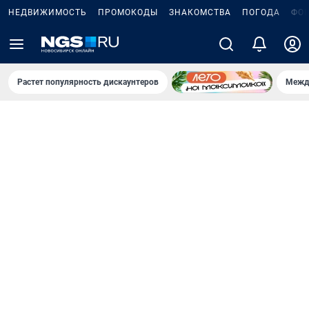
НЕДВИЖИМОСТЬ
ПРОМОКОДЫ
ЗНАКОМСТВА
ПОГОДА
ФО
Растет популярность дискаунтеров
Межд