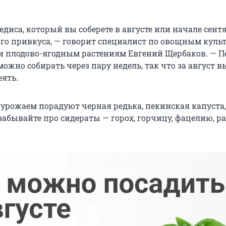
едиса, который вы соберете в августе или начале сентя
кого привкуса, — говорит специалист по овощным куль
 плодово-ягодным растениям Евгений Щербаков. — 
ожно собирать через пару недель, так что за август в
еять.
 урожаем порадуют черная редька, пекинская капуста
забывайте про сидераты — горох, горчицу, фацелию, ра