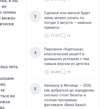
ени, и вы
— не
ю зелень
Суровой или мягкой будет
3
то можно
зима, можно узнать по
погоде 5 августа — важные
тически
приметы
77 377
12
Пирожное «Картошка»:
4
классический рецепт в
домашних условиях с тем
самым вкусом из детства
яца лета,
30 283
13
мальнее
ик,
Авиашоу в Мочище — 2026:
5
 ее
как добраться до аэродрома,
сколько стоят билеты и
ться на
полная программа
рожая
фестиваля «Вива Авиа!»
 на