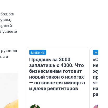
бря, не
турам,
Первый
ы успеете
, руккола
МНЕНИЕ
МНЕНИ
пс и
Продашь за 3000,
«Сним
заплатишь с 4000. Что
немед
бизнесменам готовит
журна
новый закон о налогах
пришл
— он коснется импорта
чтобы
и даже репетиторов
на чт
ради 