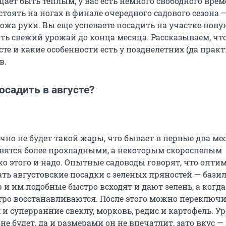
щает быть теплым, у вас есть немного свободного врем
стоять на ногах в финале очередного садового сезона 
ожа руки. Вы еще успеваете посадить на участке нову
ать свежий урожай до конца месяца. Рассказываем, ч
сте и какие особенности есть у позднелетних (да прак
в.
садить в августе?
очно не будет такой жары, что бывает в первые два мес
овятся более прохладными, а некоторым скороспелым
ко этого и надо. Опытные садоводы говорят, что опти
ать августовские посадки с зеленых пряностей — базил
 и им подобные быстро всходят и дают зелень, а когда
тро восстанавливаются. После этого можно переключи
ох и суперранние свеклу, морковь, редис и картофель. У
 не будет, да и размерами он не впечатлит, зато вкус —