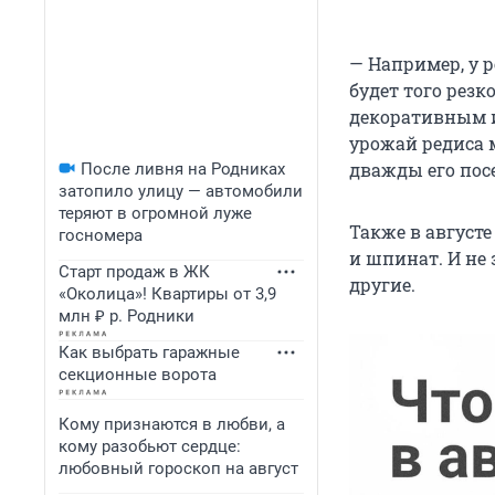
— Например, у р
будет того рез
декоративным и
урожай редиса м
дважды его пос
После ливня на Родниках
затопило улицу — автомобили
теряют в огромной луже
Также в августе
госномера
и шпинат. И не 
Старт продаж в ЖК
другие.
«Околица»! Квартиры от 3,9
млн ₽ р. Родники
Как выбрать гаражные
секционные ворота
Кому признаются в любви, а
кому разобьют сердце:
любовный гороскоп на август