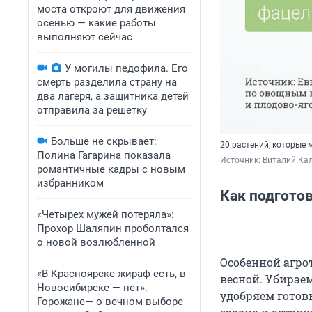
моста откроют для движения
осенью — какие работы
выполняют сейчас
У могилы педофила. Его
смерть разделила страну на
два лагеря, а защитника детей
отправила за решетку
Больше не скрывает:
20 растений, которые 
Полина Гагарина показала
Источник: 
Виталий Кал
романтичные кадры с новым
избранником
Как подготов
«Четырех мужей потеряла»:
Прохор Шаляпин проболтался
о новой возлюбленной
Особенной агрот
«В Красноярске жираф есть, в
весной. Убираем
Новосибирске — нет».
удобряем готов
Горожане— о вечном выборе