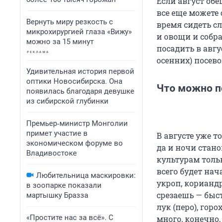
Если август обе
все еще можете 
Вернуть миру резкость с
время сидеть сл
микрохирургией глаза «Вижу»
и овощи и собр
можно за 15 минут
посадить в авгу
осенних) посево
Удивительная история первой
оптики Новосибирска. Она
Что можно по
появилась благодаря девушке
из сибирской глубинки
Премьер‑министр Монголии
примет участие в
В августе уже т
экономическом форуме во
да и ночи стан
Владивостоке
культурам толь
всего будет нач
Любительница маскировки:
укроп, кориандр
в зоопарке показали
срезаешь — быс
мартышку Бразза
лук (перо), гор
«Простите нас за всё». С
много, конечно,