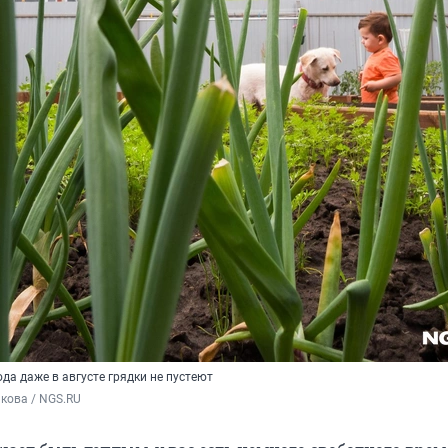
да даже в августе грядки не пустеют
кова / NGS.RU