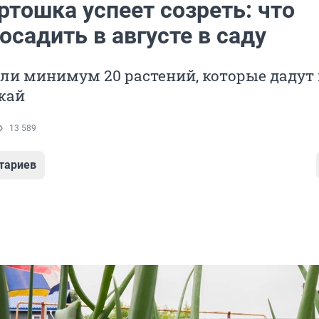
ртошка успеет созреть: что
садить в августе в саду
ли минимум 20 растений, которые дадут
жай
13 589
тариев