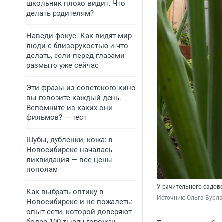
школьник плохо видит. Что
делать родителям?
Наведи фокус. Как видят мир
люди с близорукостью и что
делать, если перед глазами
размыто уже сейчас
Эти фразы из советского кино
вы говорите каждый день.
Вспомните из каких они
фильмов? — тест
Шубы, дубленки, кожа: в
Новосибирске началась
ликвидация — все цены
пополам
У рачительного садово
Как выбрать оптику в
Источник: 
Ольга Бурла
Новосибирске и не пожалеть:
опыт сети, которой доверяют
более 100 тысяч горожан