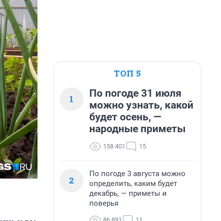
ТОП 5
По погоде 31 июля
1
можно узнать, какой
будет осень, —
народные приметы
158 401
15
По погоде 3 августа можно
2
определить, каким будет
декабрь, — приметы и
поверья
86 891
11