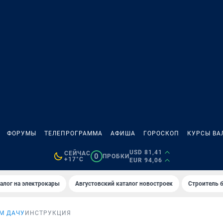
ФОРУМЫ
ТЕЛЕПРОГРАММА
АФИША
ГОРОСКОП
КУРСЫ ВА
USD 81,41
СЕЙЧАС
0
ПРОБКИ
+17°C
EUR 94,06
алог на электрокары
Августовский каталог новостроек
Строитель б
М ДАЧУ
ИНСТРУКЦИЯ