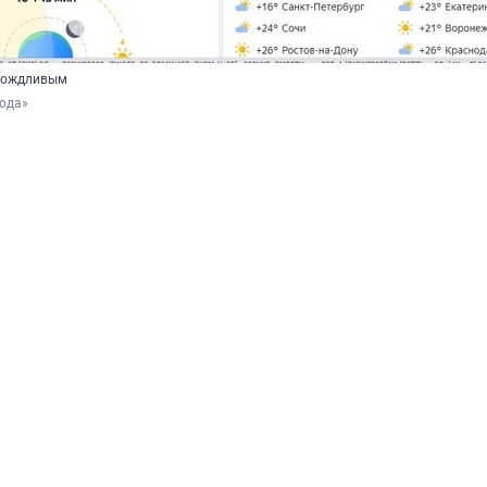
 дождливым
года»