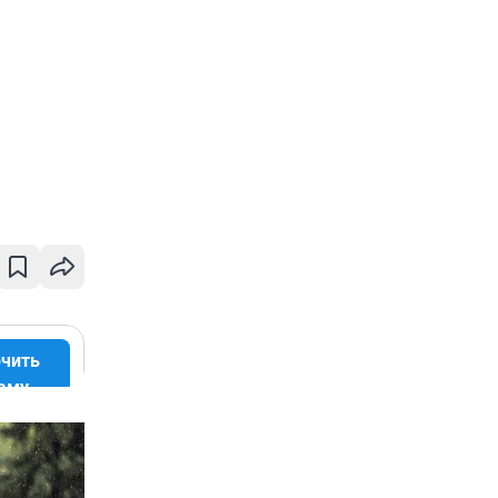
чить
аму