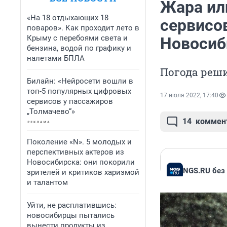
Жара ил
«На 18 отдыхающих 18
сервисо
поваров». Как проходит лето в
Крыму с перебоями света и
Новосиб
бензина, водой по графику и
налетами БПЛА
Погода реши
Билайн: «Нейросети вошли в
топ-5 популярных цифровых
17 июля 2022, 17:40
сервисов у пассажиров
„Толмачево“»
14
коммен
Поколение «N». 5 молодых и
перспективных актеров из
Новосибирска: они покорили
NGS.RU без
зрителей и критиков харизмой
и талантом
Уйти, не расплатившись:
новосибирцы пытались
вынести продукты из