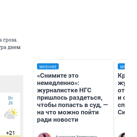
 гроза.
ура днем
МНЕНИЕ
МНЕНИ
«Снимите это
Красн
немедленно»:
журна
журналистке НГС
отпус
пришлось раздеться,
и объ
чтобы попасть в суд, —
споре
на что можно пойти
Сибир
ради новости
Анастасия Хрипушина