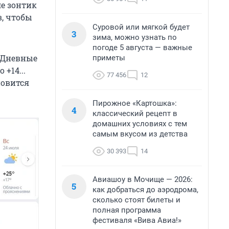
е зонтик
, чтобы
Суровой или мягкой будет
3
зима, можно узнать по
погоде 5 августа — важные
. Дневные
приметы
+14...
77 456
12
новится
Пирожное «Картошка»:
4
классический рецепт в
домашних условиях с тем
самым вкусом из детства
30 393
14
Авиашоу в Мочище — 2026:
5
как добраться до аэродрома,
сколько стоят билеты и
полная программа
фестиваля «Вива Авиа!»