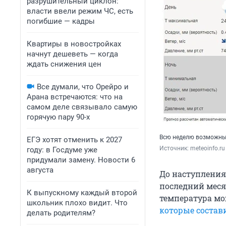
разрушительный циклон:
власти ввели режим ЧС, есть
погибшие — кадры
Квартиры в новостройках
начнут дешеветь — когда
ждать снижения цен
Все думали, что Орейро и
Арана встречаются: что на
самом деле связывало самую
горячую пару 90-х
Всю неделю возможны
ЕГЭ хотят отменить к 2027
Источник: 
meteoinfo.ru
году: в Госдуме уже
придумали замену. Новости 6
августа
До наступления 
последний меся
К выпускному каждый второй
температура мож
школьник плохо видит. Что
которые состав
делать родителям?