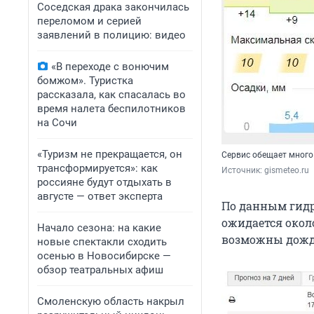
Соседская драка закончилась
переломом и серией
заявлений в полицию: видео
«В переходе с вонючим
бомжом». Туристка
рассказала, как спасалась во
время налета беспилотников
на Сочи
«Туризм не прекращается, он
Сервис обещает много
трансформируется»: как
Источник: 
gismeteo.ru
россияне будут отдыхать в
августе — ответ эксперта
По данным гидр
ожидается около
Начало сезона: на какие
возможны дожд
новые спектакли сходить
осенью в Новосибирске —
обзор театральных афиш
Смоленскую область накрыл