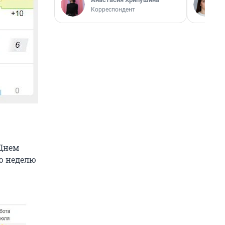
Корреспондент
 Днем
сю неделю