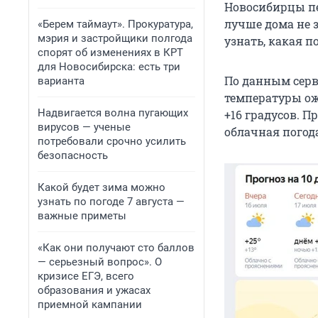
Новосибирцы пе
лучше дома не 
«Берем таймаут». Прокуратура,
мэрия и застройщики полгода
узнать, какая п
спорят об изменениях в КРТ
для Новосибирска: есть три
По данным серв
варианта
температуры ожи
Надвигается волна пугающих
+16 градусов. П
вирусов — ученые
облачная погод
потребовали срочно усилить
безопасность
Какой будет зима можно
узнать по погоде 7 августа —
важные приметы
«Как они получают сто баллов
— серьезный вопрос». О
кризисе ЕГЭ, всего
образования и ужасах
приемной кампании