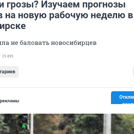
и грозы? Изучаем прогнозы
в на новую рабочую неделю в
ирске
ла не баловать новосибирцев
25 895
тариев
Отклю
 рекламы
рекл