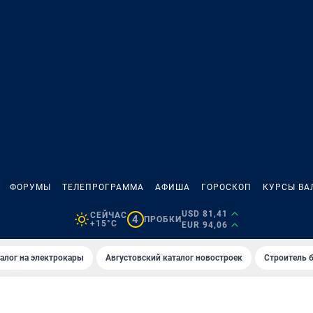
ФОРУМЫ
ТЕЛЕПРОГРАММА
АФИША
ГОРОСКОП
КУРСЫ ВА
USD 81,41
СЕЙЧАС
4
ПРОБКИ
+15°C
EUR 94,06
алог на электрокары
Августовский каталог новостроек
Строитель б