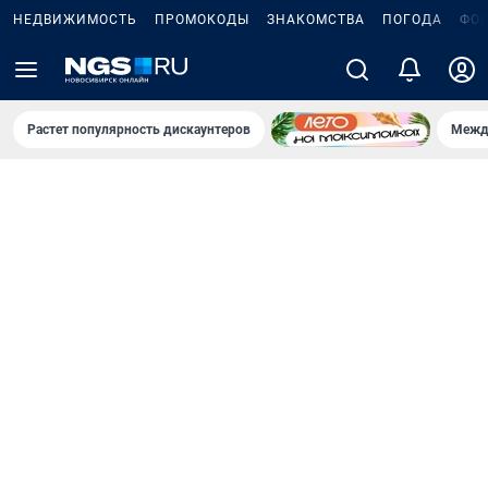
НЕДВИЖИМОСТЬ
ПРОМОКОДЫ
ЗНАКОМСТВА
ПОГОДА
ФО
Растет популярность дискаунтеров
Межд