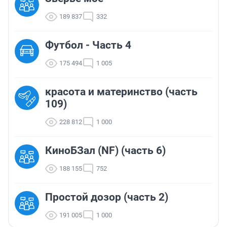
189 837
332
Футбол - Часть 4
175 494
1 005
красота и материнство (часть
109)
228 812
1 000
КиноБЗал (NF) (часть 6)
188 155
752
Простой дозор (часть 2)
191 005
1 000