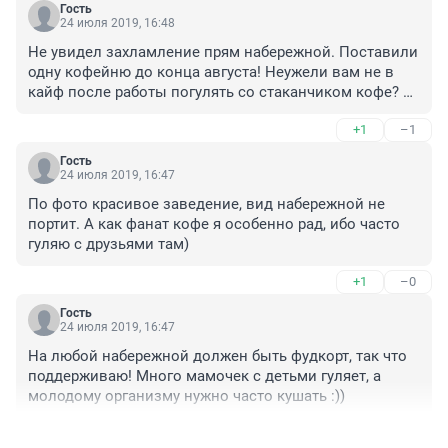
Гость
24 июля 2019, 16:48
Не увидел захламление прям набережной. Поставили 
одну кофейню до конца августа! Неужели вам не в 
кайф после работы погулять со стаканчиком кофе? И 
не нужно брать его где-то заранее, обычно, когда 
+1
–1
доходишь до набережной - кофе уже нет :))
Гость
24 июля 2019, 16:47
По фото красивое заведение, вид набережной не 
портит. А как фанат кофе я особенно рад, ибо часто 
гуляю с друзьями там)
+1
–0
Гость
24 июля 2019, 16:47
На любой набережной должен быть фудкорт, так что 
поддерживаю! Много мамочек с детьми гуляет, а 
молодому организму нужно часто кушать :))
+0
–0