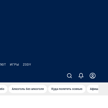
ЛЮТ
ИГРЫ
ZODY
ебо
Алкоголь без алкоголя
Куда полететь осенью
Афиша на ав