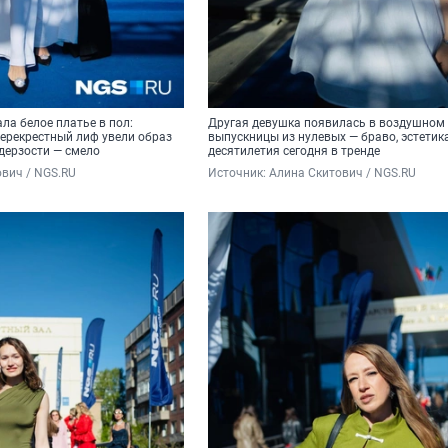
ла белое платье в пол:
Другая девушка появилась в воздушном
перекрестный лиф увели образ
выпускницы из нулевых — браво, эстетик
 дерзости — смело
десятилетия сегодня в тренде
вич / NGS.RU 
Источник: 
Алина Скитович / NGS.RU 