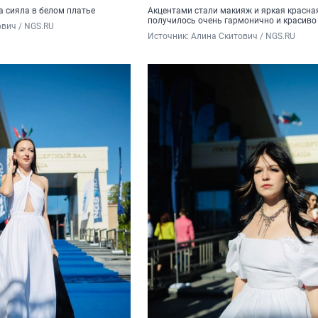
а сияла в белом платье
Акцентами стали макияж и яркая красна
получилось очень гармонично и красиво
вич / NGS.RU 
Источник: 
Алина Скитович / NGS.RU 