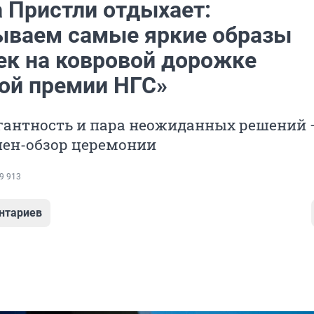
 Пристли отдыхает:
ываем самые яркие образы
ек на ковровой дорожке
ой премии НГС»
егантность и пара неожиданных решений 
ен-обзор церемонии
9 913
нтариев