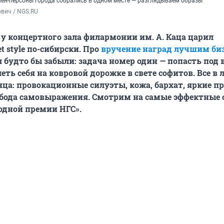
н-персоны города собрались в одном месте — разглядываем образы
вич / NGS.RU 
 у концертного зала филармонии им. А. Каца царил
t style по-сибирски. Про
вручение наград лучшим би
 будто бы забыли: задача номер один — попасть под
еть себя на ковровой дорожке в свете софитов. Все в
ца: провокационные силуэты, кожа, бархат, яркие п
обода самовыражения. Смотрим на самые эффектные 
родной премии НГС».