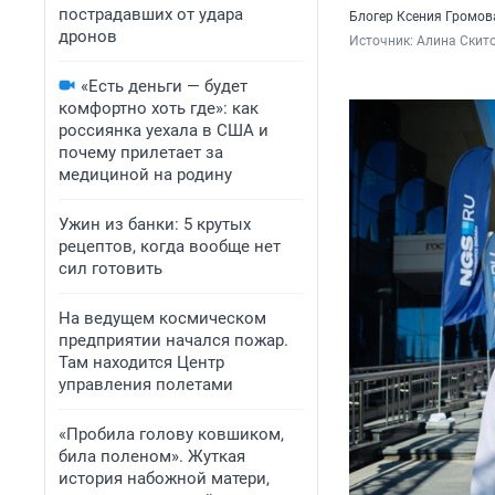
пострадавших от удара
Блогер Ксения Громов
дронов
Источник: 
Алина Скито
«Есть деньги — будет
комфортно хоть где»: как
россиянка уехала в США и
почему прилетает за
медициной на родину
Ужин из банки: 5 крутых
рецептов, когда вообще нет
сил готовить
На ведущем космическом
предприятии начался пожар.
Там находится Центр
управления полетами
«Пробила голову ковшиком,
била поленом». Жуткая
история набожной матери,