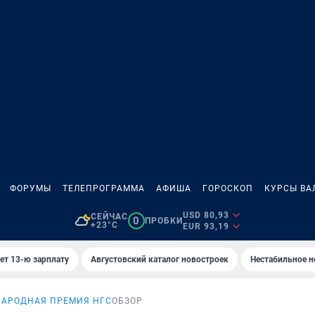
ФОРУМЫ
ТЕЛЕПРОГРАММА
АФИША
ГОРОСКОП
КУРСЫ ВА
USD 80,93
СЕЙЧАС
0
ПРОБКИ
+23°C
EUR 93,19
ет 13-ю зарплату
Августовский каталог новостроек
Нестабильное н
НАРОДНАЯ ПРЕМИЯ НГС
ОБЗОР