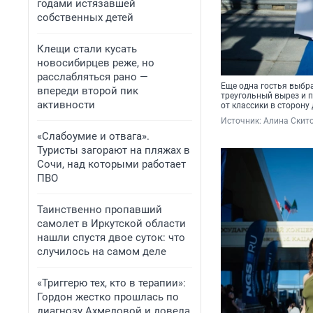
годами истязавшей
собственных детей
Клещи стали кусать
новосибирцев реже, но
расслабляться рано —
Еще одна гостья выбра
впереди второй пик
треугольный вырез и 
активности
от классики в сторону
Источник: 
Алина Скито
«Слабоумие и отвага».
Туристы загорают на пляжах в
Сочи, над которыми работает
ПВО
Таинственно пропавший
самолет в Иркутской области
нашли спустя двое суток: что
случилось на самом деле
«Триггерю тех, кто в терапии»:
Гордон жестко прошлась по
диагнозу Ахмедовой и довела