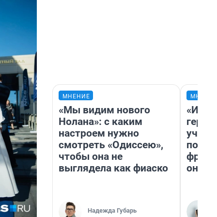
МНЕНИЕ
МНЕНИ
«Мы видим нового
«Игру
Нолана»: с каким
герои
настроем нужно
учит 
смотреть «Одиссею»,
попул
чтобы она не
франш
выглядела как фиаско
она п
Надежда Губарь