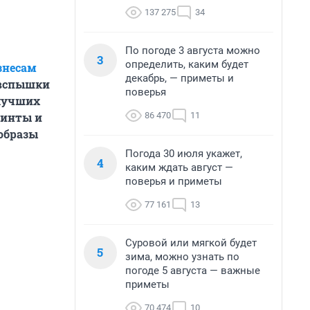
137 275
34
По погоде 3 августа можно
3
определить, каким будет
знесам
декабрь, — приметы и
 вспышки
поверья
 лучших
86 470
11
ринты и
образы
Погода 30 июля укажет,
4
каким ждать август —
поверья и приметы
77 161
13
Суровой или мягкой будет
5
зима, можно узнать по
погоде 5 августа — важные
приметы
70 474
10