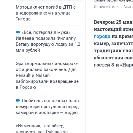
Самые эффектные феше
Мотоциклист погиб в ДТП с
Источник: 
Алина Скито
внедорожником на улице
Титова
Вечером 25 мая
настоящий stree
«Всё, потеряла я мужа»:
города
на время
Ивлеева подарила Филиппу
камер, запечатл
Бегаку дорогущую лодку за 1,2
традициях глян
млн рублей
абсолютная св
Эра «нормальных иномарок»
гостей 8-й «На
официально закончена. Для
Renault и Nissan
заблокировали возвращение
в Россию
Любитель солнечных ванн:
лемур вари прогулялся перед
камерой в зоопарке — видео
«Изменщик, газлайтер,
нарцисс»: как Гуф раз за