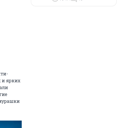
ити-
 и ярких
лали
гие
 мурашки