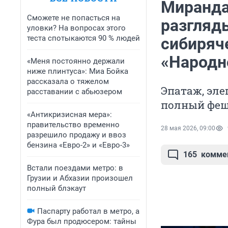
Миранда
Сможете не попасться на
разгляд
уловки? На вопросах этого
теста спотыкаются 90 % людей
сибиряч
«Народн
«Меня постоянно держали
ниже плинтуса»: Миа Бойка
рассказала о тяжелом
Эпатаж, эл
расставании с абьюзером
полный феш
«Антикризисная мера»:
правительство временно
28 мая 2026, 09:00
разрешило продажу и ввоз
бензина «Евро-2» и «Евро-3»
165
комме
Встали поездами метро: в
Грузии и Абхазии произошел
полный блэкаут
Паспарту работал в метро, а
Фура был продюсером: тайны