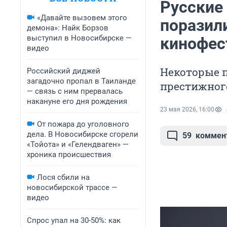
Русские 
«Давайте вызовем этого
поразил
демона»: Найк Борзов
выступил в Новосибирске —
кинофес
видео
Некоторые п
Российский диджей
загадочно пропал в Таиланде
престижног
— связь с ним прервалась
накануне его дня рождения
23 мая 2026, 16:00
От пожара до уголовного
дела. В Новосибирске сгорели
59
коммен
«Тойота» и «Гелендваген» —
хроника происшествия
Лося сбили на
новосибирской трассе —
видео
Спрос упал на 30-50%: как