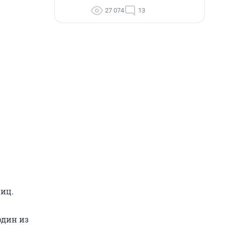
27 074
13
чиц.
один из