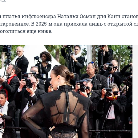
ТАСС
 платья инфлюенсера Натальи Осман для Канн станов
ткровеннее. В 2025-м она приехала лишь с открытой с
 оголиться еще ниже.