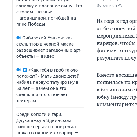
записку и послание сыну. Что
Источник: 
EPA
с телом Натальи
Наговициной, погибшей на
Из года в год 
пике Победы
от бесконечной
мероприятиях. 
Сибирский Бэнкси: как
нарядов, чтобы
скульптор в черной маске
фильмы конкурс
развешивает загадочные арт-
объекты — видео
результате полу
«Как тебя в гроб такую
Вместо восхище
положат?» Мать двоих детей
появилась на к
набила первую татуировку в
50 лет — зачем она это
к ботильонам с 
сделала и что отвечает
юбку (между пр
хейтерам
комментариях к
Среди копоти и гари.
Двухэтажку в Здвинском
районе серьезно повредил
пожар в одной из квартир —