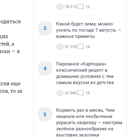
78 215
12
родиться
Какой будет зима, можно
3
узнать по погоде 7 августа, —
щих
важные приметы
тей, а
57 270
14
исан — в
Пирожное «Картошка»:
4
классический рецепт в
домашних условиях с тем
самым вкусом из детства
Если еще
ов, то за
31 040
18
Кормить раз в месяц. Чем
5
хищным или необычным
украсить квартиру — смотрим
зелёное разнообразие на
выставке экзотики