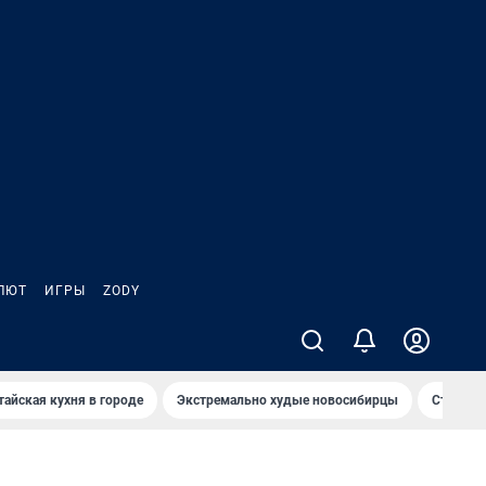
ЛЮТ
ИГРЫ
ZODY
тайская кухня в городе
Экстремально худые новосибирцы
Старт те