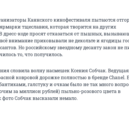
организаторы Каннского кинофестиваля пытаются отго
 ярмарки тщеславия, которая творится на других
В дресс-коде просят отказаться от пышных, вызываю
 всё внимание приковывали не декольте и ягодицы гос
антов. Но российскому звездному десанту закон не п
чилось то, что получилось.
ния словила волну насмешек Ксения Собчак. Ведущая
расной ковровой дорожке полностью в бренде Chanel. 
бантиками, галстуку и очкам было не так много вопрос
очим за миллион рублей) пыльно-розового цвета в
 фото Собчак высказали немало.