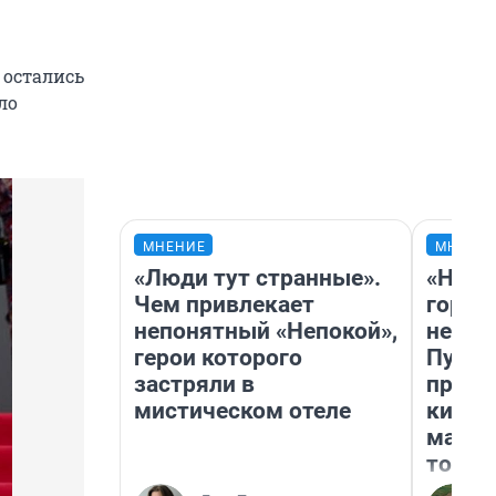
 остались
ло
МНЕНИЕ
МНЕНИ
«Люди тут странные».
«Нет 
Чем привлекает
городо
непонятный «Непокой»,
недоф
герои которого
Путеш
застряли в
проех
мистическом отеле
килом
машин
того