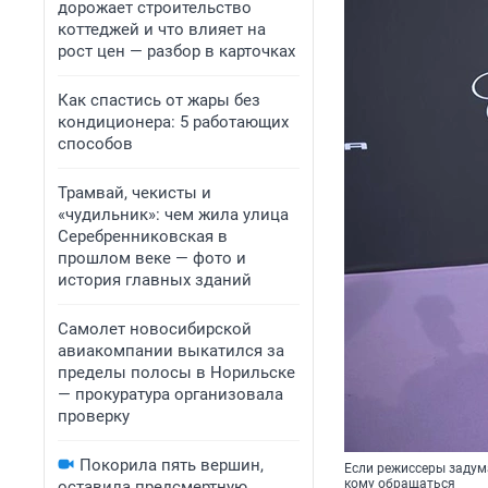
дорожает строительство
коттеджей и что влияет на
рост цен — разбор в карточках
Как спастись от жары без
кондиционера: 5 работающих
способов
Трамвай, чекисты и
«чудильник»: чем жила улица
Серебренниковская в
прошлом веке — фото и
история главных зданий
Самолет новосибирской
авиакомпании выкатился за
пределы полосы в Норильске
— прокуратура организовала
проверку
Покорила пять вершин,
Если режиссеры задума
кому обращаться
оставила предсмертную