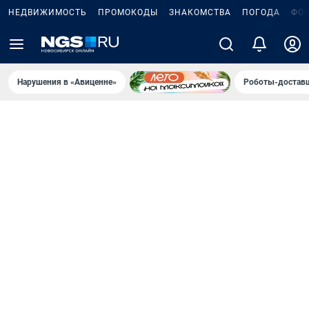
НЕДВИЖИМОСТЬ
ПРОМОКОДЫ
ЗНАКОМСТВА
ПОГОДА
ФО
Нарушения в «Авиценне»
Роботы-доставщ