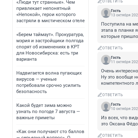
ОТВЕТИТЬ
«Люди тут странные». Чем
привлекает непонятный
Гость
«Непокой», герои которого
13 октября 202
застряли в мистическом отеле
Поступила на ме
этапа в планке 
«Берем таймаут». Прокуратура,
которые пришло 
мэрия и застройщики полгода
спорят об изменениях в КРТ
ОТВЕТИТЬ
для Новосибирска: есть три
Гость
варианта
11 октября 202
Очень интересно
Надвигается волна пугающих
Ну это вообще н
вирусов — ученые
компетентного л
потребовали срочно усилить
безопасность
ОТВЕТИТЬ
Гость
Какой будет зима можно
10 октября 202
узнать по погоде 7 августа —
важные приметы
Из всех, что ви
это Оксана Фёдо
«Как они получают сто баллов
ОТВЕТИТЬ
— серьезный вопрос». О