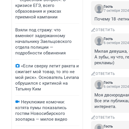
кризисе ЕГЭ, всего
Гость
образования и ужасах
7 октября 2024
приемной кампании
Почему 18 -летни
Взяли под стражу: что
ОТВЕТИТЬ
вменяют задержанному
Гость
начальнику Заельцовского
6 октября 2024
отдела полиции —
Милая девушка, 
подробности обвинения
А зубы, ну что, 
рекламы)
«Если сверху летит ракета и
сжигает мой товар, то это не
ОТВЕТИТЬ
мой риск». Основатель Levrana
обрушился с критикой на
Гость
6 октября 2024
Татьяну Ким
Моя двоюродная 
Все эти публика
Неуклюжие комочки:
интернета.
котята пумы показались
гостям Новосибирского
ОТВЕТИТЬ
зоопарка — милое видео
Гость