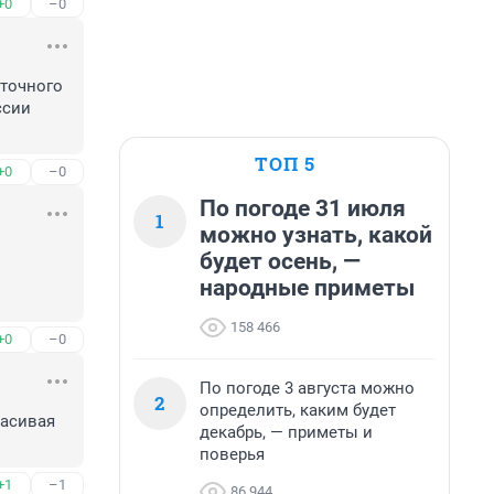
+0
–0
точного 
сии 
ТОП 5
+0
–0
По погоде 31 июля
1
можно узнать, какой
будет осень, —
народные приметы
158 466
+0
–0
По погоде 3 августа можно
2
определить, каким будет
асивая 
декабрь, — приметы и
поверья
+1
–1
86 944