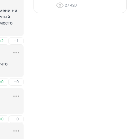
27 420
мени ни 
елый 
место 
+2
–1
что 
+0
–0
+0
–0