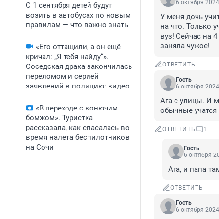
6 октября 2024
С 1 сентября детей будут
возить в автобусах по новым
У меня дочь учи
правилам — что важно знать
на что. Только 
вуз! Сейчас на 4
заняла чужое!
«Его оттащили, а он ещё
кричал: „Я тебя найду“».
ОТВЕТИТЬ
Соседская драка закончилась
переломом и серией
Гость
заявлений в полицию: видео
6 октября 2024
Ага с улицы. И м
«В переходе с вонючим
обычные учатся 
бомжом». Туристка
рассказала, как спасалась во
ОТВЕТИТЬ
1
время налета беспилотников
на Сочи
Гость
6 октября 20
Ага, и папа т
ОТВЕТИТЬ
Гость
6 октября 2024