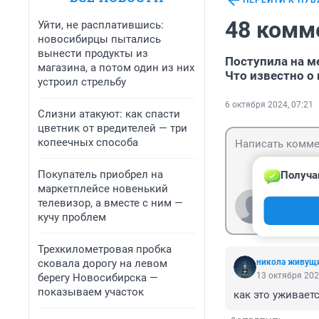
ПЕРЕЙТИ К ПУ
48 комм
Уйти, не расплатившись:
новосибирцы пытались
вынести продукты из
Поступила на м
магазина, а потом один из них
Что известно о
устроил стрельбу
6 октября 2024, 07:21
Слизни атакуют: как спасти
цветник от вредителей — три
копеечных способа
Покупатель приобрел на
Получа
маркетплейсе новенький
телевизор, а вместе с ним —
Гость
Войти
кучу проблем
Трехкилометровая пробка
сковала дорогу на левом
никола живущ
13 октября 202
берегу Новосибирска —
показываем участок
как это уживае