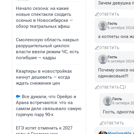
Зачем девушка 
Начало сезона: на какие
новые спектакли сходить
ОТВЕТИТЬ
осенью в Новосибирске —
Гость
обзор театральных афиш
6 октября 2024
а котлеты она ж
Смоленскую область накрыл
разрушительный циклон:
ОТВЕТИТЬ
власти ввели режим ЧС, есть
погибшие — кадры
Гость
6 октября 2024
Почему онисе на
Квартиры в новостройках
одинаковые!!!
начнут дешеветь — когда
ждать снижения цен
ОТВЕТИТЬ
1
Все думали, что Орейро и
Гость
Арана встречаются: что на
6 октября 20
самом деле связывало самую
Гость, одногл
горячую пару 90-х
ОТВЕТИТЬ
ЕГЭ хотят отменить к 2027
Мон@шка60+