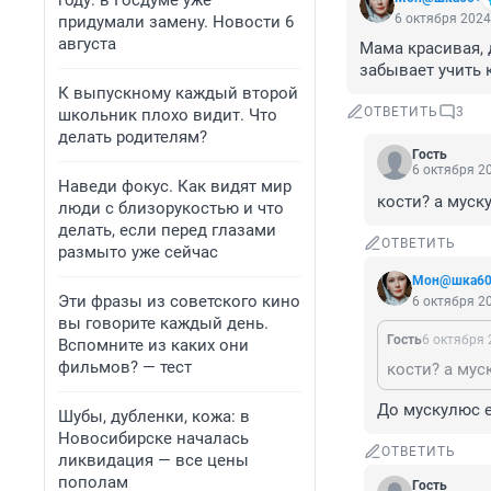
году: в Госдуме уже
6 октября 2024
придумали замену. Новости 6
августа
Мама красивая, д
забывает учить 
К выпускному каждый второй
ОТВЕТИТЬ
3
школьник плохо видит. Что
делать родителям?
Гость
6 октября 20
Наведи фокус. Как видят мир
кости? а муск
люди с близорукостью и что
делать, если перед глазами
ОТВЕТИТЬ
размыто уже сейчас
Мон@шка60
Эти фразы из советского кино
6 октября 20
вы говорите каждый день.
Гость
6 октября 
Вспомните из каких они
фильмов? — тест
кости? а мус
До мускулюс 
Шубы, дубленки, кожа: в
Новосибирске началась
ОТВЕТИТЬ
ликвидация — все цены
пополам
Гость