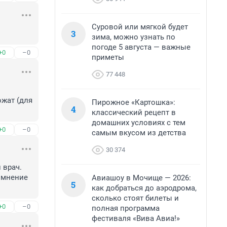
Суровой или мягкой будет
3
зима, можно узнать по
погоде 5 августа — важные
+0
–0
приметы
77 448
жат (для 
Пирожное «Картошка»:
4
классический рецепт в
домашних условиях с тем
+0
–0
самым вкусом из детства
30 374
врач. 
 мнение 
Авиашоу в Мочище — 2026:
5
как добраться до аэродрома,
сколько стоят билеты и
+0
–0
полная программа
фестиваля «Вива Авиа!»