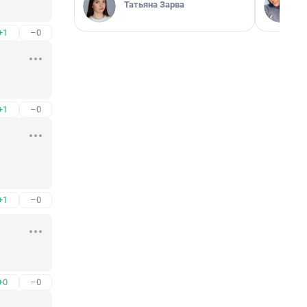
Татьяна Зарва
+1
–0
+1
–0
+1
–0
+0
–0