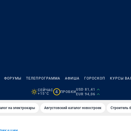
ФОРУМЫ
ТЕЛЕПРОГРАММА
АФИША
ГОРОСКОП
КУРСЫ ВА
USD 81,41
СЕЙЧАС
4
ПРОБКИ
+15°C
EUR 94,06
алог на электрокары
Августовский каталог новостроек
Строитель б