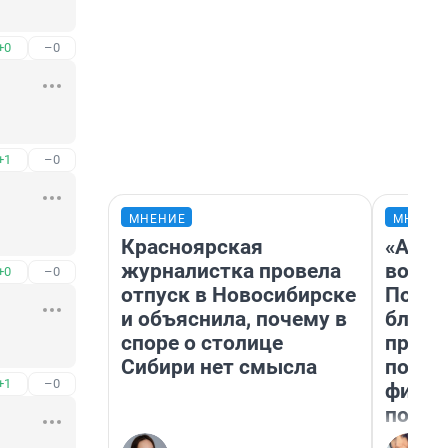
+0
–0
+1
–0
МНЕНИЕ
МНЕНИ
Красноярская
«Анал
журналистка провела
вот ч
+0
–0
отпуск в Новосибирске
Почем
и объяснила, почему в
блокб
споре о столице
прова
Сибири нет смысла
повто
+1
–0
фильм
полны