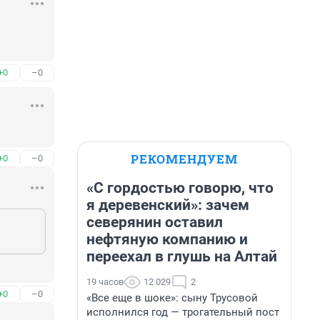
+0
–0
РЕКОМЕНДУЕМ
+0
–0
«С гордостью говорю, что
я деревенский»: зачем
северянин оставил
нефтяную компанию и
переехал в глушь на Алтай
19 часов
12 029
2
+0
–0
«Все еще в шоке»: сыну Трусовой
исполнился год — трогательный пост