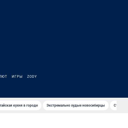
ЛЮТ
ИГРЫ
ZODY
тайская кухня в городе
Экстремально худые новосибирцы
Старт те