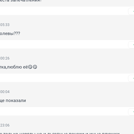
еста запечатления?
 05:33
ролевы???
 00:26
тка,люблю её😋😋
 00:04
ще показали
 23:06