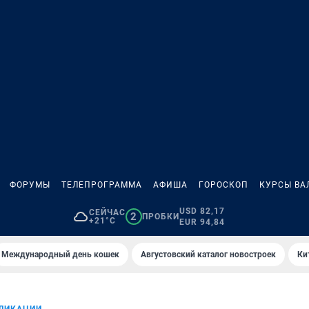
ФОРУМЫ
ТЕЛЕПРОГРАММА
АФИША
ГОРОСКОП
КУРСЫ ВА
USD 82,17
СЕЙЧАС
2
ПРОБКИ
+21°C
EUR 94,84
Международный день кошек
Августовский каталог новостроек
Ки