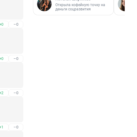
Открыла кофейную точку на
деньги соцразвития
+0
–0
+0
–0
+2
–0
+1
–0