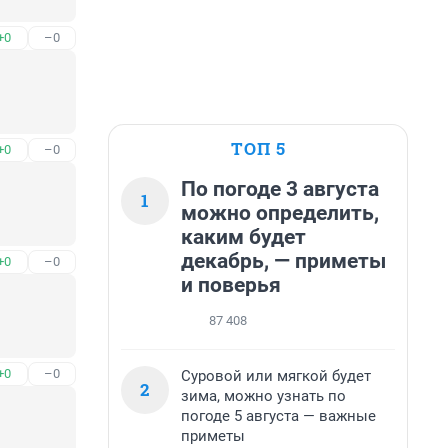
+0
–0
ТОП 5
+0
–0
По погоде 3 августа
1
можно определить,
каким будет
декабрь, — приметы
+0
–0
и поверья
87 408
+0
–0
Суровой или мягкой будет
2
зима, можно узнать по
погоде 5 августа — важные
приметы