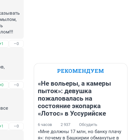
казывать 
мылом, 
ь 
лом!!!
+1
–0
, 
РЕКОМЕНДУЕМ
«Не вольеры, а камеры
+0
–0
пыток»: девушка
пожаловалась на
состояние экопарка
все 
«Лотос» в Уссурийске
6 часов
2 937
Обсудить
+1
–0
«Мне должны 17 млн, но банку плачу
я»: почему в Башкирии обманутые в