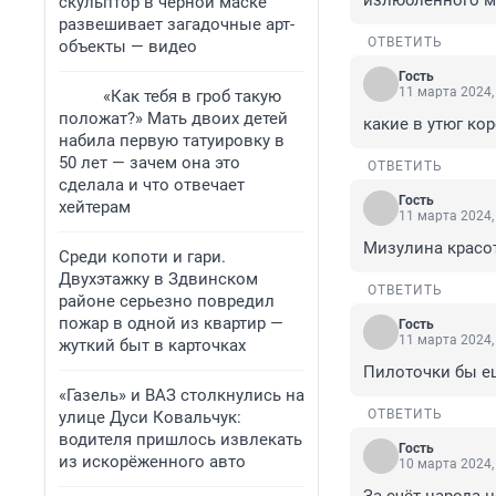
излюбленного м
скульптор в черной маске
развешивает загадочные арт-
ОТВЕТИТЬ
объекты — видео
Гость
11 марта 2024,
«Как тебя в гроб такую
положат?» Мать двоих детей
какие в утюг ко
набила первую татуировку в
50 лет — зачем она это
ОТВЕТИТЬ
сделала и что отвечает
Гость
хейтерам
11 марта 2024,
Мизулина красо
Среди копоти и гари.
Двухэтажку в Здвинском
ОТВЕТИТЬ
районе серьезно повредил
пожар в одной из квартир —
Гость
11 марта 2024,
жуткий быт в карточках
Пилоточки бы е
«Газель» и ВАЗ столкнулись на
ОТВЕТИТЬ
улице Дуси Ковальчук:
водителя пришлось извлекать
Гость
из искорёженного авто
10 марта 2024,