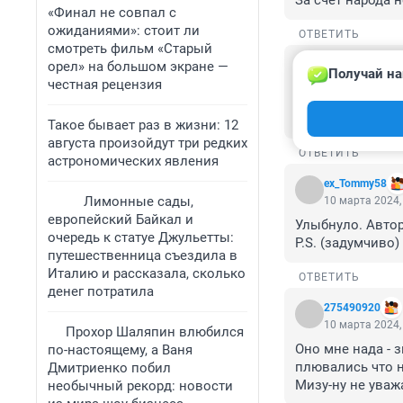
За счёт народа 
«Финал не совпал с
ожиданиями»: стоит ли
ОТВЕТИТЬ
смотреть фильм «Старый
Гость
орел» на большом экране —
Получай на
10 марта 2024,
честная рецензия
Сделайте фотошо
говорила: запиш
Такое бывает раз в жизни: 12
августа произойдут три редких
ОТВЕТИТЬ
астрономических явления
ex_Tommy58
Лимонные сады,
10 марта 2024,
европейский Байкал и
Улыбнуло. Автор
очередь к статуе Джульетты:
P.S. (задумчиво)
путешественница съездила в
Италию и рассказала, сколько
ОТВЕТИТЬ
денег потратила
275490920
10 марта 2024,
Прохор Шаляпин влюбился
Оно мне нада - з
по-настоящему, а Ваня
плювались что н
Дмитриенко побил
Мизу-ну не уваж
необычный рекорд: новости