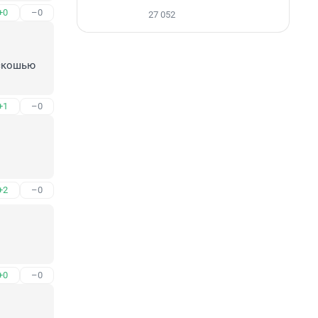
+0
–0
27 052
скошью 
+1
–0
+2
–0
+0
–0