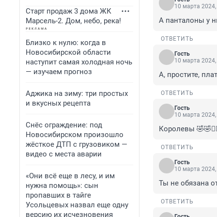
10 марта 2024,
Старт продаж 3 дома ЖК
А панталоны у н
Марсель-2. Дом, небо, река!
ОТВЕТИТЬ
Близко к нулю: когда в
Новосибирской области
Гость
10 марта 2024,
наступит самая холодная ночь
— изучаем прогноз
А, простите, пл
Аджика на зиму: три простых
ОТВЕТИТЬ
и вкусных рецепта
Гость
10 марта 2024,
Снёс ограждение: под
Королевы 🤣🤣🤦
Новосибирском произошло
жёсткое ДТП с грузовиком —
ОТВЕТИТЬ
видео с места аварии
Гость
10 марта 2024,
«Они всё еще в лесу, и им
Ты не обязана о
нужна помощь»: сын
пропавших в тайге
ОТВЕТИТЬ
Усольцевых назвал еще одну
версию их исчезновения
Гость