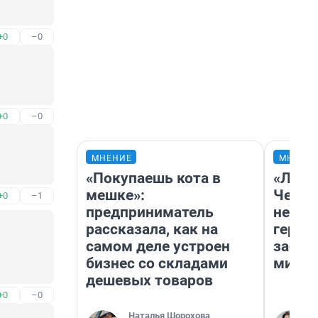
+0
–0
+0
–0
МНЕНИЕ
МНЕНИ
«Покупаешь кота в
«Люди
мешке»:
Чем п
+0
–1
предприниматель
непон
рассказала, как на
герои
самом деле устроен
застр
бизнес со складами
мисти
дешевых товаров
+0
–0
Наталья Шорохова