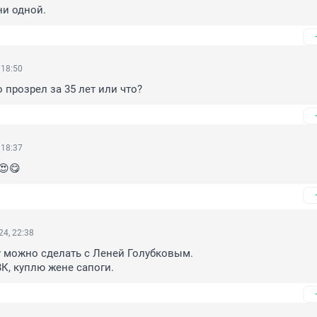
ни одной.
 18:50
о прозрел за 35 лет или что?
 18:37
😍😋
4, 22:38
 можно сделать с Леней Голубковым.

К, куплю жене сапоги.