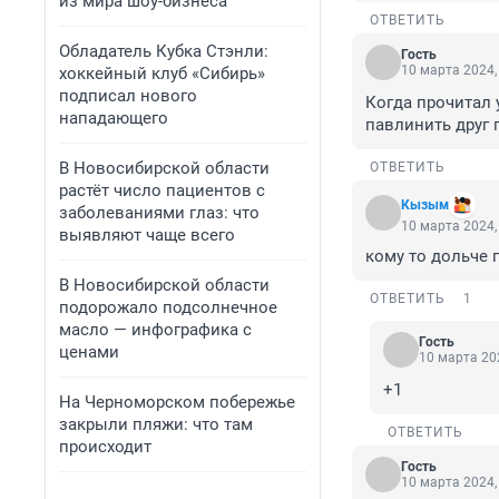
из мира шоу-бизнеса
ОТВЕТИТЬ
Обладатель Кубка Стэнли:
Гость
10 марта 2024,
хоккейный клуб «Сибирь»
подписал нового
Когда прочитал 
нападающего
павлинить друг 
В Новосибирской области
ОТВЕТИТЬ
растёт число пациентов с
Кызым
заболеваниями глаз: что
10 марта 2024,
выявляют чаще всего
кому то дольче 
В Новосибирской области
ОТВЕТИТЬ
1
подорожало подсолнечное
масло — инфографика с
Гость
ценами
10 марта 202
+1
На Черноморском побережье
закрыли пляжи: что там
ОТВЕТИТЬ
происходит
Гость
10 марта 2024,