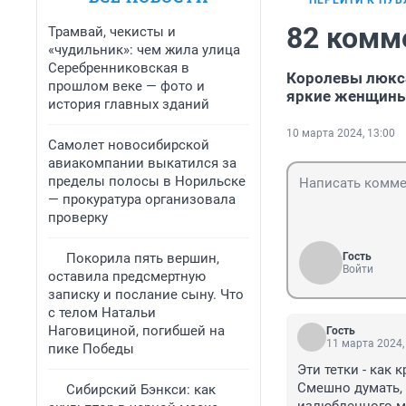
ПЕРЕЙТИ К ПУ
82 комм
Трамвай, чекисты и
«чудильник»: чем жила улица
Серебренниковская в
Королевы люкса
прошлом веке — фото и
яркие женщины
история главных зданий
10 марта 2024, 13:00
Самолет новосибирской
авиакомпании выкатился за
пределы полосы в Норильске
— прокуратура организовала
проверку
Покорила пять вершин,
Гость
Войти
оставила предсмертную
записку и послание сыну. Что
с телом Натальи
Наговициной, погибшей на
Гость
11 марта 2024,
пике Победы
Эти тетки - как
Смешно думать, ч
Сибирский Бэнкси: как