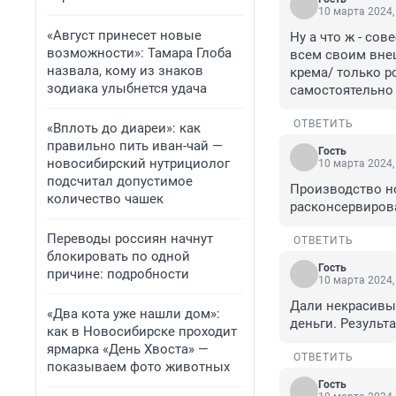
10 марта 2024,
«Август принесет новые
Ну а что ж - сов
возможности»: Тамара Глоба
всем своим вне
назвала, кому из знаков
крема/ только ро
зодиака улыбнется удача
самостоятельно 
ОТВЕТИТЬ
«Вплоть до диареи»: как
правильно пить иван-чай —
Гость
новосибирский нутрициолог
10 марта 2024,
подсчитал допустимое
Производство но
количество чашек
расконсервирован
Переводы россиян начнут
ОТВЕТИТЬ
блокировать по одной
Гость
причине: подробности
10 марта 2024,
Дали некрасивым
«Два кота уже нашли дом»:
деньги. Результа
как в Новосибирске проходит
ярмарка «День Хвоста» —
ОТВЕТИТЬ
показываем фото животных
Гость