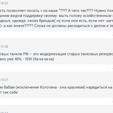
 16:22
есть позволяет носить « на наше “???? А чего так???? Нужно по
шним видом поддержку своему: мыть голову хозяйственным 
дные, одежда- своих брендов( ну если они есть, если нет- шит
)- а как иначе????? Слова не должны расходиться с делом и те
 15:38
вых танков РФ – это модернизация старых танковых резервов
о уже 40%, - ISW (Ха-ха-ха-ха)
 15:27
 бабам (исключение Когогина - она красивая) нарядиться на 
т так себе