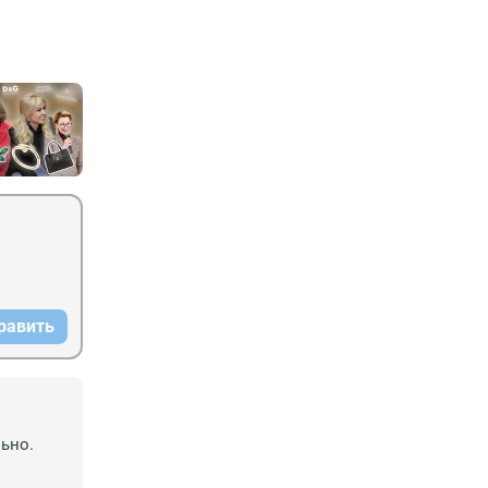
равить
ьно. 