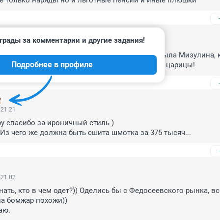
не только наряды но и льготные пенсии и иные плюшки
грады за комментарии и другие задания!
 22:36
п, чтобы на плакате вместо Родины-матери была Мизулина, к
Подробнее в профиле
ись добровольцем, купи жене черевички как у царицы!
 21:21
у спасибо за ироничный стиль )

 Из чего же должна быть сшита шмотка за 375 тысяч...
 21:02
нать, кто в чем одет?)) Оделись бы с Федосеевского рынка, вс
а бомжар похожи)) 

аю.