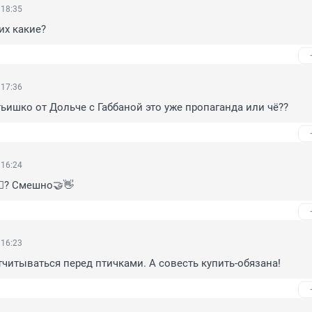
 18:35
их какие?
 17:36
атьишко от Дольче с Габбаной это уже пропаганда или чё??
 16:24
‍♀️? Смешно🤝👋
 16:23
тчитываться перед птичками. А совесть купить-обязана!