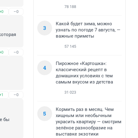
78 188
+0
–0
Какой будет зима, можно
3
узнать по погоде 7 августа, —
оторая 
важные приметы
57 145
+0
–0
Пирожное «Картошка»:
4
классический рецепт в
домашних условиях с тем
самым вкусом из детства
31 023
+1
–0
Кормить раз в месяц. Чем
5
хищным или необычным
е бы 
украсить квартиру — смотрим
зелёное разнообразие на
выставке экзотики