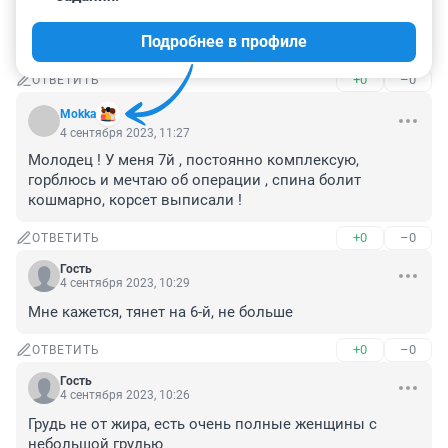
Грудь абсолютно пропорционально её телу, 
сомневаюсь что это одиннадцатый размер, пятый 
Подробнее в профиле
максимум
+0
–0
ОТВЕТИТЬ
Mokka
4 сентября 2023, 11:27
Молодец ! У меня 7й , постоянно комплексую, 
горблюсь и мечтаю об операции , спина болит 
кошмарно, корсет выписали !
+0
–0
ОТВЕТИТЬ
Гость
4 сентября 2023, 10:29
Мне кажется, тянет на 6-й, не больше
+0
–0
ОТВЕТИТЬ
Гость
4 сентября 2023, 10:26
Грудь не от жира, есть очень полные женщины с 
небольшой грудью