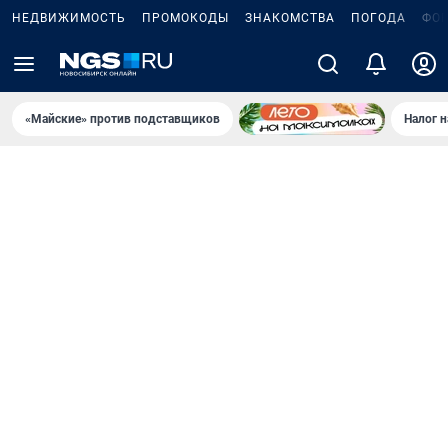
НЕДВИЖИМОСТЬ
ПРОМОКОДЫ
ЗНАКОМСТВА
ПОГОДА
ФО
«Майские» против подставщиков
Налог 