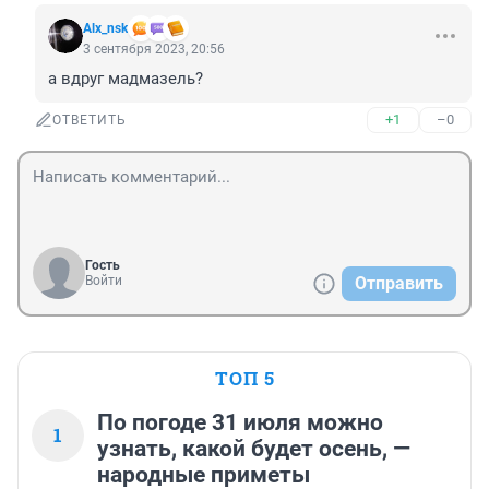
Alx_nsk
3 сентября 2023, 20:56
а вдруг мадмазель?
+1
–0
ОТВЕТИТЬ
Гость
Войти
Отправить
ТОП 5
По погоде 31 июля можно
1
узнать, какой будет осень, —
народные приметы