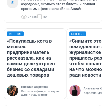
5
аэродрома, сколько стоят билеты и полная
программа фестиваля «Вива Авиа!»
27 186
50
МНЕНИЕ
МНЕНИЕ
«Покупаешь кота в
«Снимите это
мешке»:
немедленно»:
предприниматель
журналистке Н
рассказала, как на
пришлось разд
самом деле устроен
чтобы попасть 
бизнес со складами
на что можно 
дешевых товаров
ради новости
Наталья Шорохова
Анастасия Хри
Открыла кофейную точку на
Корреспондент
деньги соцразвития