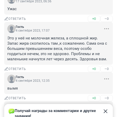
17 сентября 2023, 06:36
Ужас
+0
–0
ОТВЕТИТЬ
Гость
4 сентября 2023, 17:07
Это у неё не молочная железа, а сплошной жир. 
Запас жира скопилось там.,к сожалению. Сама она с 
большим превышением веса, поэтому особо 
гордиться нечем, это не здорово. Проблемы и не 
маленькие начнутся лет через десять. Здоровья вам.
+0
–0
ОТВЕТИТЬ
Гость
4 сентября 2023, 12:35
вымя
+0
–0
ОТВЕТИТЬ
Гость
4 сентября 2023, 12:12
Получай награды за комментарии и другие 
задания!