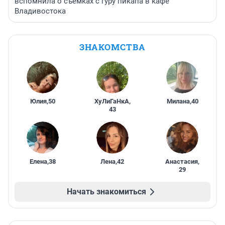
вспомнила о съемках с гуру пикапа в кафе
Владивостока
ЗНАКОМСТВА
Юлия
,
50
ХуЛиГаНкА
,
Милана
,
40
43
Елена
,
38
Лена
,
42
Анастасия
,
29
Начать знакомиться