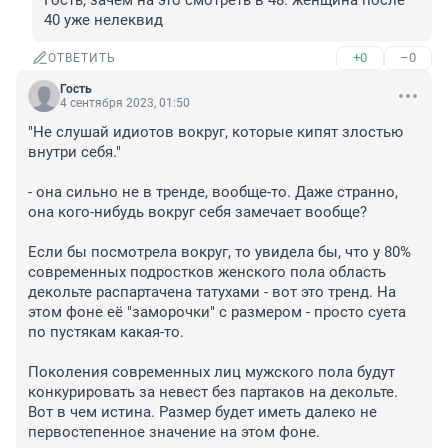
Гость, зачем на это смотреть в 48. женщина после 
40 уже нелеквид
+0
–0
ОТВЕТИТЬ
Гость
4 сентября 2023, 01:50
"Не слушай идиотов вокруг, которые кипят злостью 
внутри себя."

- она сильно не в тренде, вообще-то. Даже странно, 
она кого-нибудь вокруг себя замечает вообще?

Если бы посмотрела вокруг, то увидела бы, что у 80% 
современных подростков женского пола область 
декольте распартачена татухами - вот это тренд. На 
этом фоне её "заморочки" с размером - просто суета 
по пустякам какая-то.

Поколения современных лиц мужского пола будут 
конкурировать за невест без партаков на декольте. 
Вот в чем истина. Размер будет иметь далеко не 
первостепенное значение на этом фоне.