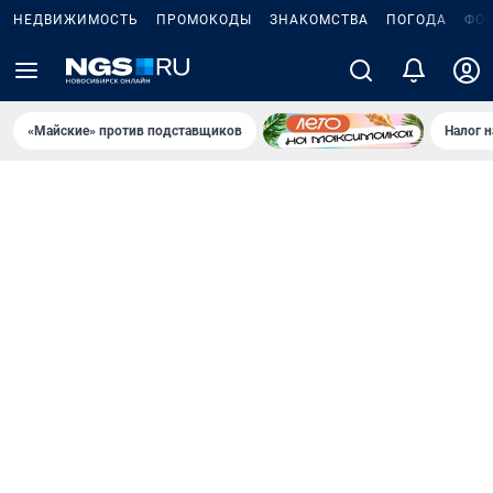
НЕДВИЖИМОСТЬ
ПРОМОКОДЫ
ЗНАКОМСТВА
ПОГОДА
ФО
«Майские» против подставщиков
Налог 