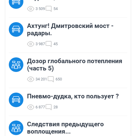
3 509
54
Ахтунг! Дмитровский мост -
радары.
3 987
45
Дозор глобального потепления
(часть 5)
34 201
650
Пневмо-дудка, кто пользует ?
6 877
28
Следствия предыдущего
воплощения...