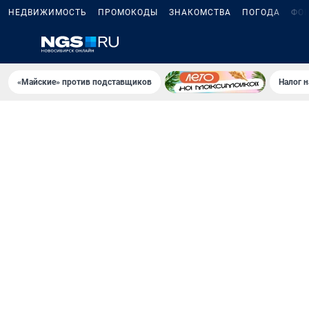
НЕДВИЖИМОСТЬ
ПРОМОКОДЫ
ЗНАКОМСТВА
ПОГОДА
ФО
«Майские» против подставщиков
Налог 