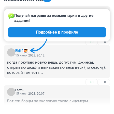
Гость
16 июля 2023, 19:37
Получай награды за комментарии и другие 
задания!
Дамочка, вы определитесь - если вы стилист, то на 
аватарку бы лучше поставили, скажем, рассвет, 
Подробнее в профиле
котика или печеньки...
+0
–0
Rhjirf
15 июля 2023, 20:12
когда покупаю новую вещь, допустим, джинсы, 
открываю шкаф и выивскиваю весь верх (по сезону), 
который там есть.

+0
–0
и нередко бывает, что забытая и вроде бы 
неактуальная вещь смотрится вау с обновкой. или 
Гость
обнаруживается, что вещь снова вошла в моду. 

15 июля 2023, 20:07
Вот эти борцы за экологию такие лицемеры
так что я не вижу смысла избавляться от вещей, 
которые сидят хорошо и имеют достойное качество. 

+0
–0