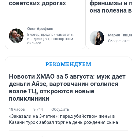
советских дорогах
франшизы и п
она полезна в
Олег Арефьев
Блогер, предприниматель,
Мария Тищенк
владелец в транспортном
Обозреватель
бизнесе
РЕКОМЕНДУЕМ
Новости ХМАО за 5 августа: муж дает
деньги Айзе, вартовчанин оголился
возле ТЦ, откроются новые
поликлиники
18 часов
9 744
Обсудить
«Заказали на 3-летие»: перед убийством жены в
Казани турок забрал торт на день рождения сына