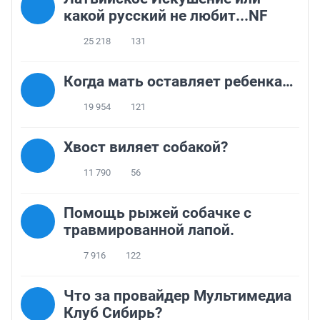
какой русский не любит...NF
25 218
131
Когда мать оставляет ребенка…
19 954
121
Хвост виляет собакой?
11 790
56
Помощь рыжей собачке с
травмированной лапой.
7 916
122
Что за провайдер Мультимедиа
Клуб Сибирь?