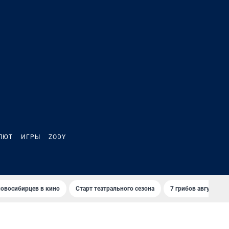
ЛЮТ
ИГРЫ
ZODY
овосибирцев в кино
Старт театрального сезона
7 грибов августа