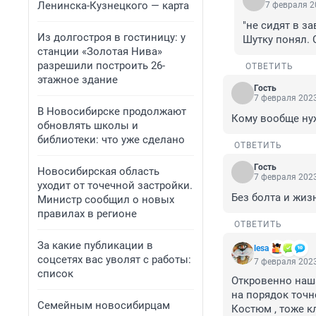
Ленинска-Кузнецкого — карта
7 февраля 2
"не сидят в з
Из долгостроя в гостиницу: у
Шутку понял.
станции «Золотая Нива»
разрешили построить 26-
ОТВЕТИТЬ
этажное здание
Гость
7 февраля 2023
В Новосибирске продолжают
Кому вообще нуж
обновлять школы и
библиотеки: что уже сделано
ОТВЕТИТЬ
Гость
Новосибирская область
7 февраля 2023
уходит от точечной застройки.
Без болта и жизн
Министр сообщил о новых
правилах в регионе
ОТВЕТИТЬ
За какие публикации в
lesa
соцсетях вас уволят с работы:
7 февраля 2023
список
Откровенно наша
на порядок точно
Семейным новосибирцам
Костюм , тоже к