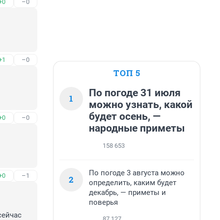
+0
–0
+1
–0
ТОП 5
По погоде 31 июля
1
можно узнать, какой
будет осень, —
+0
–0
народные приметы
158 653
По погоде 3 августа можно
+0
–1
2
определить, каким будет
декабрь, — приметы и
поверья
ейчас 
87 127