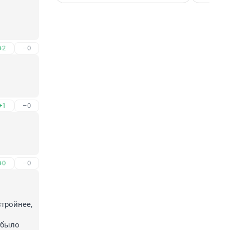
+2
–0
+1
–0
+0
–0
тройнее, 
 было