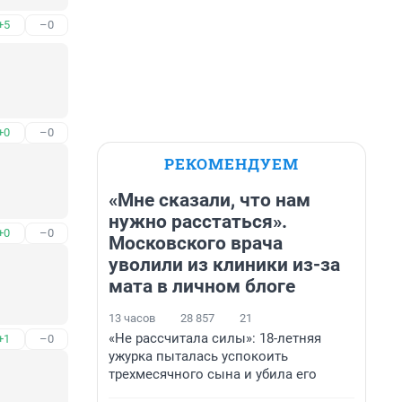
+5
–0
+0
–0
РЕКОМЕНДУЕМ
«Мне сказали, что нам
нужно расстаться».
+0
–0
Московского врача
уволили из клиники из-за
мата в личном блоге
13 часов
28 857
21
«Не рассчитала силы»: 18-летняя
+1
–0
ужурка пыталась успокоить
трехмесячного сына и убила его