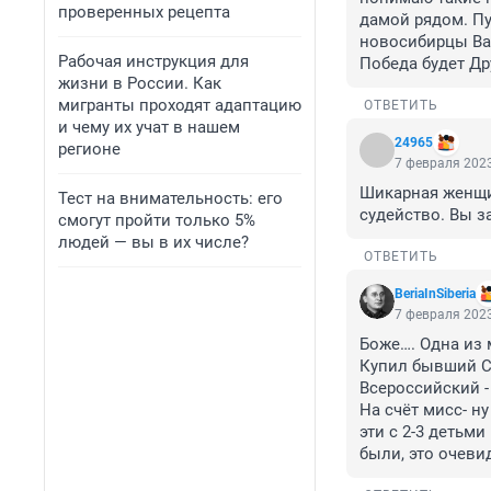
проверенных рецепта
дамой рядом. Пу
новосибирцы Вами
Рабочая инструкция для
Победа будет Др
жизни в России. Как
мигранты проходят адаптацию
ОТВЕТИТЬ
и чему их учат в нашем
24965
регионе
7 февраля 2023
Шикарная женщин
Тест на внимательность: его
судейство. Вы з
смогут пройти только 5%
людей — вы в их числе?
ОТВЕТИТЬ
BeriaInSiberia
7 февраля 2023
Боже…. Одна из м
Купил бывший Су
Всероссийский - 
На счёт мисс- н
эти с 2-3 детьми
были, это очеви