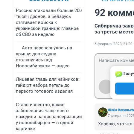
ПЕРЕЙТИ К ПУ
92 комм
Россию атаковали больше 200
тысяч дронов, а Беларусь
стягивает войска к
Сибирячка заяв
украинской границе: главное
за третье мест
об СВО за неделю
6 февраля 2023, 21:20
Авто перевернулось на
крышу: два седана
столкнулись под
Новосибирском — видео
Полу
Лицевая гладь для чайников:
гайд от набора петель до
Гость
Войти
первого готового изделия
Стало известно, какие
заболевания чаще всего
Жаба Васильев
7 февраля 2023
находили на диспансеризации
у новосибирцев — в одной
Хорошо, что что-
картинке