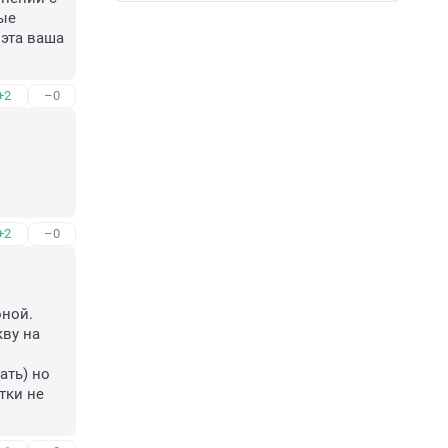
ые 
эта ваша 
+2
–0
+2
–0
ной. 
ву на 
ть) но 
ки не 