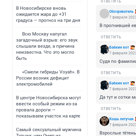
ОТВЕТИТЬ
В Новосибирске вновь
Обозреватель
ожидается жара до +31
7 февраля 2023
градуса — прогноз на три дня
В прогнившей ев
Всю Москву напугал
ОТВЕТИТЬ
загадочный взрыв: его звук
слышали везде, а причина
Бабкин кот
неизвестна. Что это могло
7 февраля 2023
быть
Судя по фамилии
«Смели гибриды Voyah». В
ОТВЕТИТЬ
России возник дефицит
Бабкин кот
электромобилей
7 февраля 2023
Да тут и сотки 
В центре Новосибирска могут
ввести особый режим из-за
ОТВЕТИТЬ
провала дороги —
показываем участок на карте
Кошь летучая
7 февраля 2023
Самый сексуальный мужчина
Взрослые тётень
Турции: чем Омер из