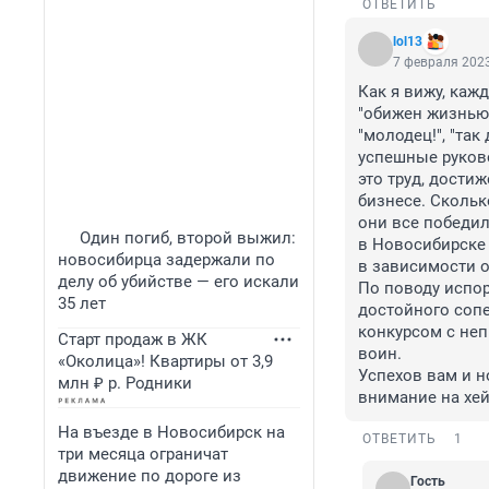
ОТВЕТИТЬ
lol13
7 февраля 2023
Как я вижу, каж
"обижен жизнью"
"молодец!", "та
успешные руково
это труд, дости
бизнесе. Скольк
они все победили
Один погиб, второй выжил:
в Новосибирске 
новосибирца задержали по
в зависимости от
делу об убийстве — его искали
По поводу испор
35 лет
достойного сопе
конкурсом с неп
Старт продаж в ЖК
воин. 

«Околица»! Квартиры от 3,9
Успехов вам и н
млн ₽ р. Родники
внимание на хей
На въезде в Новосибирск на
ОТВЕТИТЬ
1
три месяца ограничат
движение по дороге из
Гость