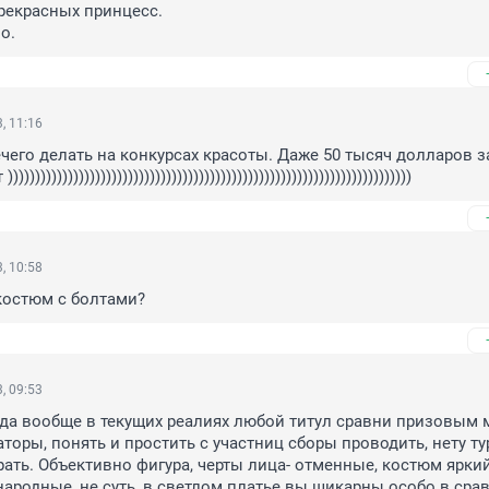
рекрасных принцесс. 

о.
, 11:16
его делать на конкурсах красоты. Даже 50 тысяч долларов за
))))))))))))))))))))))))))))))))))))))))))))))))))))))))))))))))))))))
, 10:58
остюм с болтами?
, 09:53
 да вообще в текущих реалиях любой титул сравни призовым м
торы, понять и простить с участниц сборы проводить, нету тур
рать. Объективно фигура, черты лица- отменные, костюм яркий,
ародные, не суть, в светлом платье вы шикарны особо в срав