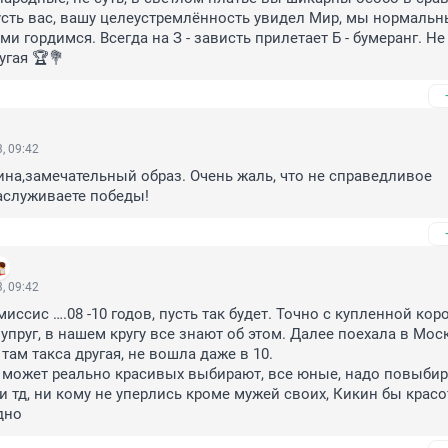
сть вас, вашу целеустремлённость увидел Мир, мы нормальн
 гордимся. Всегда на З - зависть прилетает Б - бумеранг. Не 
угая 🏆💐
, 09:42
а,замечательный образ. Очень жаль, что не справедливое 
аслуживаете победы!
, 09:42
иссис ….08 -10 годов, пусть так будет. Точно с купленной коро
пруг, в нашем кругу все знают об этом. Далее поехала в Моск
там такса другая, не вошла даже в 10. 

у может реально красивых выбирают, все юные, надо повыбира
 и тд, ни кому не уперлись кроме мужей своих, Кикин бы красот
дно