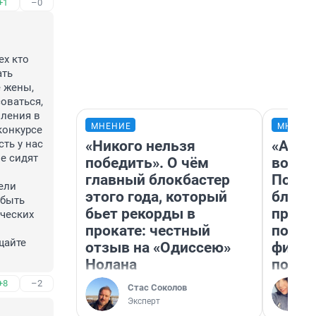
+1
–0
х кто 
ть 
 жены, 
оваться, 
ления в 
МНЕНИЕ
МНЕНИ
онкурсе 
«Никого нельзя
«Анал
ть у нас 
 сидят 
победить». О чём
вот ч
главный блокбастер
Почем
ли 
этого года, который
блокб
быть 
бьет рекорды в
прова
еских 
прокате: честный
повто
айте 
отзыв на «Одиссею»
фильм
Нолана
полны
+8
–2
Стас Соколов
Эксперт