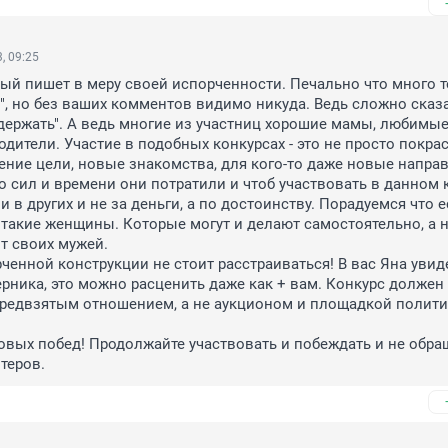
, 09:25
дый пишет в меру своей испорченности. Печально что много те
, но без ваших комментов видимо никуда. Ведь сложно сказа
к держать". А ведь многие из участниц хорошие мамы, любимые
дители. Участие в подобных конкурсах - это не просто покрас
жение цели, новые знакомства, для кого-то даже новые направ
о сил и времени они потратили и чтоб участвовать в данном к
 в других и не за деньги, а по достоинству. Порадуемся что ес
такие женщины. Которые могут и делают самостоятельно, а не
 своих мужей. 

ченной конструкции не стоит расстраиваться! В вас Яна увиде
рника, это можно расценить даже как + вам. Конкурс должен 
редвзятым отношением, а не аукционом и площадкой политич
овых побед! Продолжайте участвовать и побеждать и не обращ
теров.