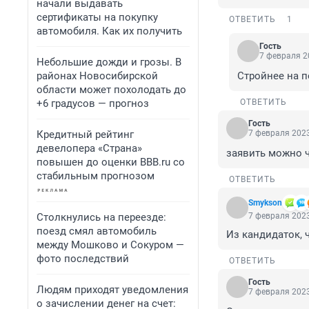
начали выдавать
сертификаты на покупку
ОТВЕТИТЬ
1
автомобиля. Как их получить
Гость
7 февраля 2
Небольшие дожди и грозы. В
районах Новосибирской
Стройнее на по
области может похолодать до
+6 градусов — прогноз
ОТВЕТИТЬ
Гость
Кредитный рейтинг
7 февраля 2023
девелопера «Страна»
заявить можно ч
повышен до оценки BBB.ru со
стабильным прогнозом
ОТВЕТИТЬ
Smykson
Столкнулись на переезде:
7 февраля 2023
поезд смял автомобиль
Из кандидаток, 
между Мошково и Сокуром —
фото последствий
ОТВЕТИТЬ
Гость
Людям приходят уведомления
7 февраля 2023
о зачислении денег на счет: