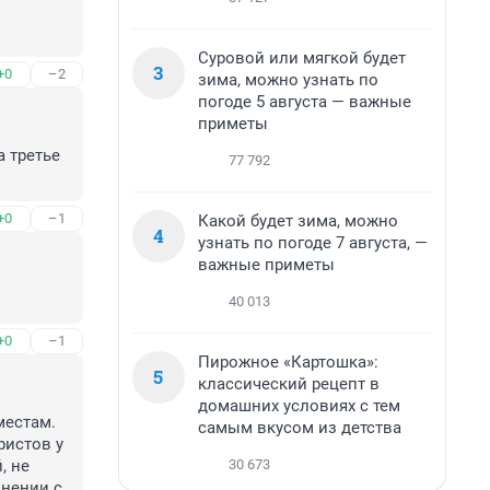
Суровой или мягкой будет
3
+0
–2
зима, можно узнать по
погоде 5 августа — важные
приметы
 третье 
77 792
+0
–1
Какой будет зима, можно
4
узнать по погоде 7 августа, —
важные приметы
40 013
+0
–1
Пирожное «Картошка»:
5
классический рецепт в
домашних условиях с тем
естам. 
самым вкусом из детства
истов у 
30 673
 не 
нении с 