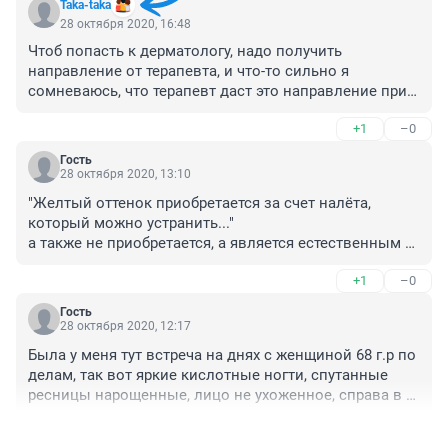
Taka-taka
28 октября 2020, 16:48
Чтоб попасть к дерматологу, надо получить 
направление от терапевта, и что-то сильно я 
сомневаюсь, что терапевт даст это направление при 
желании крем выбрать. А к косметологам в этой же 
+1
–0
статье не советуют обращаться. Да и втюхивать 
косметолог будет то, чего и не надо тебе, лишь бы 
Гость
карман шире открыл.
28 октября 2020, 13:10
"Желтый оттенок приобретается за счет налёта, 
который можно устранить..."

а также не приобретается, а является естественным и 
генетически обусловленным. Некоторые считают, что 
+1
–0
желтоватый тон эмали - признак насыщенных 
минералами зубов, они более здоровые и крепкие, 
Гость
чем белые.
28 октября 2020, 12:17
Была у меня тут встреча на днях с женщиной 68 г.р по 
делам, так вот яркие кислотные ногти, спутанные 
ресницы нарощенные, лицо не ухоженное, справа в 
зуб верхнем ряду нет нескольких зубов, работает в 
+0
–0
больнице )) это я к тому что женщины возрастные 