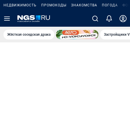
НЕДВИЖИМОСТЬ
ПРОМОКОДЫ
ЗНАКОМСТВА
ПОГОДА
ФО
Жёсткая соседская драка
Застройщики V