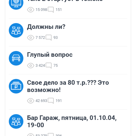
15 098
151
Должны ли?
7 572
93
Глупый вопрос
3 424
75
Свое дело за 80 т.р.??? Это
возможно!
42 693
191
Бар Гараж, пятница, 01.10.04,
19-00
53 279
396