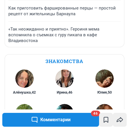
Как приготовить фаршированные перцы — простой
рецепт от жительницы Барнаула
«Так неожиданно и приятно». Героиня мема
вспомнила о съемках с гуру пикапа в кафе
Владивостока
ЗНАКОМСТВА
Алёнушка
,
42
Ирина
,
46
Юлия
,
50
46
Комментарии
ХуЛиГаНкА
,
Елена
,
38
Анастасия
,