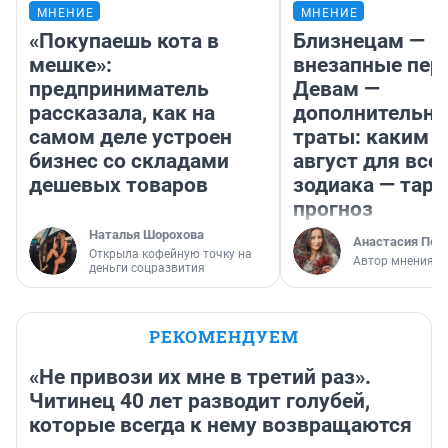
МНЕНИЕ
МНЕНИЕ
«Покупаешь кота в
Близнецам —
мешке»:
внезапные пер
предприниматель
Девам —
рассказала, как на
дополнительн
самом деле устроен
траты: каким б
бизнес со складами
август для все
дешевых товаров
зодиака — таро
прогноз
Наталья Шорохова
Анастасия Пер
Открыла кофейную точку на
Автор мнения
деньги соцразвития
РЕКОМЕНДУЕМ
«Не привози их мне в третий раз».
Читинец 40 лет разводит голубей,
которые всегда к нему возвращаются