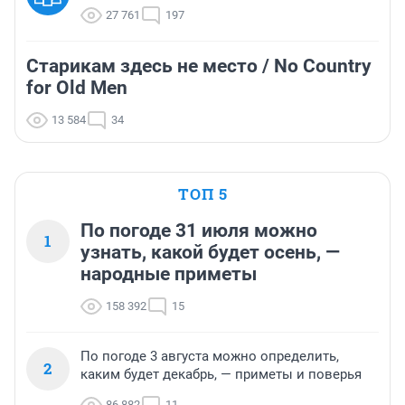
27 761
197
Старикам здесь не место / No Country
for Old Men
13 584
34
ТОП 5
По погоде 31 июля можно
1
узнать, какой будет осень, —
народные приметы
158 392
15
По погоде 3 августа можно определить,
2
каким будет декабрь, — приметы и поверья
86 882
11