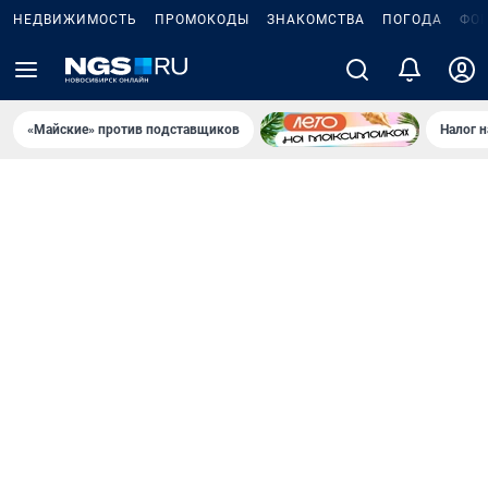
НЕДВИЖИМОСТЬ
ПРОМОКОДЫ
ЗНАКОМСТВА
ПОГОДА
ФО
«Майские» против подставщиков
Налог 