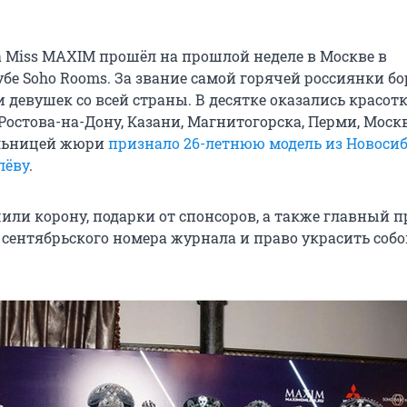
 Miss MAXIM прошёл на прошлой неделе в Москве в
бе Soho Rooms. За звание самой горячей россиянки б
и девушек со всей страны. В десятке оказались красот
Ростова-на-Дону, Казани, Магнитогорска, Перми, Москв
ельницей жюри
признало 26-летнюю модель из Новоси
лёву
.
или корону, подарки от спонсоров, а также главный п
 сентябрьского номера журнала и право украсить собо