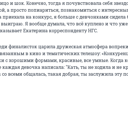
ицо и шок. Конечно, тогда я почувствовала себя звездой.
дой, а просто попиариться, познакомиться с интересн
 приехала на конкурс, я больше с девчонками сидела 
 выиграю. Я вообще думала, что всё куплено и что уж
сказывает Екатерина корреспонденту НГС.
среди финалисток царила дружеская атмосфера вопрек
авязанным в кино и тематических телешоу: «Конкурен
ки с хорошими формами, красивые, все умные. Когда 
 каждая девочка написала: "Кать, ты не ходила и не к
 со всеми общалась, такая добрая, ты заслужила эту поб