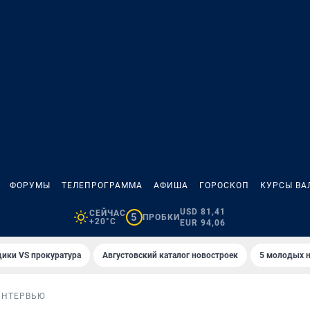
ФОРУМЫ
ТЕЛЕПРОГРАММА
АФИША
ГОРОСКОП
КУРСЫ ВА
USD 81,41
СЕЙЧАС
5
ПРОБКИ
+20°C
EUR 94,06
ики VS прокуратура
Августовский каталог новостроек
5 молодых н
ИНТЕРВЬЮ