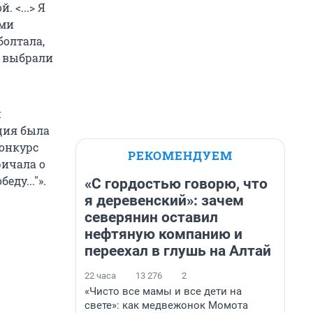
 <...> Я
ыми
болтала,
е выбрали
и
ция была
конкурс
РЕКОМЕНДУЕМ
ричала о
еду..."».
«С гордостью говорю, что
я деревенский»: зачем
северянин оставил
нефтяную компанию и
переехал в глушь на Алтай
22 часа
13 276
2
«Чисто все мамы и все дети на
свете»: как медвежонок Момота