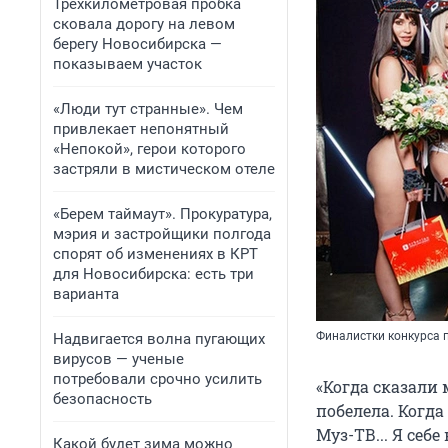
Трехкилометровая пробка
сковала дорогу на левом
берегу Новосибирска —
показываем участок
«Люди тут странные». Чем
привлекает непонятный
«Непокой», герои которого
застряли в мистическом отеле
«Берем таймаут». Прокуратура,
мэрия и застройщики полгода
спорят об изменениях в КРТ
для Новосибирска: есть три
варианта
Финалистки конкурса п
Надвигается волна пугающих
вирусов — ученые
потребовали срочно усилить
«Когда сказали 
безопасность
побелела. Когда
Муз-ТВ... Я себ
Какой будет зима можно