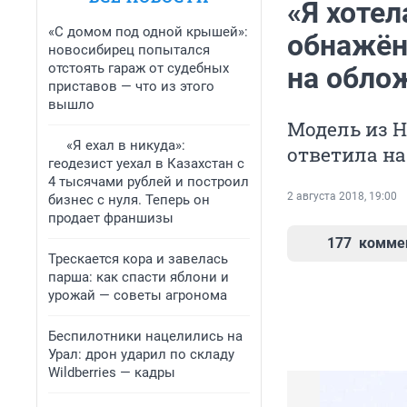
«Я хотел
«С домом под одной крышей»:
обнажён
новосибирец попытался
отстоять гараж от судебных
на обло
приставов — что из этого
вышло
Модель из Н
«Я ехал в никуда»:
ответила н
геодезист уехал в Казахстан с
4 тысячами рублей и построил
2 августа 2018, 19:00
бизнес с нуля. Теперь он
продает франшизы
177
комме
Трескается кора и завелась
парша: как спасти яблони и
урожай — советы агронома
Беспилотники нацелились на
Урал: дрон ударил по складу
Wildberries — кадры