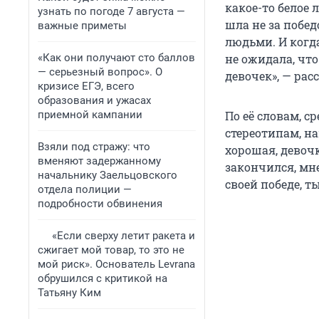
какое-то белое л
узнать по погоде 7 августа —
шла не за побе
важные приметы
людьми. И когда
«Как они получают сто баллов
не ожидала, что
— серьезный вопрос». О
девочек», — рас
кризисе ЕГЭ, всего
образования и ужасах
приемной кампании
По её словам, 
стереотипам, н
Взяли под стражу: что
хорошая, девоч
вменяют задержанному
закончился, мне
начальнику Заельцовского
своей победе, ты
отдела полиции —
подробности обвинения
«Если сверху летит ракета и
сжигает мой товар, то это не
мой риск». Основатель Levrana
обрушился с критикой на
Татьяну Ким