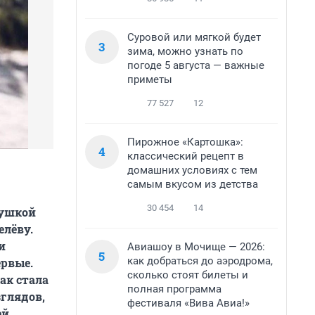
Суровой или мягкой будет
3
зима, можно узнать по
погоде 5 августа — важные
приметы
77 527
12
Пирожное «Картошка»:
4
классический рецепт в
домашних условиях с тем
самым вкусом из детства
30 454
14
вушкой
елёву.
и
Авиашоу в Мочище — 2026:
5
как добраться до аэродрома,
ервые.
сколько стоят билеты и
ак стала
полная программа
зглядов,
фестиваля «Вива Авиа!»
ей