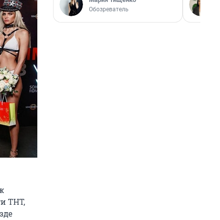
Обозреватель
аж
и ТНТ,
зде