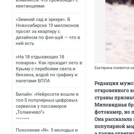
изменятся: что произойдет с
квитанциями
«Зимний сад в эркере». В
Новосибирске 19 миллионов
просят за квартиру с
дизайном по фэн-шуй — что в
ней есть
«На 18 отдыхающих 18
поваров». Как проходит лето в
Екатерина появится н
Крыму с перебоями света и
бензина, водой по графику и
налетами БПЛА
Редакция мужск
откровенного к
Билайн: «Нейросети вошли в
страны признал
топ-5 популярных цифровых
Миловидная брю
сервисов у пассажиров
фотокамер, но п
„Толмачево“»
Она рассказала 
популярной мод
Поколение «N». 5 молодых и
а также ответи