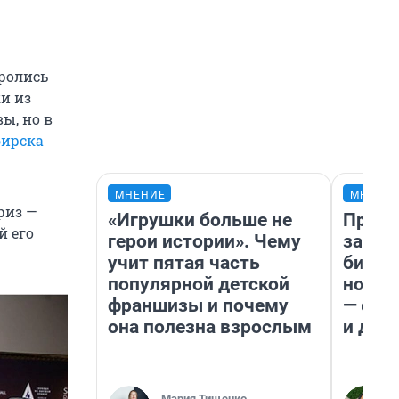
оролись
ки из
ы, но в
бирска
МНЕНИЕ
МНЕНИ
риз —
«Игрушки больше не
Прода
й его
герои истории». Чему
запла
учит пятая часть
бизне
популярной детской
новый
франшизы и почему
— он 
она полезна взрослым
и даж
Мария Тищенко