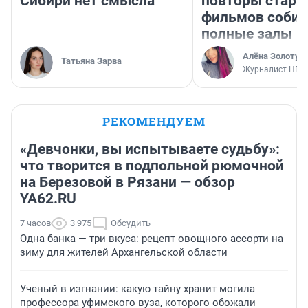
Сибири нет смысла
повторы стары
фильмов соби
полные залы
Алёна Золотух
Татьяна Зарва
Журналист НГС
РЕКОМЕНДУЕМ
«Девчонки, вы испытываете судьбу»:
что творится в подпольной рюмочной
на Березовой в Рязани — обзор
YA62.RU
7 часов
3 975
Обсудить
Одна банка — три вкуса: рецепт овощного ассорти на
зиму для жителей Архангельской области
Ученый в изгнании: какую тайну хранит могила
профессора уфимского вуза, которого обожали