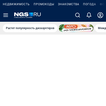
НЕДВИЖИМОСТЬ
ПРОМОКОДЫ
ЗНАКОМСТВА
ПОГОДА
ФО
Растет популярность дискаунтеров
Межд