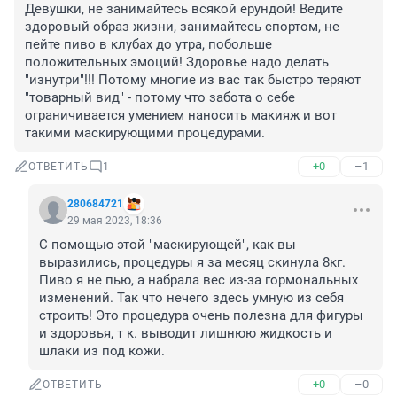
Девушки, не занимайтесь всякой ерундой! Ведите 
здоровый образ жизни, занимайтесь спортом, не 
пейте пиво в клубах до утра, побольше 
положительных эмоций! Здоровье надо делать 
"изнутри"!!! Потому многие из вас так быстро теряют 
"товарный вид" - потому что забота о себе 
ограничивается умением наносить макияж и вот 
такими маскирующими процедурами.
+0
–1
ОТВЕТИТЬ
1
280684721
29 мая 2023, 18:36
С помощью этой "маскирующей", как вы 
выразились, процедуры я за месяц скинула 8кг. 
Пиво я не пью, а набрала вес из-за гормональных 
изменений. Так что нечего здесь умную из себя 
строить! Это процедура очень полезна для фигуры 
и здоровья, т к. выводит лишнюю жидкость и 
шлаки из под кожи.
+0
–0
ОТВЕТИТЬ