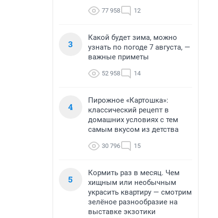
77 958
12
Какой будет зима, можно
3
узнать по погоде 7 августа, —
важные приметы
52 958
14
Пирожное «Картошка»:
4
классический рецепт в
домашних условиях с тем
самым вкусом из детства
30 796
15
Кормить раз в месяц. Чем
5
хищным или необычным
украсить квартиру — смотрим
зелёное разнообразие на
выставке экзотики