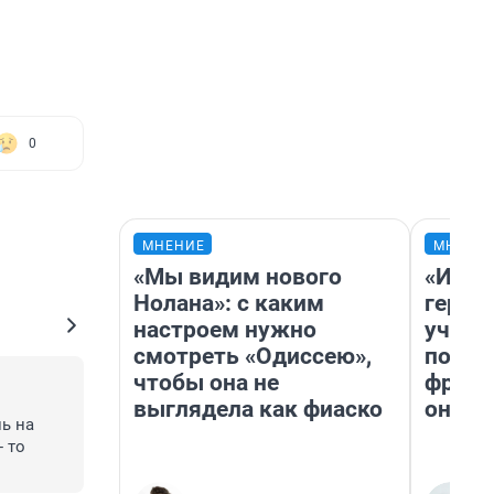
0
МНЕНИЕ
МНЕНИ
«Мы видим нового
«Игру
Нолана»: с каким
герои
настроем нужно
учит 
смотреть «Одиссею»,
попул
чтобы она не
франш
выглядела как фиаско
она п
 на 
 то 