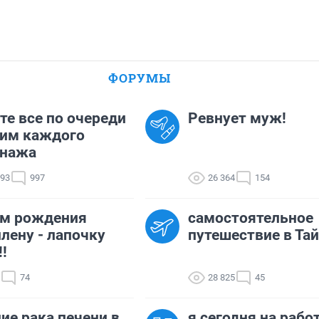
ФОРУМЫ
те все по очереди
Ревнует муж!
дим каждого
онажа
093
997
26 364
154
ем рождения
самостоятельное
лену - лапочку
путешествие в Та
!!
74
28 825
45
ие рака печени в
я сегодня на рабо