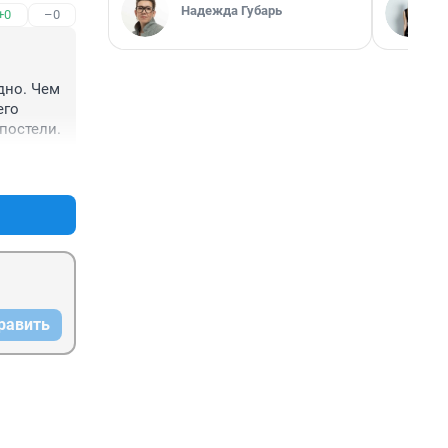
Надежда Губарь
+0
–0
но. Чем 
го 
постели.
+0
–1
равить