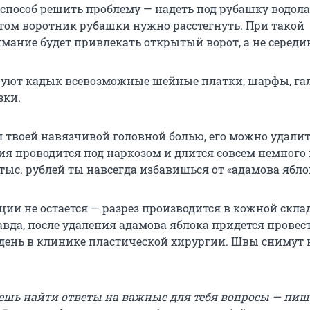
способ решить проблему — надеть под рубашку водола
этом воротник рубашки нужно расстегнуть. При такой
мание будет привлекать открытый ворот, а не середи
уют кадык всевозможные шейные платки, шарфы, га
зки.
л твоей навязчивой головной болью, его можно удалит
ия проводится под наркозом и длится совсем немного
тыс. рублей ты навсегда избавишься от «адамова ябло
ции не остается — разрез производится в кожной склад
авда, после удаления адамова яблока придется провес
ень в клинике пластической хирургии. Швы снимут 
ешь найти ответы на важные для тебя вопросы — пи