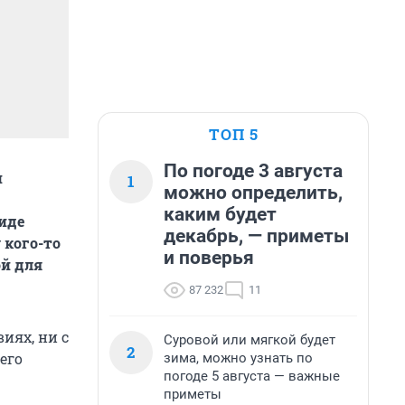
ТОП 5
По погоде 3 августа
и
1
можно определить,
каким будет
иде
декабрь, — приметы
 кого-то
и поверья
ой для
87 232
11
иях, ни с
Суровой или мягкой будет
2
его
зима, можно узнать по
погоде 5 августа — важные
приметы