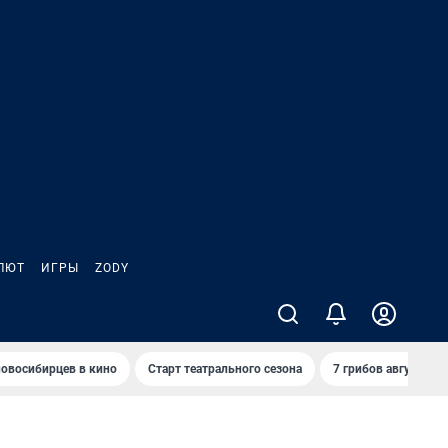
ЛЮТ
ИГРЫ
ZODY
овосибирцев в кино
Старт театрального сезона
7 грибов августа