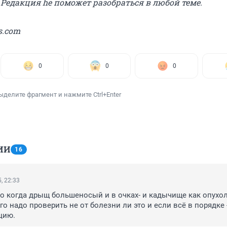
. Редакция he поможет разобраться в любой теме.
s.com
0
0
0
ыделите фрагмент и нажмите Ctrl+Enter
ИИ
16
, 22:33
о когда дрыщ большеносый и в очках- и кадычище как опухоль
о надо проверить не от болезни ли это и если всё в порядке -
цию.