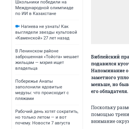
Школьники победили на
Международной олимпиаде
по ИИ в Казахстане
Нагиева не узнать! Как
выглядели звезды культовой
«Каменской» 27 лет назад
В Ленинском районе
Библейский пра
заброшенная «Тойота» мешает
жильцам — мэрия ищет
подавился кусоч
владельца
Напоминание о 
заметного уплот
Побережье Анапы
меньше, но быв
заполонили ядовитые
его обладателя.
медузы: что происходит с
пляжами
Поскольку разм
Рабочий день хотят сократить,
помощью тренир
но только летом — и вот
внимание окру
почему. Новости 7 августа