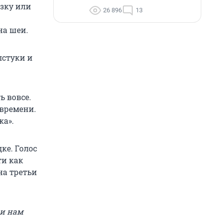
зку или
26 896
13
на шеи.
лстуки и
ь вовсе.
 времени.
ка».
ке. Голос
ти как
на третьи
ши нам