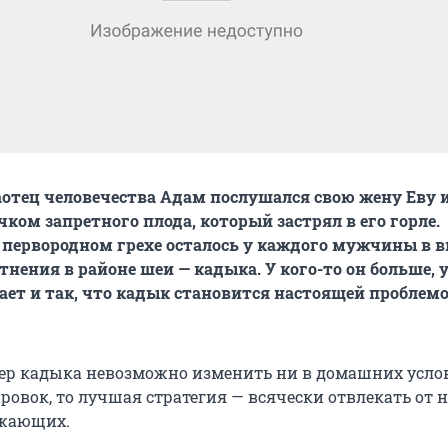
отец человечества Адам послушался свою жену Еву 
ком запретного плода, который застрял в его горле.
первородном грехе осталось у каждого мужчины в в
нения в районе шеи — кадыка. У кого-то он больше, у
ает и так, что кадык становится настоящей проблем
ер кадыка невозможно изменить ни в домашних услов
овок, то лучшая стратегия — всячески отвлекать от н
жающих.