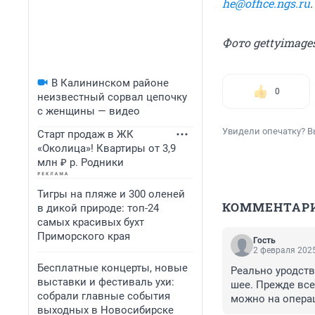
he@office.ngs.ru
Фото gettyimage
В Калининском районе
0
неизвестный сорвал цепочку
с женщины — видео
Увидели опечатку? В
Старт продаж в ЖК
«Околица»! Квартиры от 3,9
млн ₽ р. Родники
Тигры на пляже и 300 оленей
КОММЕНТАР
в дикой природе: топ-24
самых красивых бухт
Приморского края
Гость
2 февраля 2025
Бесплатные концерты, новые
Реально уродств
выставки и фестиваль ухи:
шее. Прежде всег
собрали главные события
можно на опера
выходных в Новосибирске