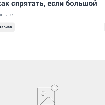
как спрятать, если большой
12 167
тариев