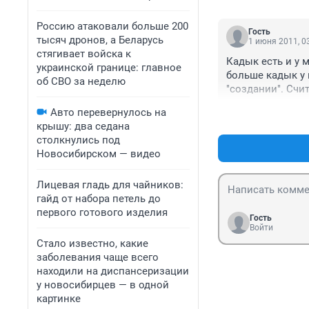
Россию атаковали больше 200
Гость
тысяч дронов, а Беларусь
1 июня 2011, 0
стягивает войска к
Кадык есть и у 
украинской границе: главное
больше кадык у 
об СВО за неделю
"создании". Счи
Авто перевернулось на
крышу: два седана
столкнулись под
Новосибирском — видео
Лицевая гладь для чайников:
гайд от набора петель до
первого готового изделия
Гость
Войти
Стало известно, какие
заболевания чаще всего
находили на диспансеризации
у новосибирцев — в одной
картинке