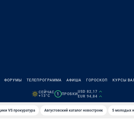
ФОРУМЫ
ТЕЛЕПРОГРАММА
АФИША
ГОРОСКОП
КУРСЫ ВА
USD 82,17
СЕЙЧАС
1
ПРОБКИ
+13°C
EUR 94,84
ики VS прокуратура
Августовский каталог новостроек
5 молодых н