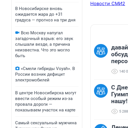
Новости СМИ2
В Новосибирске вновь
ожидается жара до +31
градуса — прогноз на три дня
Всю Москву напугал
загадочный взрыв: его звук
слышали везде, а причина
давай
неизвестна. Что это могло
обсу
быть
перс
«Смели гибриды Voyah». В
140 
России возник дефицит
электромобилей
С Дн
В центре Новосибирска могут
Гуимп
ввести особый режим из-за
нашу!
провала дороги —
показываем участок на карте
5 288
Самый сексуальный мужчина
Лечен