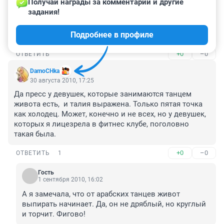
Получай награды за комментарии и другие 
DamoCHka по поводу пятой точки с вами не 
задания!
соглашусь))) Хожу на танец живота уже пол года, 
подтянулась пятая точка и животик изчез просто на 
Подробнее в профиле
глазах))))
+0
–0
ОТВЕТИТЬ
DamoCHka
30 августа 2010, 17:25
Да пресс у девушек, которые занимаются танцем 
живота есть,  и талия выражена. Только пятая точка 
как холодец. Может, конечно и не всех, но у девушек, 
которых я лицезрела в фитнес клубе, поголовно 
такая была.
+0
–0
ОТВЕТИТЬ
1
Гость
1 сентября 2010, 16:02
А я замечала, что от арабских танцев живот 
выпирать начинает. Да, он не дряблый, но круглый 
и торчит. Фигово! 