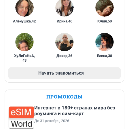
Алёнушка
,
42
Ирина
,
46
Юлия
,
50
ХуЛиГаНкА
,
Докер
,
36
Елена
,
38
43
Начать знакомиться
ПРОМОКОДЫ
Интернет в 180+ странах мира без
роуминга и сим-карт
До 31 декабря, 2026