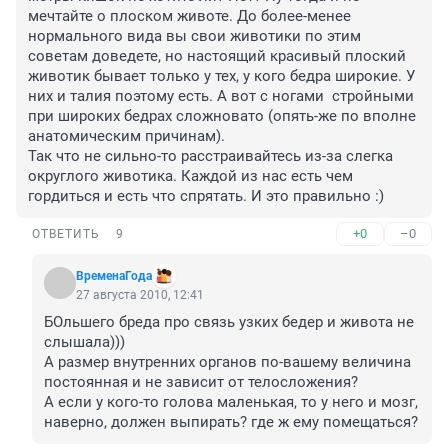
мечтайте о плоском животе. До более-менее 
нормального вида вы свои животики по этим 
советам доведете, но настоящий красивый плоский 
животик бывает только у тех, у кого бедра широкие. У 
них и талия поэтому есть. А вот с ногами  стройными 
при широких бедрах сложновато (опять-же по вполне 
анатомическим причинам).

Так что не сильно-то расстраивайтесь из-за слегка 
округлого животика. Каждой из нас есть чем 
гордиться и есть что спрятать. И это правильно :)
+0
–0
ОТВЕТИТЬ
9
ВременаГода
27 августа 2010, 12:41
БОльшего бреда про связь узких бедер и живота не 
слышала)))

А размер внутренних органов по-вашему величина 
постоянная и не зависит от телосложения?

А если у кого-то голова маленькая, то у него и мозг, 
наверно, должен выпирать? где ж ему помещаться?