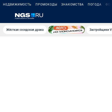
НЕДВИЖИМОСТЬ
ПРОМОКОДЫ
ЗНАКОМСТВА
ПОГОДА
ФО
Жёсткая соседская драка
Застройщики V