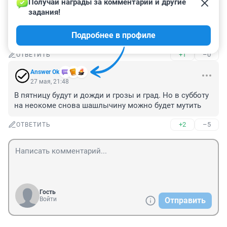
Получай награды за комментарии и другие 
Гость
27 мая, 21:50
задания!
чукча что ли заболел из чума не выходит , вот они с 
Подробнее в профиле
погодой и блудить стали
+1
–0
ОТВЕТИТЬ
Answer Ok
27 мая, 21:48
В пятницу будут и дожди и грозы и град. Но в субботу 
на неокоме снова шашлычину можно будет мутить
+2
–5
ОТВЕТИТЬ
Гость
Войти
Отправить