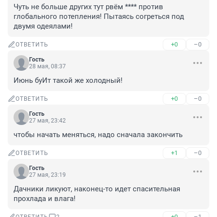
Чуть не больше других тут рвём **** против 
глобального потепления! Пытаясь согреться под 
двумя одеялами!
+0
–0
ОТВЕТИТЬ
Гость
28 мая, 08:37
Июнь буИт такой же холодный!
+0
–0
ОТВЕТИТЬ
Гость
27 мая, 23:42
чтобы начать меняться, надо сначала закончить
+1
–0
ОТВЕТИТЬ
Гость
27 мая, 23:19
Дачники ликуют, наконец-то идет спасительная 
прохлада и влага!
+0
–1