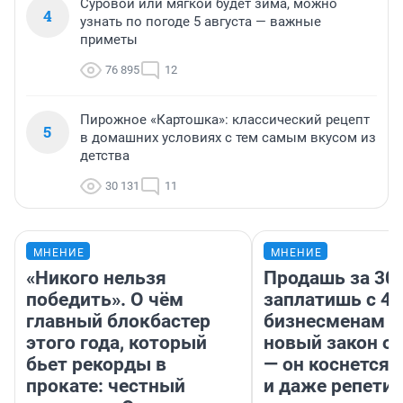
Суровой или мягкой будет зима, можно
4
узнать по погоде 5 августа — важные
приметы
76 895
12
Пирожное «Картошка»: классический рецепт
5
в домашних условиях с тем самым вкусом из
детства
30 131
11
МНЕНИЕ
МНЕНИЕ
«Никого нельзя
Продашь за 300
победить». О чём
заплатишь с 40
главный блокбастер
бизнесменам г
этого года, который
новый закон о 
бьет рекорды в
— он коснется 
прокате: честный
и даже репети