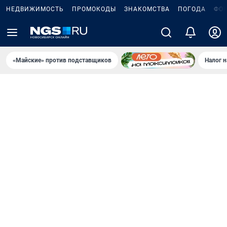
НЕДВИЖИМОСТЬ
ПРОМОКОДЫ
ЗНАКОМСТВА
ПОГОДА
ФО
«Майские» против подставщиков
Налог 