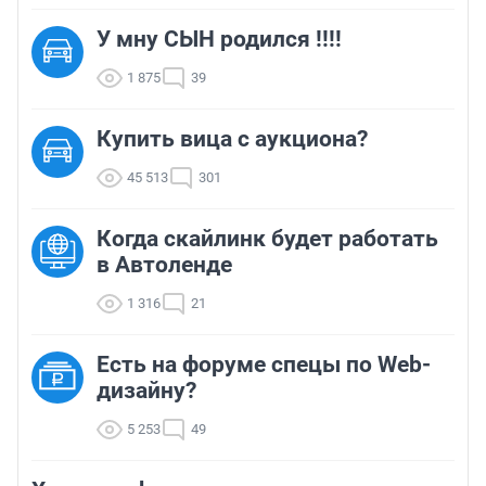
У мну СЫН родился !!!!
1 875
39
Купить вица с аукциона?
45 513
301
Когда скайлинк будет работать
в Автоленде
1 316
21
Есть на форуме спецы по Web-
дизайну?
5 253
49