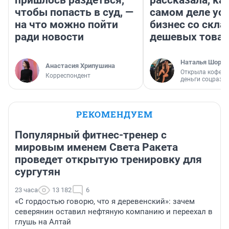
пришлось раздеться,
рассказала, как
чтобы попасть в суд, —
самом деле ус
на что можно пойти
бизнес со скл
ради новости
дешевых това
Наталья Шорох
Анастасия Хрипушина
Открыла кофейн
Корреспондент
деньги соцразв
РЕКОМЕНДУЕМ
Популярный фитнес-тренер с
мировым именем Света Ракета
проведет открытую тренировку для
сургутян
23 часа
13 182
6
«С гордостью говорю, что я деревенский»: зачем
северянин оставил нефтяную компанию и переехал в
глушь на Алтай