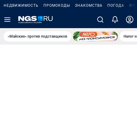
НЕДВИЖИМОСТЬ
ПРОМОКОДЫ
ЗНАКОМСТВА
ПОГОДА
ФО
«Майские» против подставщиков
Налог 