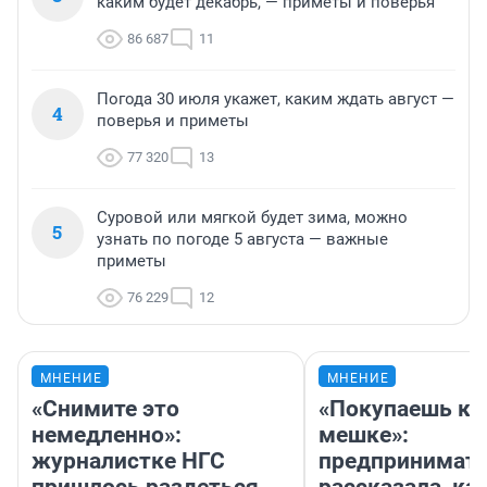
каким будет декабрь, — приметы и поверья
86 687
11
Погода 30 июля укажет, каким ждать август —
4
поверья и приметы
77 320
13
Суровой или мягкой будет зима, можно
5
узнать по погоде 5 августа — важные
приметы
76 229
12
МНЕНИЕ
МНЕНИЕ
«Снимите это
«Покупаешь ко
немедленно»:
мешке»:
журналистке НГС
предпринимат