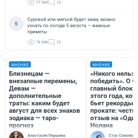
77 345
13
Суровой или мягкой будет зима, можно
5
узнать по погоде 5 августа — важные
приметы
76 548
12
МНЕНИЕ
МНЕНИЕ
Близнецам —
«Никого нельз
внезапные перемены,
победить». О ч
Девам —
главный блокб
дополнительные
этого года, ко
траты: каким будет
бьет рекорды 
август для всех знаков
прокате: честн
зодиака — таро-
отзыв на «Оди
прогноз
Нолана
Анастасия Першина
Стас Соколов