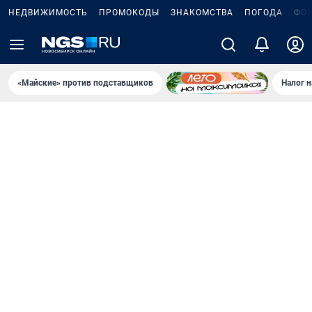
НЕДВИЖИМОСТЬ
ПРОМОКОДЫ
ЗНАКОМСТВА
ПОГОДА
ФО
«Майские» против подставщиков
Налог 