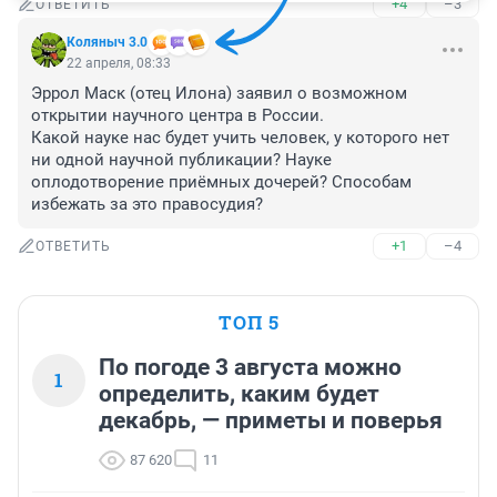
+4
–3
ОТВЕТИТЬ
Коляныч 3.0
22 апреля, 08:33
Эррол Маск (отец Илона) заявил о возможном 
открытии научного центра в России.

Какой науке нас будет учить человек, у которого нет 
ни одной научной публикации? Науке 
оплодотворение приёмных дочерей? Способам 
избежать за это правосудия?
+1
–4
ОТВЕТИТЬ
ТОП 5
По погоде 3 августа можно
1
определить, каким будет
декабрь, — приметы и поверья
87 620
11