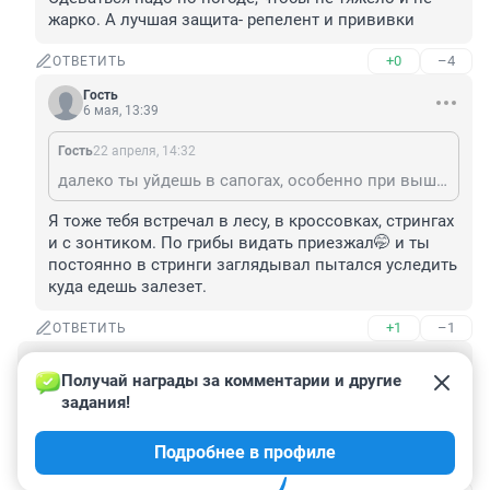
жарко. А лучшая защита- репелент и прививки
+0
–4
ОТВЕТИТЬ
Гость
6 мая, 13:39
Гость
22 апреля, 14:32
далеко ты уйдешь в сапогах, особенно при выше плюс 10. Сразу видно- в лесу ты редкий гость. Встречаю иногда в лесу людей практически в костюмах "космонавта". Они и есть первые жертвы клещей. Чем больше ты замотан, тем труднее уследить, куда клещ залезет. Одеваться надо по погоде, чтобы не тяжело и не жарко. А лучшая защита- репелент и прививки
Я тоже тебя встречал в лесу, в кроссовках, стрингах 
и с зонтиком. По грибы видать приезжал🤭 и ты 
постоянно в стринги заглядывал пытался уследить 
куда едешь залезет.
+1
–1
ОТВЕТИТЬ
Гость
22 апреля, 08:50
Получай награды за комментарии и другие 
задания!
Вкусные грибы! Всегда весной их готовим! Главное, 
слить три воды! Заправляешь лучком сметанкой - 
Подробнее в профиле
ммммм! Вкуснота!