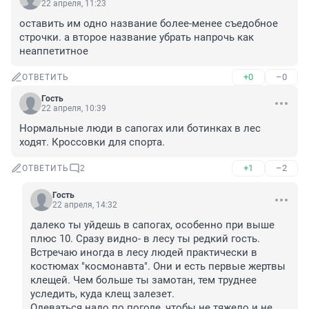
22 апреля, 11:23
оставить им одно название более-менее съедобное 
строчки. а второе название убрать напрочь как 
неаппетитное
+0
–0
ОТВЕТИТЬ
Гость
22 апреля, 10:39
Нормальные люди в сапогах или ботинках в лес 
ходят. Кроссовки для спорта.
+1
–2
ОТВЕТИТЬ
2
Гость
22 апреля, 14:32
далеко ты уйдешь в сапогах, особенно при выше 
плюс 10. Сразу видно- в лесу ты редкий гость.

Встречаю иногда в лесу людей практически в 
костюмах "космонавта". Они и есть первые жертвы 
клещей. Чем больше ты замотан, тем труднее 
уследить, куда клещ залезет.

Одеваться надо по погоде, чтобы не тяжело и не 