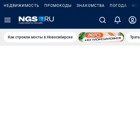
НЕДВИЖИМОСТЬ
ПРОМОКОДЫ
ЗНАКОМСТВА
ПОГОДА
ФО
Как строили мосты в Новосибирске
Траты