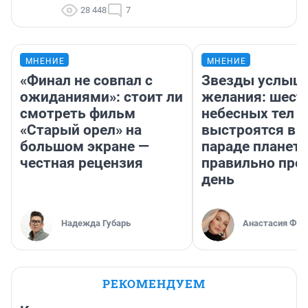
28 448
7
МНЕНИЕ
МНЕНИЕ
«Финал не совпал с
Звезды услыш
ожиданиями»: стоит ли
желания: шест
смотреть фильм
небесных тел
«Старый орел» на
выстроятся в 
большом экране —
параде планет 
честная рецензия
правильно про
день
Надежда Губарь
Анастасия Фил
РЕКОМЕНДУЕМ