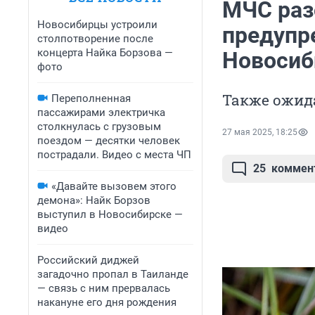
МЧС раз
Новосибирцы устроили
предупр
столпотворение после
концерта Найка Борзова —
Новосиб
фото
Также ожида
Переполненная
пассажирами электричка
столкнулась с грузовым
27 мая 2025, 18:25
поездом — десятки человек
пострадали. Видео с места ЧП
25
коммен
«Давайте вызовем этого
демона»: Найк Борзов
выступил в Новосибирске —
видео
Российский диджей
загадочно пропал в Таиланде
— связь с ним прервалась
накануне его дня рождения