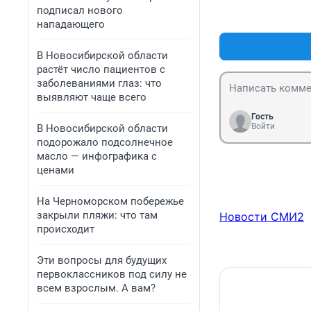
тувинского полк
подписал нового
Министерство Ч
нападающего
Три раза в день 
жара,а если к н
В Новосибирской области
не я и хата не м
растёт число пациентов с
сделать не може
заболеваниями глаз: что
действия заканч
выявляют чаще всего
Короче ,преврат
пресловутая верт
Гость
Войти
В Новосибирской области
подорожало подсолнечное
масло — инфографика с
ценами
На Черноморском побережье
закрыли пляжи: что там
Новости СМИ2
происходит
Эти вопросы для будущих
первоклассников под силу не
всем взрослым. А вам?