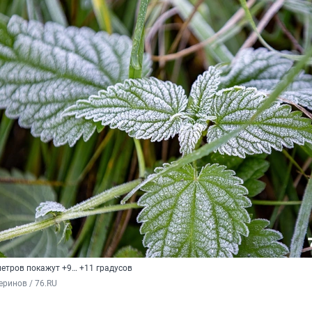
етров покажут +9… +11 градусов
ринов / 76.RU