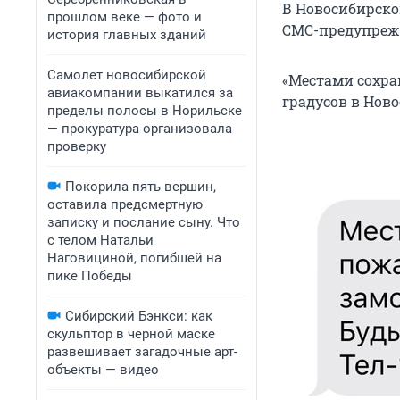
В Новосибирской
прошлом веке — фото и
СМС-предупрежд
история главных зданий
Самолет новосибирской
«Местами сохра
авиакомпании выкатился за
градусов в Ново
пределы полосы в Норильске
— прокуратура организовала
проверку
Покорила пять вершин,
оставила предсмертную
записку и послание сыну. Что
с телом Натальи
Наговициной, погибшей на
пике Победы
Сибирский Бэнкси: как
скульптор в черной маске
развешивает загадочные арт-
объекты — видео