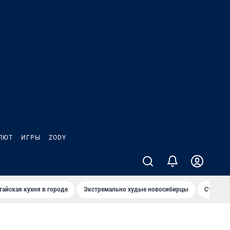
ЛЮТ
ИГРЫ
ZODY
тайская кухня в городе
Экстремально худые новосибирцы
Старт те