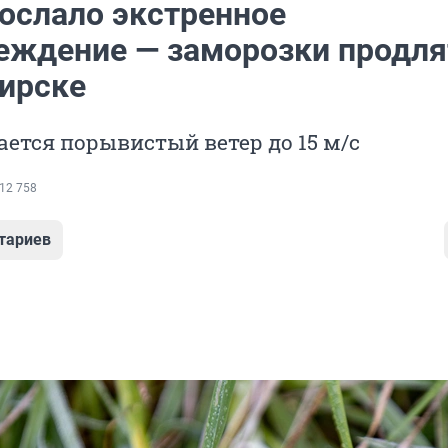
ослало экстренное
еждение — заморозки продля
ирске
ется порывистый ветер до 15 м/с
12 758
тариев