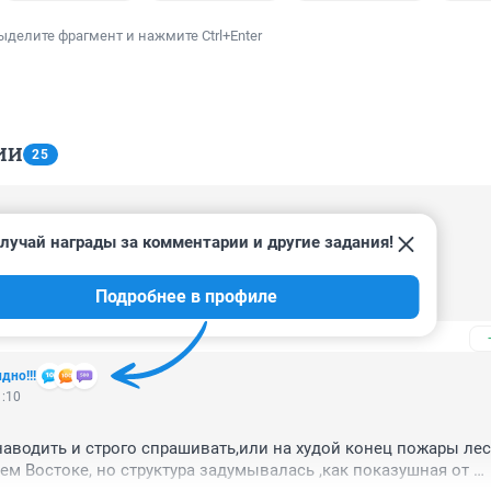
ыделите фрагмент и нажмите Ctrl+Enter
ИИ
25
7:44
лучай награды за комментарии и другие задания!
МЧС или синоптикам?

твечать за похолодание?

Подробнее в профиле
дно!!!
1:10
аводить и строго спрашивать,или на худой конец пожары лес
ем Востоке, но структура задумывалась ,как показушная от 