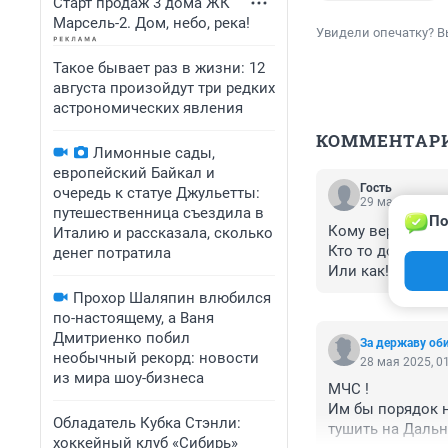
Старт продаж 3 дома ЖК
Марсель-2. Дом, небо, река!
Увидели опечатку? В
Такое бывает раз в жизни: 12
августа произойдут три редких
астрономических явления
КОММЕНТАР
Лимонные сады,
европейский Байкал и
Гость
очередь к статуе Джульетты:
29 мая 2025, 0
путешественница съездила в
По
Кому верить то 
Италию и рассказала, сколько
Кто то должен о
денег потратила
Или как!?
Прохор Шаляпин влюбился
по-настоящему, а Ваня
Дмитриенко побил
За державу оби
необычный рекорд: новости
28 мая 2025, 0
из мира шоу-бизнеса
МЧС ! 

Им бы порядок н
Обладатель Кубка Стэнли:
тушить на Дальн
хоккейный клуб «Сибирь»