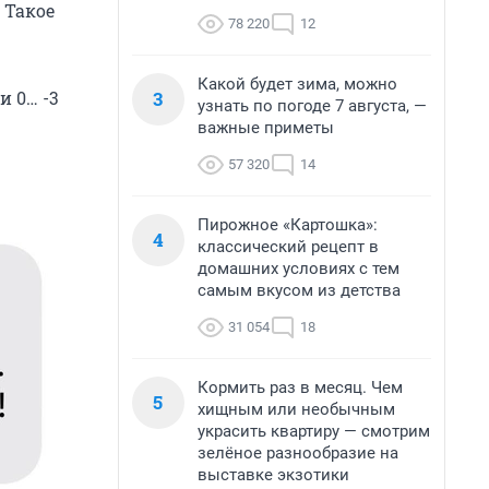
 Такое
78 220
12
Какой будет зима, можно
3
 0… -3
узнать по погоде 7 августа, —
важные приметы
57 320
14
Пирожное «Картошка»:
4
классический рецепт в
домашних условиях с тем
самым вкусом из детства
31 054
18
Кормить раз в месяц. Чем
5
хищным или необычным
украсить квартиру — смотрим
зелёное разнообразие на
выставке экзотики