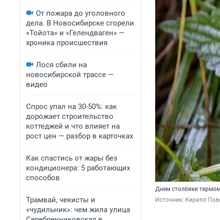
От пожара до уголовного
дела. В Новосибирске сгорели
«Тойота» и «Гелендваген» —
хроника происшествия
Лося сбили на
новосибирской трассе —
видео
Спрос упал на 30-50%: как
дорожает строительство
коттеджей и что влияет на
рост цен — разбор в карточках
Как спастись от жары без
кондиционера: 5 работающих
способов
Днем столбики термом
Трамвай, чекисты и
Источник: 
Кирилл Пове
«чудильник»: чем жила улица
Серебренниковская в