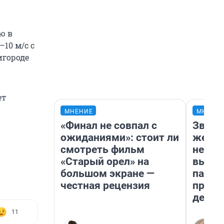
ю в
10 м/с с
игороде
ет
МНЕНИЕ
МНЕНИ
«Финал не совпал с
Звезд
ожиданиями»: стоит ли
желан
смотреть фильм
небес
«Старый орел» на
выстр
большом экране —
парад
честная рецензия
прави
день
11