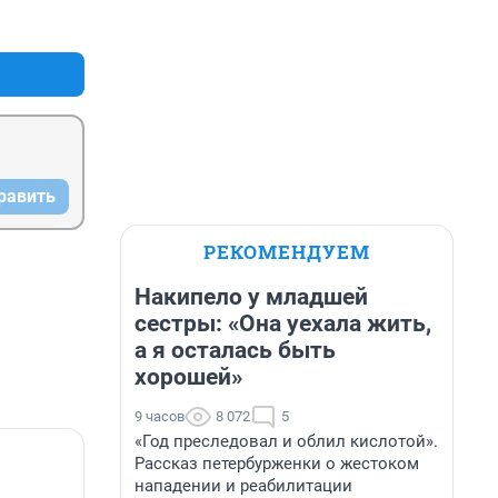
ь в 
+3
–0
,то 
иле "я 
ы ничего 
ные 
и вся 
равить
РЕКОМЕНДУЕМ
Накипело у младшей
сестры: «Она уехала жить,
а я осталась быть
хорошей»
9 часов
8 072
5
«Год преследовал и облил кислотой».
Рассказ петербурженки о жестоком
нападении и реабилитации