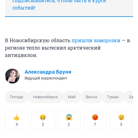
Подписывайтесь, чтобы быть в курсе
событий!
В Новосибирскую область
пришли заморозки
— в
регионе тепло вытеснил арктический
антициклон.
Александра Бруня
Ведущий корреспондент
Погода
Новосибирск
Май
Весна
Туман
Замо
3
2
2
7
5