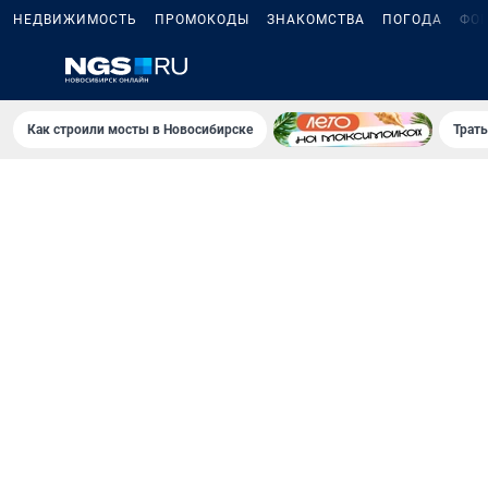
НЕДВИЖИМОСТЬ
ПРОМОКОДЫ
ЗНАКОМСТВА
ПОГОДА
ФО
Как строили мосты в Новосибирске
Траты