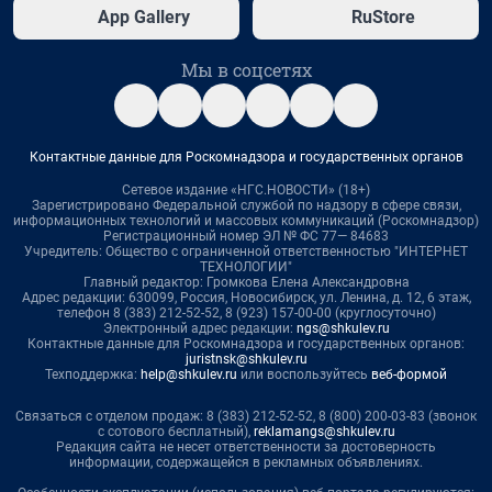
App Gallery
RuStore
Мы в соцсетях
Контактные данные для Роскомнадзора и государственных органов
Сетевое издание «НГС.НОВОСТИ» (18+)
Зарегистрировано Федеральной службой по надзору в сфере связи,
информационных технологий и массовых коммуникаций (Роскомнадзор)
Регистрационный номер ЭЛ № ФС 77— 84683
Учредитель: Общество с ограниченной ответственностью "ИНТЕРНЕТ
ТЕХНОЛОГИИ"
Главный редактор: Громкова Елена Александровна
Адрес редакции: 630099, Россия, Новосибирск, ул. Ленина, д. 12, 6 этаж,
телефон 8 (383) 212-52-52, 8 (923) 157-00-00 (круглосуточно)
Электронный адрес редакции:
ngs@shkulev.ru
Контактные данные для Роскомнадзора и государственных органов:
juristnsk@shkulev.ru
Техподдержка:
help@shkulev.ru
или воспользуйтесь
веб-формой
Связаться с отделом продаж: 8 (383) 212-52-52, 8 (800) 200-03-83 (звонок
с сотового бесплатный),
reklamangs@shkulev.ru
Редакция сайта не несет ответственности за достоверность
информации, содержащейся в рекламных объявлениях.