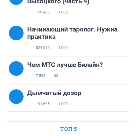
Высоцкого (часть 4)
159 466
1 000
Начинающий таролог. Нужна
практика
524 015
1 000
Чем МТС лучше Билайн?
7 593
33
Дымчатый дозор
191 695
1 000
ТОП 5