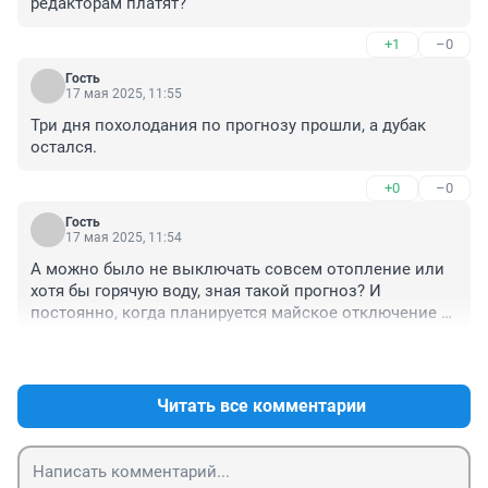
редакторам платят?
+1
–0
Гость
17 мая 2025, 11:55
Три дня похолодания по прогнозу прошли, а дубак 
остался.
+0
–0
Гость
17 мая 2025, 11:54
А можно было не выключать совсем отопление или 
хотя бы горячую воду, зная такой прогноз? И 
постоянно, когда планируется майское отключение 
всего, появляется высокая температура в теории, а на 
+0
–0
практике - дубак. На сегодня пишут + 17, на самом 
деле +7 всего, а ночью вовсе зима!
Читать все комментарии