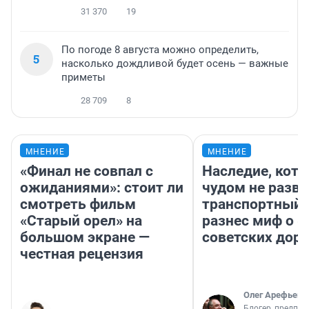
31 370
19
По погоде 8 августа можно определить,
5
насколько дождливой будет осень — важные
приметы
28 709
8
МНЕНИЕ
МНЕНИЕ
«Финал не совпал с
Наследие, кото
ожиданиями»: стоит ли
чудом не разва
смотреть фильм
транспортный 
«Старый орел» на
разнес миф о 
большом экране —
советских доро
честная рецензия
Олег Арефьев
Блогер, предпри