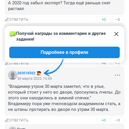
А 2020 год забыл эксперт? Тогда ещё раньше снег 
растаял
+0
–0
ОТВЕТИТЬ
Гость
30 марта 2025, 15:46
Получай награды за комментарии и другие 
задания!
Да все уже увидели признаки весны. Грязи до колен 
и пыль столбом. Здоровья всем аллергикам и 
Подробнее в профиле
астматикам, гипотоникам и наоборот.
+4
–1
ОТВЕТИТЬ
283018562
30 марта 2025, 15:44
"Владимир утром 30 марта заметил, что в улье, 
который стоит у него во дворе, проснулись пчелы. До 
этого они находились в зимней спячке."

Владимиру пора уже пчеловодом академиком стать, а 
не штаны протирать во дворе по утрам 30 марта.
+0
–0
ОТВЕТИТЬ