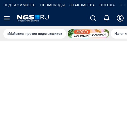
НЕДВИЖИМОСТЬ
ПРОМОКОДЫ
ЗНАКОМСТВА
ПОГОДА
ФО
«Майские» против подставщиков
Налог 