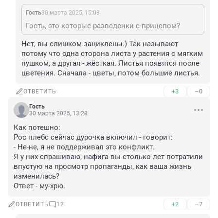
Гость
30 марта 2025, 15:08
Гость, это которые разведенки с прицепом?
Нет, вы слишком зациклены.) Так называют 
потому что одна сторона листа у растения с мягким 
пушком, а другая - жёсткая. Листья появятся после 
цветения. Сначала - цветы, потом большие листья.
+3
–0
ОТВЕТИТЬ
Гость
30 марта 2025, 13:28
Как потешно:

Рос плебс сейчас дурочка включил - говорит:

- Не-не, я не поддерживал это конфликт.

Я у них спрашиваю, нафига вы столько лет потратили 
впустую на просмотр пропаганды, как ваша жизнь 
изменилась?

Ответ - му-хрю.
+2
–7
ОТВЕТИТЬ
12