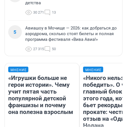
детства
30 271
13
Авиашоу в Мочище — 2026: как добраться до
5
аэродрома, сколько стоят билеты и полная
программа фестиваля «Вива Авиа!»
27 315
50
МНЕНИЕ
МНЕНИЕ
«Игрушки больше не
«Никого нельз
герои истории». Чему
победить». О ч
учит пятая часть
главный блокб
популярной детской
этого года, ко
франшизы и почему
бьет рекорды 
она полезна взрослым
прокате: честн
отзыв на «Оди
Нолана