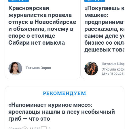
Красноярская
«Покупаешь ко
журналистка провела
мешке»:
отпуск в Новосибирске
предпринимат
и объяснила, почему в
рассказала, как
споре о столице
самом деле ус
Сибири нет смысла
бизнес со скл
дешевых това
Наталья Шорох
Татьяна Зарва
Открыла кофейн
деньги соцразв
РЕКОМЕНДУЕМ
«Напоминает куриное мясо»:
ярославцы нашли в лесу необычный
гриб — что это
22 часа
11 243
8