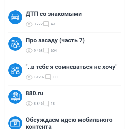
ДТП со знакомыми
3 772
49
Про засаду (часть 7)
9 463
604
"..в тебе я сомневаться не хочу"
19 207
111
880.ru
3 346
13
Обсуждаем идею мобильного
контента