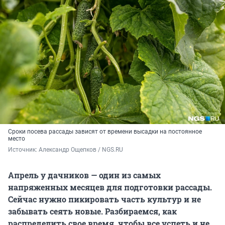
Сроки посева рассады зависят от времени высадки на постоянное
место
Источник: 
Александр Ощепков / NGS.RU
Апрель у дачников — один из самых
напряженных месяцев для подготовки рассады.
Сейчас нужно пикировать часть культур и не
забывать сеять новые. Разбираемся, как
распределить свое время, чтобы все успеть и не