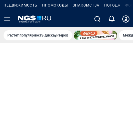
НЕДВИЖИМОСТЬ
ПРОМОКОДЫ
ЗНАКОМСТВА
ПОГОДА
ФО
Растет популярность дискаунтеров
Межд