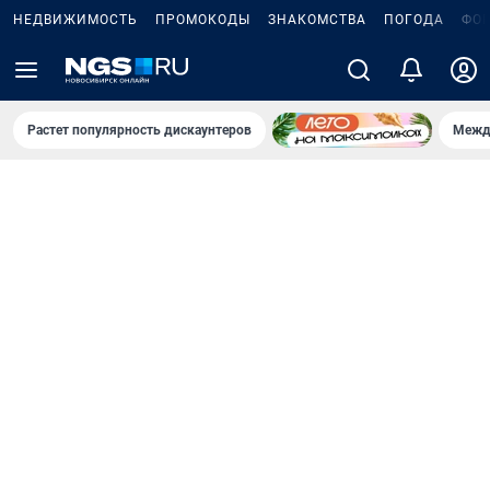
НЕДВИЖИМОСТЬ
ПРОМОКОДЫ
ЗНАКОМСТВА
ПОГОДА
ФО
Растет популярность дискаунтеров
Межд