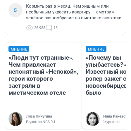
Кормить раз в месяц. Чем хищным или
5
необычным украсить квартиру — смотрим
зелёное разнообразие на выставке экзотики
26 988
13
МНЕНИЕ
МНЕНИЕ
«Люди тут странные».
«Почему вы
Чем привлекает
улыбаетесь?»
непонятный «Непокой»,
Известный кор
герои которого
рэпер зажег с 
застряли в
новосибирцев: 
мистическом отеле
было
Лиза Пичугина
Нина Раневска
Редактор NGS.RU
Журналист