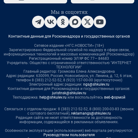
Мы в соцсетях
Контактные данные для Роскомнадзора и государственных органов
Сетевое издание «НГС.НОВОСТИ» (18+)
Зарегистрировано Федеральной службой по надзору в сфере связи,
информационных технологий и массовых коммуникаций (Роскомнадзор)
Регистрационный номер ЭЛ № ФС 77— 84683
Учредитель: Общество с ограниченной ответственностью "ИНТЕРНЕТ
ТЕХНОЛОГИИ"
Главный редактор: Громкова Елена Александровна
Адрес редакции: 630099, Россия, Новосибирск, ул. Ленина, д. 12, 6 этаж,
телефон 8 (383) 212-52-52, 8 (923) 157-00-00 (круглосуточно)
Электронный адрес редакции:
ngs@shkulev.ru
Контактные данные для Роскомнадзора и государственных органов:
juristnsk@shkulev.ru
Техподдержка:
help@shkulev.ru
или воспользуйтесь
веб-формой
Связаться с отделом продаж: 8 (383) 212-52-52, 8 (800) 200-03-83 (звонок
с сотового бесплатный),
reklamangs@shkulev.ru
Редакция сайта не несет ответственности за достоверность
информации, содержащейся в рекламных объявлениях.
Особенности эксплуатации (использования) веб-портала регулируются:
Руководством пользователя