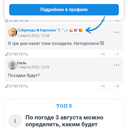
1 марта 2025, 14:28
Подробнее в профиле
Из года в год одно и тоже, только дату менякт.
+0
–0
ОТВЕТИТЬ
❤️‍🔥Фригида ❀ Карловна ﾟ☾ ﾟ｡⋆
1 марта 2025, 12:08
Я три дня назат токи посадила. Ниторопися.😼
+1
–1
ОТВЕТИТЬ
Гость
1 марта 2025, 12:03
Посадки будут?
+1
–0
ОТВЕТИТЬ
ТОП 5
По погоде 3 августа можно
1
определить, каким будет