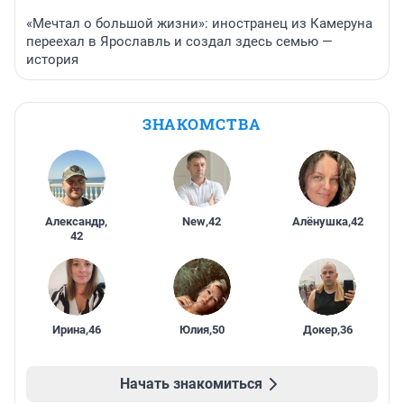
«Мечтал о большой жизни»: иностранец из Камеруна
переехал в Ярославль и создал здесь семью —
история
ЗНАКОМСТВА
Александр
,
New
,
42
Алёнушка
,
42
42
Ирина
,
46
Юлия
,
50
Докер
,
36
Начать знакомиться