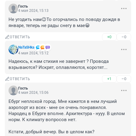
Гость
4 мая 2024, 15:13
Не угодить нам😉То огорчались по поводу дождя в 
январе, теперь не рады снегу в мае😀
+0
–0
ОТВЕТИТЬ
NaTaSHka
4 мая 2024, 15:12
Надеюсь, к нам стихия не завернет ? Провода 
взрываются? Искрят, оплавляются, коротят...
+1
–0
ОТВЕТИТЬ
Гость
4 мая 2024, 15:06
Ебург неплохой город. Мне кажется в нем лучший 
аэропорт из всех - мне он очень понравился. 

Народец в Ебурге вполне. Архитектура - нууу. В целом 
норм. К климату вопросов нет.

Кстати, добрый вечер. Вы в целом как?