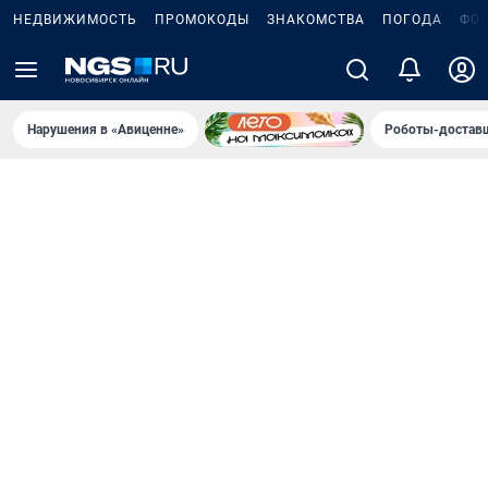
НЕДВИЖИМОСТЬ
ПРОМОКОДЫ
ЗНАКОМСТВА
ПОГОДА
ФО
Нарушения в «Авиценне»
Роботы-доставщ