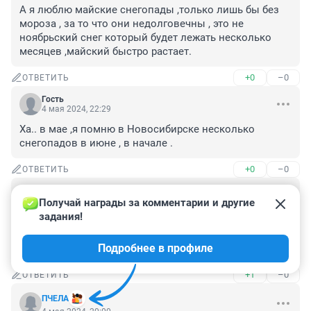
А я люблю майские снегопады ,только лишь бы без 
мороза , за то что они недолговечны , это не 
ноябрьский снег который будет лежать несколько 
месяцев ,майский быстро растает.
+0
–0
ОТВЕТИТЬ
Гость
4 мая 2024, 22:29
Ха.. в мае ,я помню в Новосибирске несколько 
снегопадов в июне , в начале .
+0
–0
ОТВЕТИТЬ
Гость
4 мая 2024, 20:25
Получай награды за комментарии и другие 
задания!
В году 96 том в мае был такой снег и ещё ветер 
сильный деревья и ветви падали. Одноклассники 
Подробнее в профиле
отдавали свои штаны девчонкам ))
+1
–0
ОТВЕТИТЬ
ПЧЕЛА