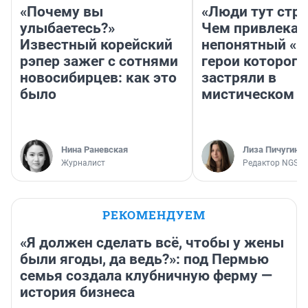
«Почему вы
«Люди тут стр
улыбаетесь?»
Чем привлекае
Известный корейский
непонятный «Н
рэпер зажег с сотнями
герои которого
новосибирцев: как это
застряли в
было
мистическом о
Нина Раневская
Лиза Пичугина
Журналист
Редактор NGS.R
РЕКОМЕНДУЕМ
«Я должен сделать всё, чтобы у жены
были ягоды, да ведь?»: под Пермью
семья создала клубничную ферму —
история бизнеса