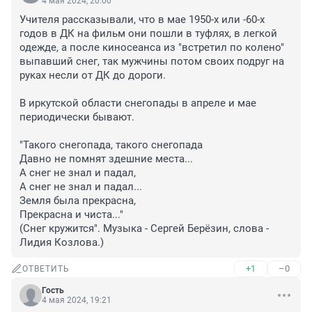
4 мая 2024, 20:00
Учителя рассказывали, что в мае 1950-х или -60-х 
годов в ДК на фильм они пошли в туфлях, в легкой 
одежде, а после киносеанса из "встретил по колено" 
выпавший снег, так мужчины потом своих подруг на 
руках несли от ДК до дороги.

В иркутской области снегопады в апреле и мае 
периодически бывают.

"Такого снегопада, такого снегопада

Давно не помнят здешние места...

А снег не знал и падал,

А снег не знал и падал...

Земля была прекрасна,

Прекрасна и чиста..."

(Снег кружится". Музыка - Сергей Берёзин, слова - 
Лидия Козлова.)
+1
–0
ОТВЕТИТЬ
Гость
4 мая 2024, 19:21