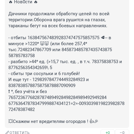
🔥 Нов0сти 🔥

Дачники продолжали обработку целей по всей 
территории.Оборона врага рушится на глазах, 
тараканы бегут на всех боевых направлениях.

- отбиты 163847567483928374747575857575 🥩-- в 
минусе >1220* 🐷🐷 (или более 257,4* 
тыс.72482347867709 или 845873485787435743875 
58785783758

- разбито >44* ед. (>15,7 тыс. ед. , в т.ч. 78375838753 и 
8776256354342659\ 5

- сбиты три сосульки и 6 голубей!

И еще тут - 1298397847744493284923 и 
8387838578875875878887090909

❗ *, без учёта и без 
76572367768287874894928498284989492949284

67763647878347999887434121=2=-0093039819823982878
72478387482

💥Скажем нет вредителям огородов ! 👍🎉
+0
–0
ОТВЕТИТЬ