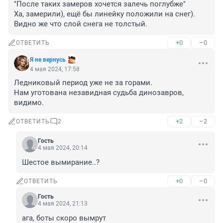
"После таких замеров хочется залечь поглубже"

Ха, замерили), ещё бы линейку положили на снег). 
Видно же что слой снега не толстый.
+0
–0
ОТВЕТИТЬ
Я не вернусь
4 мая 2024, 17:58
Ледниковый период уже не за горами.

Нам уготована незавидная судьба динозавров, 
видимо.
+2
–2
ОТВЕТИТЬ
2
Гость
4 мая 2024, 20:14
Шестое вымирание..?
+0
–0
ОТВЕТИТЬ
Гость
4 мая 2024, 21:13
ага, боты скоро вымрут