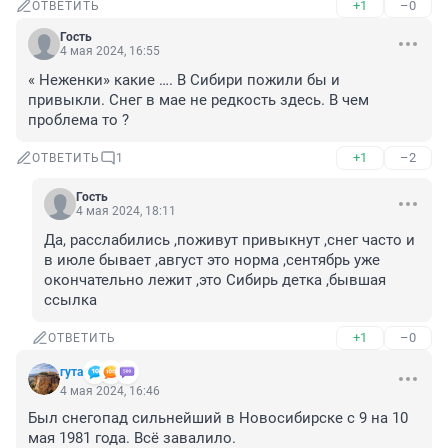
+1
–0
ОТВЕТИТЬ
Гость
4 мая 2024, 16:55
« Неженки» какие …. В Сибири пожили бы и 
привыкли. Снег в мае не редкость здесь. В чем 
проблема то ?
+1
–2
ОТВЕТИТЬ
1
Гость
4 мая 2024, 18:11
Да, расслабились ,поживут привыкнут ,снег часто и 
в июле бывает ,август это норма ,сентябрь уже 
окончательно лежит ,это Сибирь детка ,бывшая 
ссылка
+1
–0
ОТВЕТИТЬ
гута
4 мая 2024, 16:46
Был снегопад сильнейший в Новосибирске с 9 на 10 
мая 1981 года. Всё завалило.
