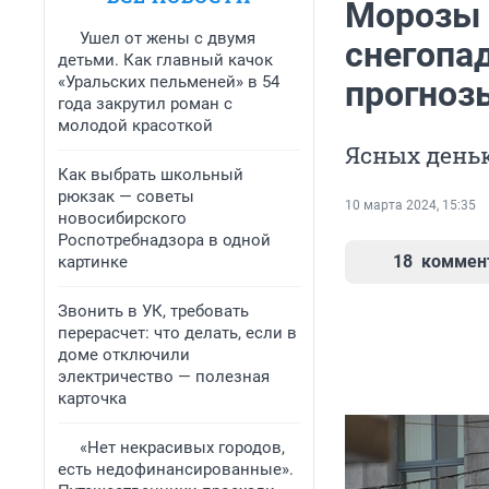
Морозы 
Ушел от жены с двумя
снегопа
детьми. Как главный качок
«Уральских пельменей» в 54
прогноз
года закрутил роман с
молодой красоткой
Ясных день
Как выбрать школьный
рюкзак — советы
10 марта 2024, 15:35
новосибирского
Роспотребнадзора в одной
18
коммен
картинке
Звонить в УК, требовать
перерасчет: что делать, если в
доме отключили
электричество — полезная
карточка
«Нет некрасивых городов,
есть недофинансированные».