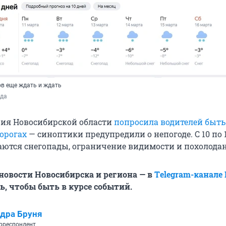
ов еще ждать и ждать
ода
ия Новосибирской области
попросила водителей быть
дорогах
— синоптики предупредили о непогоде. С 10 по 
аются снегопады, ограничение видимости и похолодан
овости Новосибирска и региона — в
Тelegram-канале
, чтобы быть в курсе событий.
дра Бруня
рреспондент