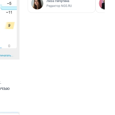
Лиза Пичугина
Редактор NGS.RU
.
ночью