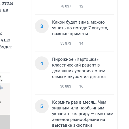
 этом
78 037
12
в на
Какой будет зима, можно
3
узнать по погоде 7 августа, —
к
важные приметы
Ночью
55 873
14
 будет
Пирожное «Картошка»:
4
классический рецепт в
домашних условиях с тем
самым вкусом из детства
30 883
16
Кормить раз в месяц. Чем
5
хищным или необычным
украсить квартиру — смотрим
зелёное разнообразие на
выставке экзотики