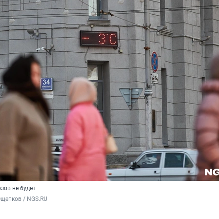
зов не будет
Ощепков / NGS.RU