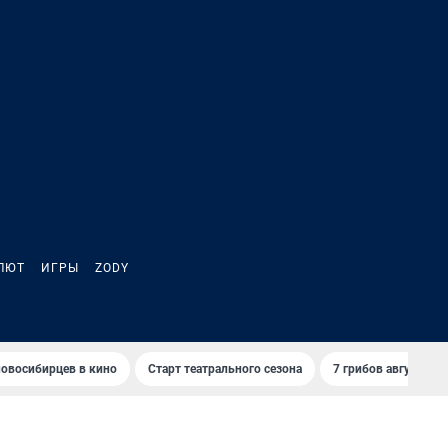
ЛЮТ
ИГРЫ
ZODY
овосибирцев в кино
Старт театрального сезона
7 грибов августа