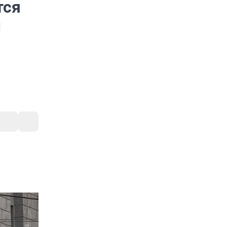
тся
м