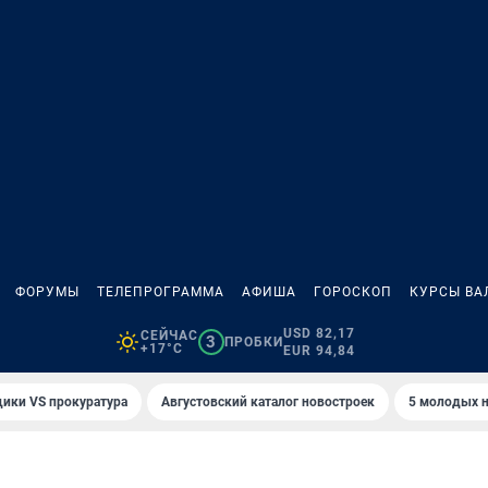
ФОРУМЫ
ТЕЛЕПРОГРАММА
АФИША
ГОРОСКОП
КУРСЫ ВА
USD 82,17
СЕЙЧАС
3
ПРОБКИ
+17°C
EUR 94,84
ики VS прокуратура
Августовский каталог новостроек
5 молодых н