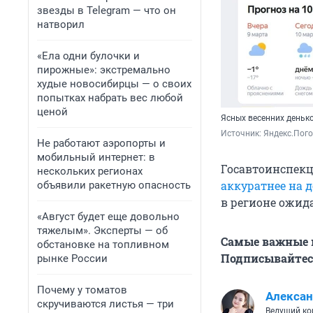
звезды в Telegram — что он
натворил
«Ела одни булочки и
пирожные»: экстремально
худые новосибирцы — о своих
попытках набрать вес любой
ценой
Ясных весенних деньк
Источник: 
Яндекс.Пог
Не работают аэропорты и
мобильный интернет: в
Госавтоинспекц
нескольких регионах
аккуратнее на 
объявили ракетную опасность
в регионе ожид
«Август будет еще довольно
тяжелым». Эксперты — об
Самые важные н
обстановке на топливном
Подписывайтесь
рынке России
Почему у томатов
Алексан
скручиваются листья — три
Ведущий ко