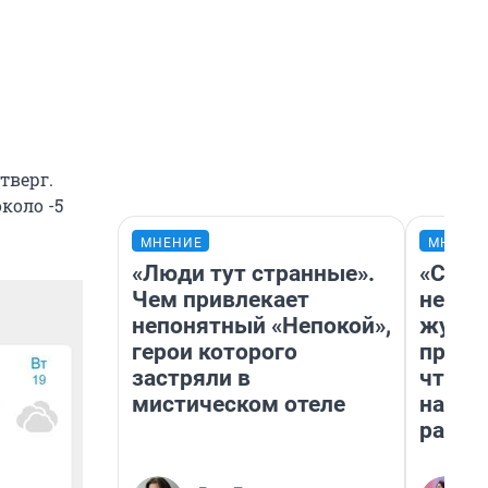
тверг.
коло -5
МНЕНИЕ
МНЕНИ
«Люди тут странные».
«Сним
Чем привлекает
немед
непонятный «Непокой»,
журна
герои которого
пришл
застряли в
чтобы
мистическом отеле
на чт
ради 