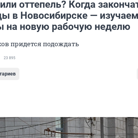
или оттепель? Когда законча
ды в Новосибирске — изучае
ы на новую рабочую неделю
ков придется подождать
23 895
тариев