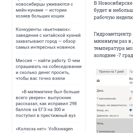
В Новосибирске
новосибирцы уживаются с
будет и неболь
мейн-кунами — истории
хозяев больших кошек
рабочую неделю
Конкуренты «вьетнамок»:
Гидрометцентр 
заведения с китайской кухней
минимум раз в 
захватывают город — обзор
самых интересных новинок
температура мож
холоднее -7 град
Миссия — найти работу. О чем
спрашивать на собеседовании
и сколько денег просить,
чтобы вас точно взяли
«В математике был больше
всего уверен»: выпускник
рассказал, как исправил 298
баллов за ЕГЭ на 300 и
поступил в престижный вуз
«Колхоза нет»: Volkswagen