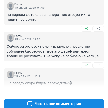
Гость
15 апреля 2025, 01:45
на первом фото слева папоротник страусник . а 
пишут про орляк .
+0
–0
Гость
25 мая 2023, 18:56
Сейчас за это срок получить можно , незаконно 
собираете биоресурсы, всё это штраф или арест !! 
Лучше не рисковать, я не хожу не собираю не чего , а 
то у нас законы
+0
–0
Гость
23 мая 2023, 11:11
На лебеду скоро будем переходить?😁
+0
–0
Читать все комментарии