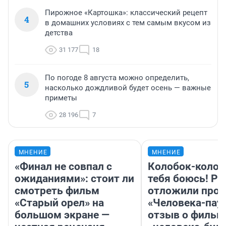
Пирожное «Картошка»: классический рецепт
4
в домашних условиях с тем самым вкусом из
детства
31 177
18
По погоде 8 августа можно определить,
5
насколько дождливой будет осень — важные
приметы
28 196
7
МНЕНИЕ
МНЕНИЕ
«Финал не совпал с
Колобок-колобо
ожиданиями»: стоит ли
тебя боюсь! Ра
смотреть фильм
отложили прок
«Старый орел» на
«Человека-пау
большом экране —
отзыв о фильм