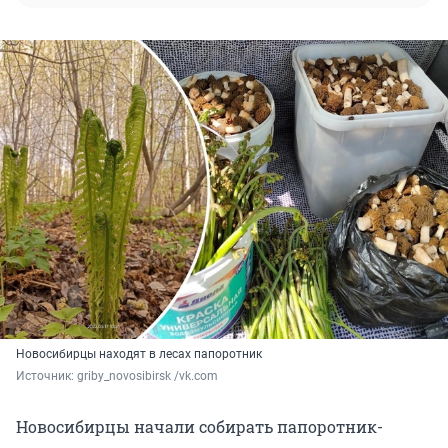
Новосибирцы находят в лесах папоротник
Источник: 
griby_novosibirsk /vk.com
Новосибирцы начали собирать папоротник-