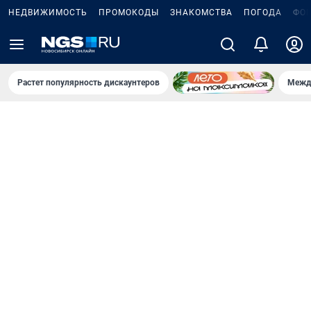
НЕДВИЖИМОСТЬ
ПРОМОКОДЫ
ЗНАКОМСТВА
ПОГОДА
ФО
Растет популярность дискаунтеров
Межд