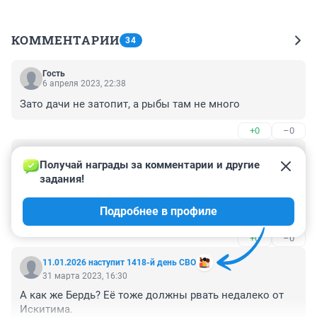
КОММЕНТАРИИ
34
Гость
6 апреля 2023, 22:38
Зато дачи не затопит, а рыбы там не много
+0
–0
Гость
31 марта 2023, 21:35
Получай награды за комментарии и другие 
задания!
А при нормальной власти люди строят здоровенную 
канаву под небольшой поток и потом, когда раз в 
Подробнее в профиле
пятилетку природа решает жахнуть резкое 
потепление, ливень и всё это по весне - ручеек 
+0
–0
увеличивается в 100 раз и всё-равно не приводит к 
катастрофам... В СССР так делать умели, в России 
11.01.2026 наступит 1418-й день СВО
умеют зарабатывать на разрешениях на 
31 марта 2023, 16:30
строительство, поэтому могут строить даже прямо в 
А как же Бердь? Её тоже должны рвать недалеко от 
русле реки (если место достаточно доходное, чтобы 
Искитима.
со сваями возиться), не говоря уж о том, чтобы 