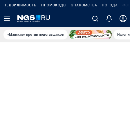
НЕДВИЖИМОСТЬ
ПРОМОКОДЫ
ЗНАКОМСТВА
ПОГОДА
ФО
«Майские» против подставщиков
Налог 