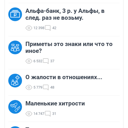
Альфа-банк, 3 р. у Альфы, в
след. раз не возьму.
12 398
42
Приметы это знаки или что то
иное?
6 532
37
О жалости в отношениях...
5 779
48
Маленькие хитрости
14 747
31