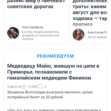
разнес миф о «вечных»
дополнительн
советских дорогах
траты: каким б
август для все
зодиака — таро
прогноз
Олег Арефьев
Блогер, предприниматель,
Анастасия Пер
владелец в транспортном
Автор мнения
бизнесе
РЕКОМЕНДУЕМ
Медведицу Майю, жившую на цепи в
Приморье, познакомили с
гималайским медведем Фиником
5 августа
15 385
5
Уроженка Волгограда выиграла миллион, купив
лотерейный билет за 20 рублей
«Это тот, кого ты травила»: прикамца приговорили к