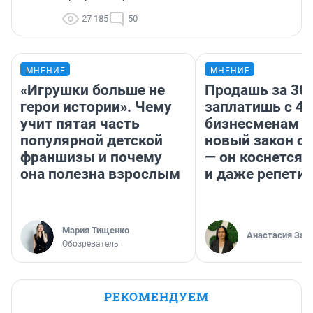
27 185
50
МНЕНИЕ
МНЕНИЕ
«Игрушки больше не
Продашь за 300
герои истории». Чему
заплатишь с 40
учит пятая часть
бизнесменам г
популярной детской
новый закон о 
франшизы и почему
— он коснется 
она полезна взрослым
и даже репети
Мария Тищенко
Анастасия Зав
Обозреватель
РЕКОМЕНДУЕМ