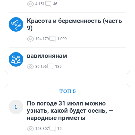
4 151
46
Красота и беременность (часть
9)
194 179
1 000
вавилонянам
36 196
139
ТОП 5
По погоде 31 июля можно
1
узнать, какой будет осень, —
народные приметы
158 307
15