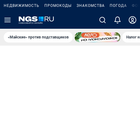
НЕДВИЖИМОСТЬ
ПРОМОКОДЫ
ЗНАКОМСТВА
ПОГОДА
ФО
«Майские» против подставщиков
Налог 