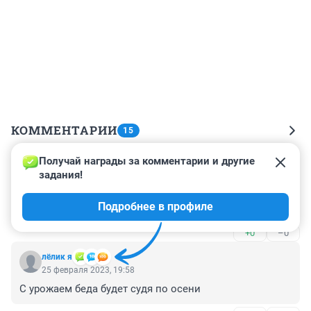
КОММЕНТАРИИ
15
Получай награды за комментарии и другие 
Гость
26 февраля 2023, 21:18
задания!
во всем виноват ретроградный меркурий в третьем 
Подробнее в профиле
доме
+0
–0
лёлик я
25 февраля 2023, 19:58
С урожаем беда будет судя по осени