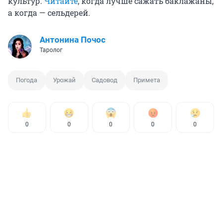
культур.
Читайте
, когда лучше сажать баклажаны,
а когда — сельдерей.
Антонина Почос
Таролог
Погода
Урожай
Садовод
Примета
0
0
0
0
0