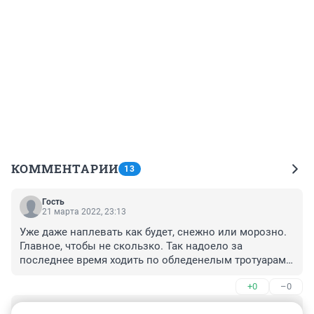
КОММЕНТАРИИ
13
Гость
21 марта 2022, 23:13
Уже даже наплевать как будет, снежно или морозно. 
Главное, чтобы не скользко. Так надоело за 
последнее время ходить по обледенелым тротуарам! 
Сплошной лёд, незамутненный ничем. 
+0
–0
Коммунальщики просто самоустранились и делают 
вид, что весна и никакого льда на дорогах нет. 
Гость