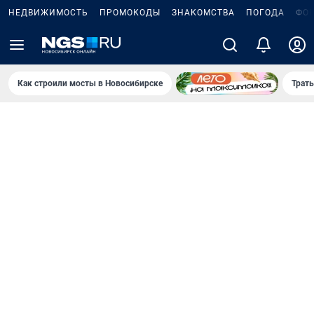
НЕДВИЖИМОСТЬ
ПРОМОКОДЫ
ЗНАКОМСТВА
ПОГОДА
ФО
Как строили мосты в Новосибирске
Траты