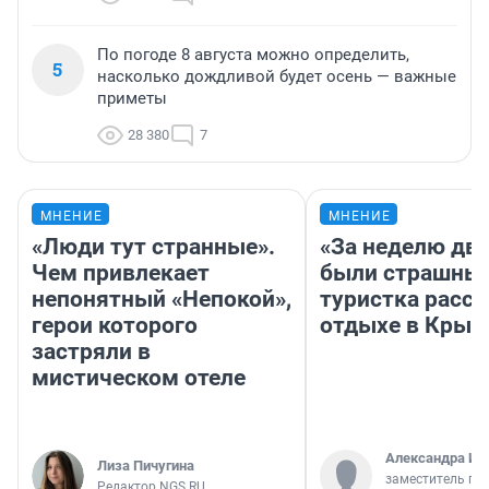
По погоде 8 августа можно определить,
5
насколько дождливой будет осень — важные
приметы
28 380
7
МНЕНИЕ
МНЕНИЕ
«Люди тут странные».
«За неделю две
Чем привлекает
были страшные
непонятный «Непокой»,
туристка расск
герои которого
отдыхе в Крым
застряли в
мистическом отеле
Александра Ис
Лиза Пичугина
заместитель гл
Редактор NGS.RU