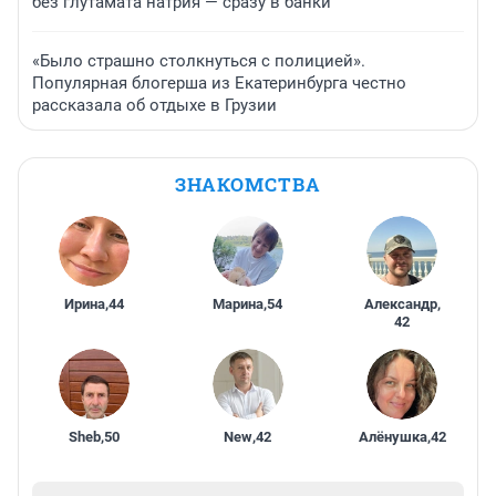
без глутамата натрия — сразу в банки
«Было страшно столкнуться с полицией».
Популярная блогерша из Екатеринбурга честно
рассказала об отдыхе в Грузии
ЗНАКОМСТВА
Ирина
,
44
Марина
,
54
Александр
,
42
Sheb
,
50
New
,
42
Алёнушка
,
42