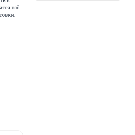
ть в
ится всё
товки.