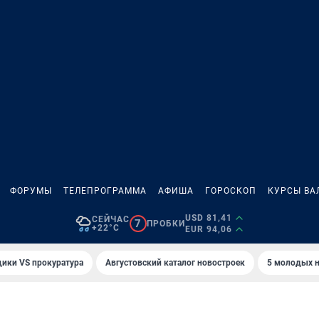
ФОРУМЫ
ТЕЛЕПРОГРАММА
АФИША
ГОРОСКОП
КУРСЫ ВА
USD 81,41
СЕЙЧАС
7
ПРОБКИ
+22°C
EUR 94,06
ики VS прокуратура
Августовский каталог новостроек
5 молодых н