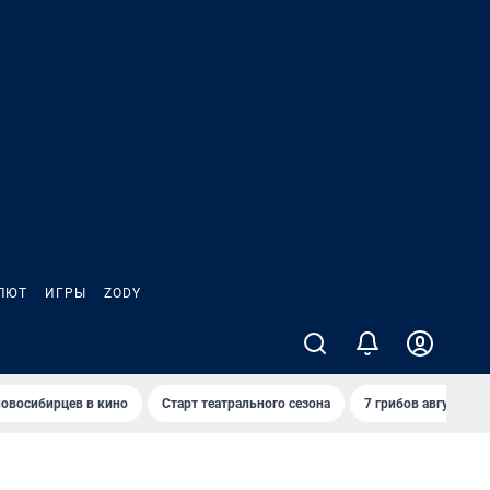
ЛЮТ
ИГРЫ
ZODY
овосибирцев в кино
Старт театрального сезона
7 грибов августа