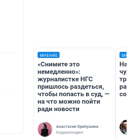
МНЕНИЕ
МНЕНИ
«Снимите это
Насле
немедленно»:
чудом
журналистке НГС
транс
пришлось раздеться,
разне
чтобы попасть в суд, —
совет
на что можно пойти
ради новости
Анастасия Хрипушина
Корреспондент