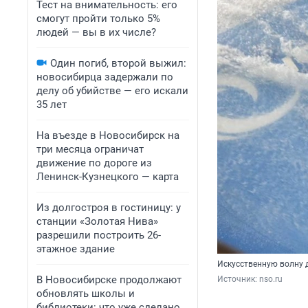
Тест на внимательность: его
смогут пройти только 5%
людей — вы в их числе?
Один погиб, второй выжил:
новосибирца задержали по
делу об убийстве — его искали
35 лет
На въезде в Новосибирск на
три месяца ограничат
движение по дороге из
Ленинск-Кузнецкого — карта
Из долгостроя в гостиницу: у
станции «Золотая Нива»
разрешили построить 26-
этажное здание
Искусственную волну 
В Новосибирске продолжают
Источник: 
nso.ru
обновлять школы и
библиотеки: что уже сделано