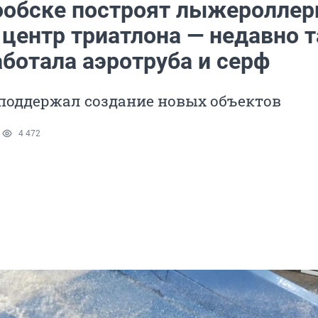
ообске построят лыжеролле
 центр триатлона — недавно 
аботала аэротруба и серф
поддержал создание новых объектов
1
4 472