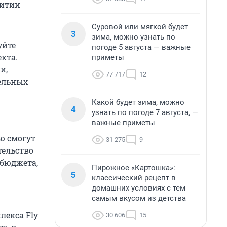
витии
Суровой или мягкой будет
3
зима, можно узнать по
уйте
погоде 5 августа — важные
кта.
приметы
и,
77 717
12
ельных
Какой будет зима, можно
4
узнать по погоде 7 августа, —
важные приметы
ю смогут
31 275
9
тельство
 бюджета,
Пирожное «Картошка»:
5
классический рецепт в
домашних условиях с тем
самым вкусом из детства
лекса Fly
30 606
15