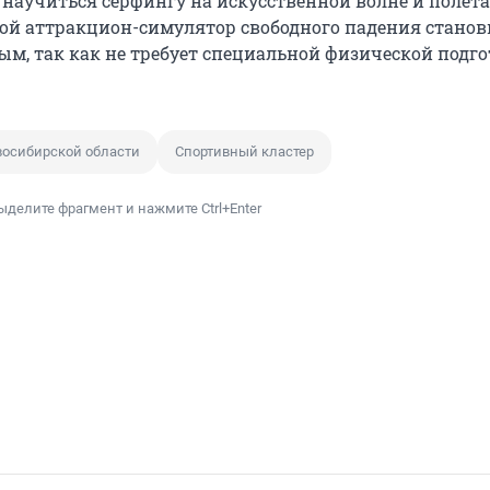
 научиться сёрфингу на искусственной волне и полета
кой аттракцион-симулятор свободного падения станов
ым, так как не требует специальной физической подго
восибирской области
Спортивный кластер
ыделите фрагмент и нажмите Ctrl+Enter