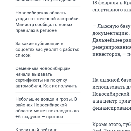
18 февраля в К
спортивного кла
Новосибирская область
уходит от точечной застройки.
Министр сообщил о новых
— Лыжную базу 
правилах в регионе
документацию, 
Дальнейшее раз
За какие публикации в
резервирования
соцсетях вас уволят с работы:
инвесторов, — 
список
Семейным новосибирцам
начали выдавать
На лыжной базе
сертификаты на покупку
автомобиля. Как их получить
использовать д
Новосибирской 
Небольшие дожди и грозы. В
а на центр три
районах Новосибирской
финансировани
области может похолодать до
+6 градусов — прогноз
Кроме этого, гу
Кредитный рейтинг