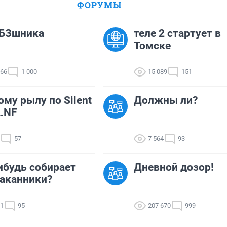
ФОРУМЫ
 БЗшника
теле 2 стартует в
Томске
666
1 000
15 089
151
му рылу по Silent
Должны ли?
у…NF
57
7 564
93
ибудь собирает
Дневной дозор!
аканники?
91
95
207 670
999