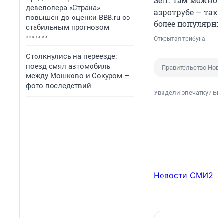
Serf. Там можно
девелопера «Страна»
аэротрубе — та
повышен до оценки BBB.ru со
более популярн
стабильным прогнозом
Открытая трибуна.
Столкнулись на переезде:
поезд смял автомобиль
Правительство Но
между Мошково и Сокуром —
фото последствий
Увидели опечатку? В
Новости СМИ2