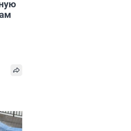
рную
там