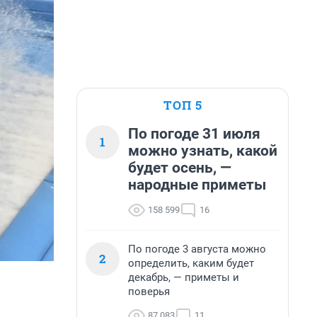
ТОП 5
По погоде 31 июля
1
можно узнать, какой
будет осень, —
народные приметы
158 599
16
По погоде 3 августа можно
2
определить, каким будет
декабрь, — приметы и
поверья
87 083
11