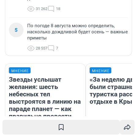
31 262
18
По погоде 8 августа можно определить,
5
насколько дождливой будет осень — важные
приметы
28 557
7
МНЕНИЕ
МНЕНИЕ
Звезды услышат
«За неделю две
желания: шесть
были страшные
небесных тел
туристка расск
выстроятся в линию на
отдыхе в Крым
параде планет — как
правильно провести
день