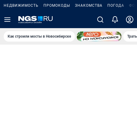
НЕДВИЖИМОСТЬ
ПРОМОКОДЫ
ЗНАКОМСТВА
ПОГОДА
ФО
Как строили мосты в Новосибирске
Траты