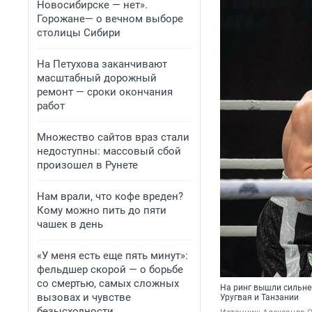
Новосибирске — нет».
Горожане— о вечном выборе
столицы Сибири
На Петухова заканчивают
масштабный дорожный
ремонт — сроки окончания
работ
Множество сайтов враз стали
недоступны: массовый сбой
произошел в Рунете
Нам врали, что кофе вреден?
Кому можно пить до пяти
чашек в день
«У меня есть еще пять минут»:
фельдшер скорой — о борьбе
со смертью, самых сложных
На ринг вышли сильней
вызовах и чувстве
Уругвая и Танзании
безысходности