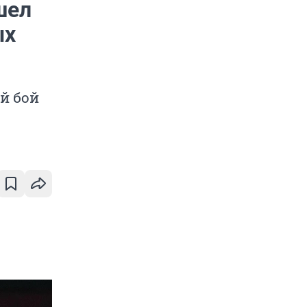
шел
ых
й бой