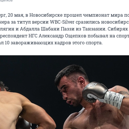
Ощепков
рг, 20 мая, в Новосибирске прошел чемпионат мира по
чера за титул версии WBC-Silver сразились новосибир
илягин и Абдалла Шабани Паззи из Танзании. Сибиряк
рреспондент НГС Александр Ощепков побывал на спо
ал 10 завораживающих кадров этого спорта.