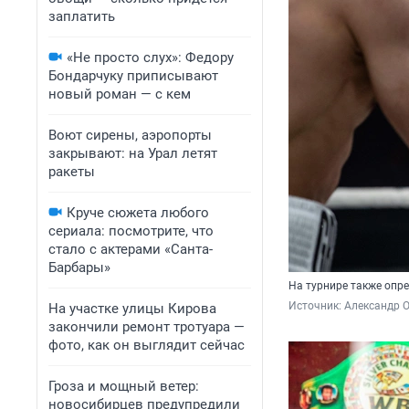
заплатить
«Не просто слух»: Федору
Бондарчуку приписывают
новый роман — с кем
Воют сирены, аэропорты
закрывают: на Урал летят
ракеты
Круче сюжета любого
сериала: посмотрите, что
стало с актерами «Санта-
Барбары»
На турнире также опр
Источник: 
Александр 
На участке улицы Кирова
закончили ремонт тротуара —
фото, как он выглядит сейчас
Гроза и мощный ветер:
новосибирцев предупредили