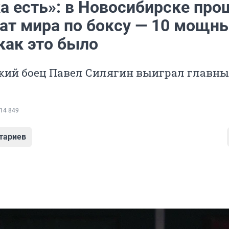
а есть»: в Новосибирске про
ат мира по боксу — 10 мощн
как это было
кий боец Павел Силягин выиграл главны
14 849
тариев