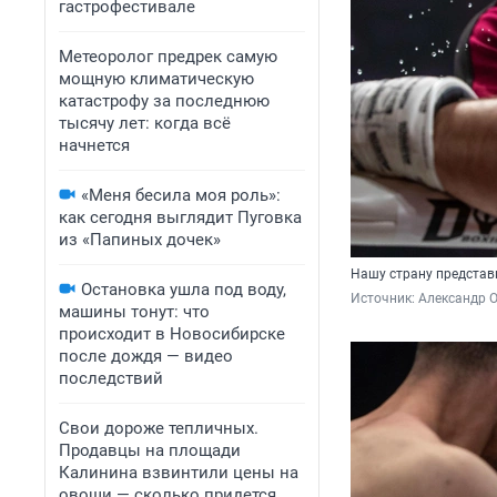
гастрофестивале
Метеоролог предрек самую
мощную климатическую
катастрофу за последнюю
тысячу лет: когда всё
начнется
«Меня бесила моя роль»:
как сегодня выглядит Пуговка
из «Папиных дочек»
Нашу страну представ
Остановка ушла под воду,
Источник: 
Александр 
машины тонут: что
происходит в Новосибирске
после дождя — видео
последствий
Свои дороже тепличных.
Продавцы на площади
Калинина взвинтили цены на
овощи — сколько придется