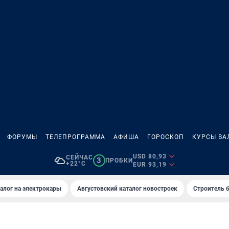
ФОРУМЫ
ТЕЛЕПРОГРАММА
АФИША
ГОРОСКОП
КУРСЫ ВА
USD 80,93
СЕЙЧАС
3
ПРОБКИ
+22°C
EUR 93,19
алог на электрокары
Августовский каталог новостроек
Строитель б