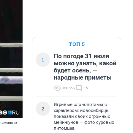
ТОП 5
По погоде 31 июля
1
можно узнать, какой
будет осень, —
народные приметы
158 292
15
Игривые слонопотамы с
2
характером: новосибирцы
показали своих огромных
мейн-кунов — фото суровых
ртсмены из
питомцев