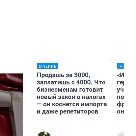
МНЕНИЕ
МНЕНИ
Продашь за 3000,
«Игру
заплатишь с 4000. Что
герои
бизнесменам готовит
учит 
новый закон о налогах
попул
— он коснется импорта
франш
и даже репетиторов
она п