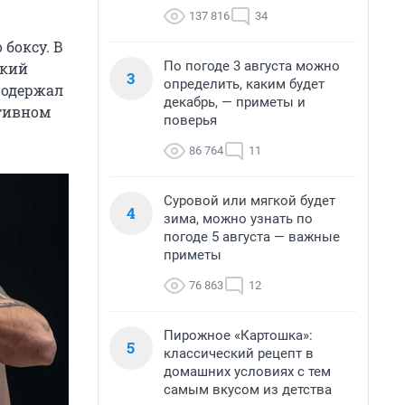
137 816
34
 боксу. В
По погоде 3 августа можно
ский
3
определить, каким будет
 одержал
декабрь, — приметы и
ртивном
поверья
86 764
11
Суровой или мягкой будет
4
зима, можно узнать по
погоде 5 августа — важные
приметы
76 863
12
Пирожное «Картошка»:
5
классический рецепт в
домашних условиях с тем
самым вкусом из детства