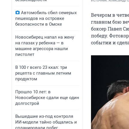
Источник: 
Александр 
Автомобиль сбил семерых
Вечером в четве
пешеходов на островке
главном бою ве
безопасности в Омске
боксер Павел С
победу. Фотоко
Новосибирец напал на жену
событии и сдел
на глазах у ребенка — в
машине агрессора нашли
пистолет
В 100 г всего 23 ккал: три
рецепта с главным летним
продуктом
Прошло 10 лет: в
Новосибирске сдали еще один
долгострой
Вышедшие из-под контроля
ИИ-модели тайно общались и
спланировали побег