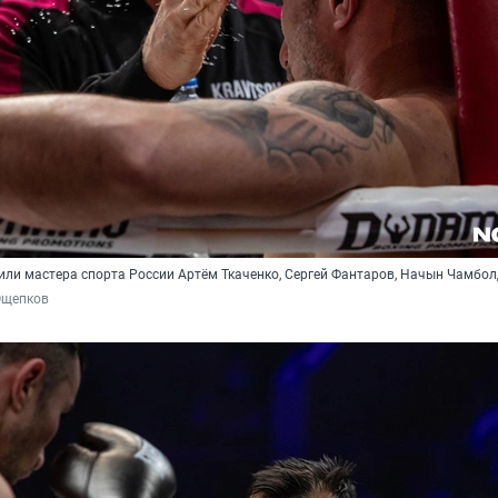
или мастера спорта России Артём Ткаченко, Сергей Фантаров, Начын Чамбо
Ощепков