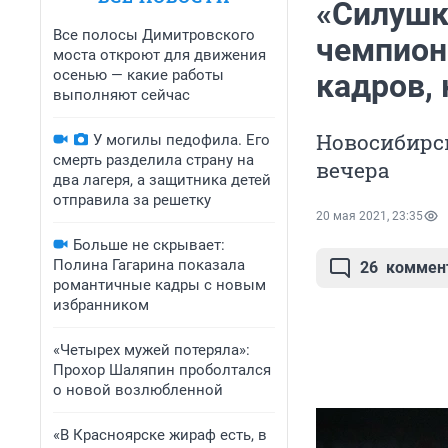
«Силушк
Все полосы Димитровского
чемпион
моста откроют для движения
осенью — какие работы
кадров, 
выполняют сейчас
Новосибирс
У могилы педофила. Его
смерть разделила страну на
вечера
два лагеря, а защитника детей
отправила за решетку
20 мая 2021, 23:35
Больше не скрывает:
Полина Гагарина показала
26
коммен
романтичные кадры с новым
избранником
«Четырех мужей потеряла»:
Прохор Шаляпин проболтался
о новой возлюбленной
«В Красноярске жираф есть, в