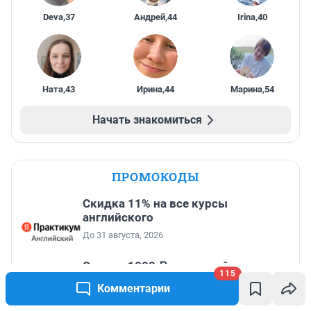
Deva
,
37
Андрей
,
44
Irina
,
40
Ната
,
43
Ирина
,
44
Марина
,
54
Начать знакомиться
ПРОМОКОДЫ
Скидка 11% на все курсы
английского
До 31 августа, 2026
Скидка 1000 ₽ на первый заказ от
115
3000 ₽ на сайте и в приложении
Комментарии
До 31 августа, 2026