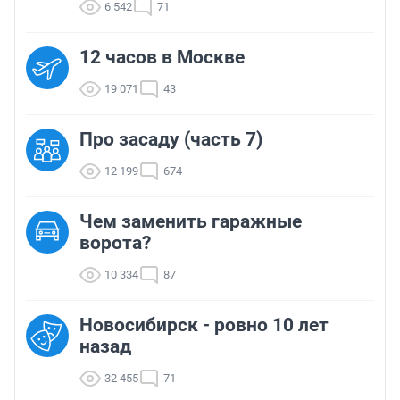
6 542
71
12 часов в Москве
19 071
43
Про засаду (часть 7)
12 199
674
Чем заменить гаражные
ворота?
10 334
87
Новосибирск - ровно 10 лет
назад
32 455
71