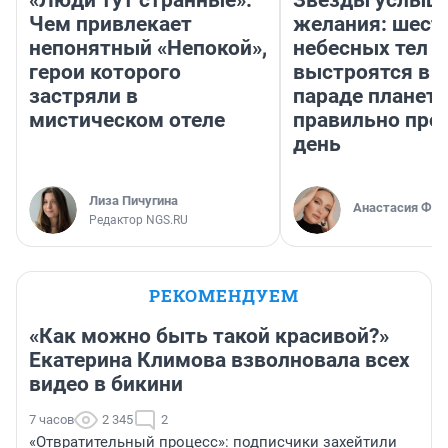
Чем привлекает
желания: шест
непонятный «Непокой»,
небесных тел
герои которого
выстроятся в 
застряли в
параде планет 
мистическом отеле
правильно про
день
Лиза Пичугина
Анастасия Фил
Редактор NGS.RU
РЕКОМЕНДУЕМ
«Как можно быть такой красивой?»
Екатерина Климова взволновала всех
видео в бикини
7 часов
2 345
2
«Отвратительный процесс»: подписчики захейтили