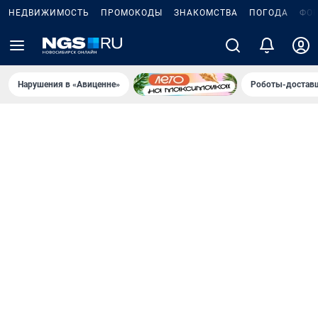
НЕДВИЖИМОСТЬ
ПРОМОКОДЫ
ЗНАКОМСТВА
ПОГОДА
ФО
Нарушения в «Авиценне»
Роботы-доставщ