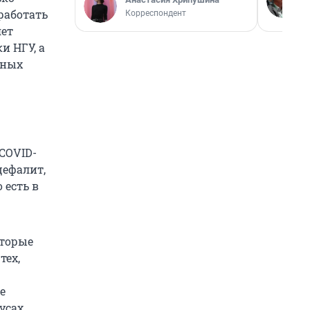
 работать
Корреспондент
яет
и НГУ, а
сных
COVID-
цефалит,
 есть в
оторые
тех,
е
усах.