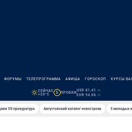
ФОРУМЫ
ТЕЛЕПРОГРАММА
АФИША
ГОРОСКОП
КУРСЫ ВА
USD 81,41
СЕЙЧАС
5
ПРОБКИ
+20°C
EUR 94,06
ики VS прокуратура
Августовский каталог новостроек
5 молодых н