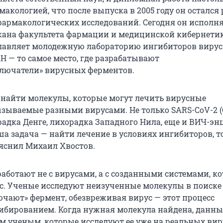
макологией, что после выпуска в 2005 году он остался
фармакологических исследований. Сегодня он исполн
кана факультета фармации и медицинской кибернетик
зглавляет молодежную лабораторию ингибиторов виру
Н — то самое место, где разрабатывают
лючатели» вирусных ферментов.
 найти молекулы, которые могут лечить вирусные
ызываемые разными вирусами. Не только SARS-CoV-2 (
орадка Денге, лихорадка Западного Нила, еще и ВИЧ-эн
ша задача — найти лечение в условиях ингибиторов, то
ояснил Михаил Хвостов.
работают не с вирусами, а с созданными системами, к
с. Ученые исследуют неизученные молекулы в поиске 
чают» фермент, обезвреживая вирус — этот процесс
ибированием. Когда нужная молекула найдена, данны
м ученым, которые исследуют ее уже на реальных вир