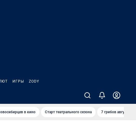
ЛЮТ
ИГРЫ
ZODY
овосибирцев в кино
Старт театрального сезона
7 грибов августа