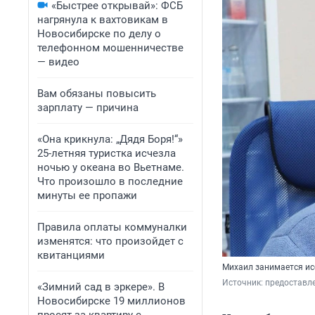
«Быстрее открывай»: ФСБ
нагрянула к вахтовикам в
Новосибирске по делу о
телефонном мошенничестве
— видео
Вам обязаны повысить
зарплату — причина
«Она крикнула: „Дядя Боря!“»
25-летняя туристка исчезла
ночью у океана во Вьетнаме.
Что произошло в последние
минуты ее пропажи
Правила оплаты коммуналки
изменятся: что произойдет с
квитанциями
Михаил занимается ис
Источник: 
предоставл
«Зимний сад в эркере». В
Новосибирске 19 миллионов