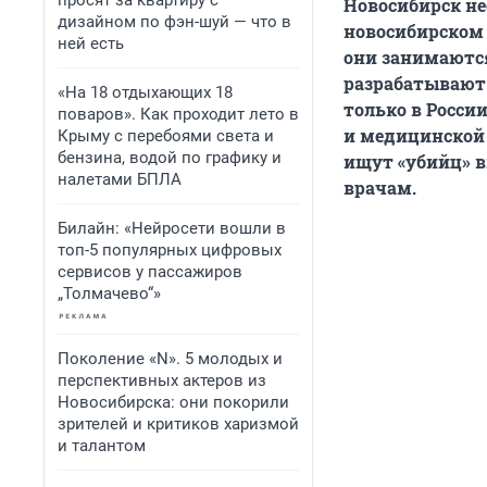
просят за квартиру с
Новосибирск не
дизайном по фэн-шуй — что в
новосибирском 
ней есть
они занимаются
разрабатывают 
«На 18 отдыхающих 18
только в России
поваров». Как проходит лето в
и медицинской 
Крыму с перебоями света и
бензина, водой по графику и
ищут «убийц» в
налетами БПЛА
врачам.
Билайн: «Нейросети вошли в
топ-5 популярных цифровых
сервисов у пассажиров
„Толмачево“»
Поколение «N». 5 молодых и
перспективных актеров из
Новосибирска: они покорили
зрителей и критиков харизмой
и талантом