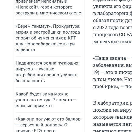
привлекает непонятный
увлекла его фар
«Непокой», герои которого
в лаборатории 
застряли в мистическом отеле
обязанности де
«Берем таймаут». Прокуратура,
с 2022 года во
мэрия и застройщики полгода
процессов СО РА
спорят об изменениях в КРТ
молекулы-«вык
для Новосибирска: есть три
варианта
«Наша задача —
Надвигается волна пугающих
заболевания, в
вирусов — ученые
19) — это и лих
потребовали срочно усилить
в том числе. На
безопасность
пробирке», — п
Какой будет зима можно
узнать по погоде 7 августа —
В лаборатории 
важные приметы
похожи на виру
которые «выклю
«Как они получают сто баллов
называется инг
— серьезный вопрос». О
передают други
кризисе ЕГЭ, всего