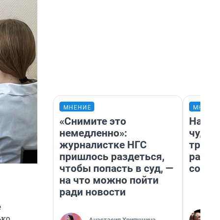
МНЕНИЕ
МНЕНИ
«Снимите это
Насле
немедленно»:
чудом
журналистке НГС
транс
пришлось раздеться,
разне
чтобы попасть в суд, —
совет
на что можно пойти
ради новости
е
ько
Анастасия Хрипушина