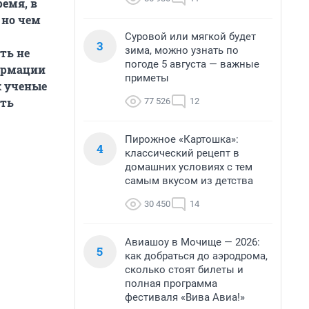
ремя, в
 но чем
Суровой или мягкой будет
3
зима, можно узнать по
ть не
погоде 5 августа — важные
фармации
приметы
к ученые
ать
77 526
12
Пирожное «Картошка»:
4
классический рецепт в
домашних условиях с тем
самым вкусом из детства
30 450
14
Авиашоу в Мочище — 2026:
5
как добраться до аэродрома,
сколько стоят билеты и
полная программа
фестиваля «Вива Авиа!»