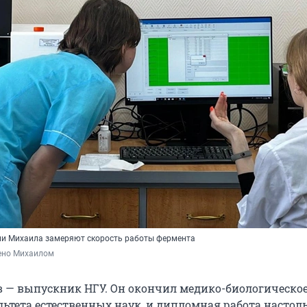
ии Михаила замеряют скорость работы фермента
ено Михаилом
 — выпускник НГУ. Он окончил медико-биологическо
льтета естественных наук, и дипломная работа настол