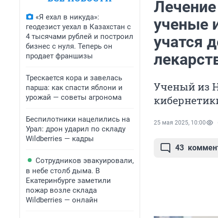
Лечение
«Я ехал в никуда»:
ученые 
геодезист уехал в Казахстан с
4 тысячами рублей и построил
учатся 
бизнес с нуля. Теперь он
лекарст
продает франшизы
Трескается кора и завелась
Ученый из Н
парша: как спасти яблони и
урожай — советы агронома
кибернетик
Беспилотники нацелились на
25 мая 2025, 10:00
Урал: дрон ударил по складу
Wildberries — кадры
43
коммен
Сотрудников эвакуировали,
в небе столб дыма. В
Екатеринбурге заметили
пожар возле склада
Wildberries — онлайн