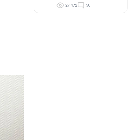
27 472
50