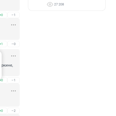
27 208
+0
–1
+1
–0
ркине, 
+0
–1
+0
–2