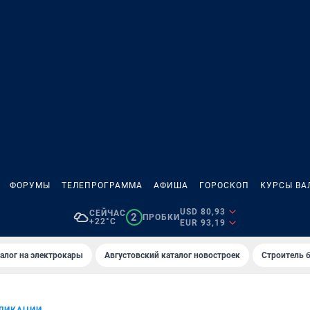
ФОРУМЫ
ТЕЛЕПРОГРАММА
АФИША
ГОРОСКОП
КУРСЫ ВА
USD 80,93
СЕЙЧАС
2
ПРОБКИ
+22°C
EUR 93,19
алог на электрокары
Августовский каталог новостроек
Строитель б