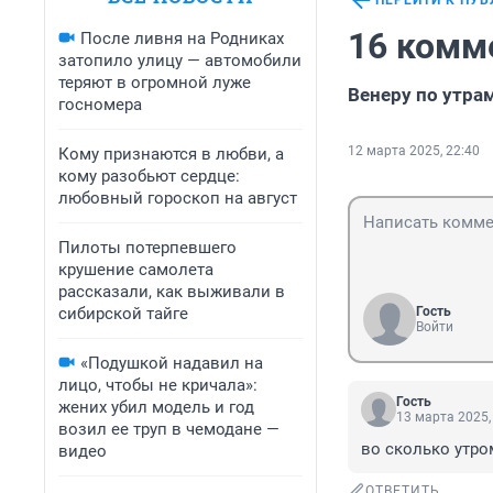
ПЕРЕЙТИ К ПУ
16 комм
После ливня на Родниках
затопило улицу — автомобили
теряют в огромной луже
Венеру по утра
госномера
12 марта 2025, 22:40
Кому признаются в любви, а
кому разобьют сердце:
любовный гороскоп на август
Пилоты потерпевшего
крушение самолета
рассказали, как выживали в
сибирской тайге
Гость
Войти
«Подушкой надавил на
лицо, чтобы не кричала»:
Гость
жених убил модель и год
13 марта 2025,
возил ее труп в чемодане —
во сколько утро
видео
ОТВЕТИТЬ