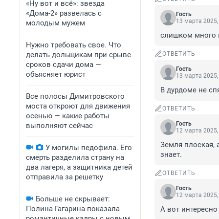
«Ну вот и всё»: звезда
«Дома-2» развелась с
Гость
13 марта 2025,
молодым мужем
слишком много 
Нужно требовать свое. Что
делать дольщикам при срыве
ОТВЕТИТЬ
сроков сдачи дома —
Гость
объясняет юрист
13 марта 2025,
В дурдоме не сп
Все полосы Димитровского
моста откроют для движения
ОТВЕТИТЬ
осенью — какие работы
Гость
выполняют сейчас
12 марта 2025,
Земля плоская, 
У могилы педофила. Его
знает.
смерть разделила страну на
два лагеря, а защитника детей
ОТВЕТИТЬ
отправила за решетку
Гость
12 марта 2025,
Больше не скрывает:
Полина Гагарина показала
А вот интересно
романтичные кадры с новым