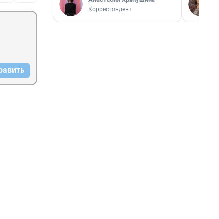
Корреспондент
равить