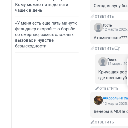
Кому можно пить до пяти
Сегодня луну бы
чашек в день
ОТВЕТИТЬ
«У меня есть еще пять минут»:
Гость
фельдшер скорой — о борьбе
12 марта 2025,
со смертью, самых сложных
Атомическое???
вызовах и чувстве
безысходности
ОТВЕТИТЬ
1
Гость
12 марта 202
Кричащая роск
где осенью уб
ОТВЕТИТЬ
👑Король НГСа
12 марта 2025,
Венеры в ЧОПе 
ОТВЕТИТЬ