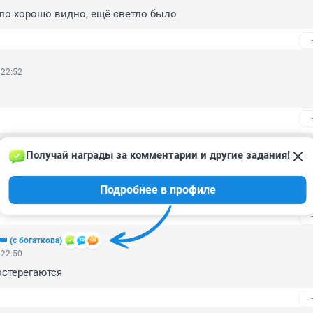
ло хорошо видно, ещё светло было
 22:52
Получай награды за комментарии и другие задания!
5, 23:21
ошь. Цыгане выставили на продажу дорогущие особняки в Ко
Подробнее в профиле
или таксистку
 (с богаткова)
 22:50
остерегаются