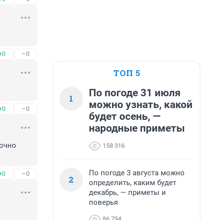
+0
–0
ТОП 5
По погоде 31 июля
1
можно узнать, какой
+0
–0
будет осень, —
народные приметы
очно 
158 316
По погоде 3 августа можно
+0
–0
2
определить, каким будет
декабрь, — приметы и
поверья
86 794