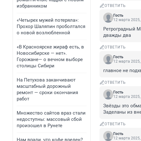
избранником
ОТВЕТИТЬ
Гость
«Четырех мужей потеряла»:
12 марта 2025,
Прохор Шаляпин проболтался
Ретроградный Ме
о новой возлюбленной
дважды два
«В Красноярске жираф есть, в
ОТВЕТИТЬ
Новосибирске — нет».
Гость
Горожане— о вечном выборе
12 марта 2025,
столицы Сибири
главное не подхв
На Петухова заканчивают
ОТВЕТИТЬ
масштабный дорожный
ремонт — сроки окончания
Гость
12 марта 2025,
работ
Звёзды это обма
Заделаны из вн
Множество сайтов враз стали
недоступны: массовый сбой
ОТВЕТИТЬ
произошел в Рунете
Гость
12 марта 2025,
Нам врали, что кофе вреден?