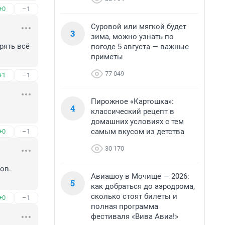
+0
–1
Суровой или мягкой будет
3
зима, можно узнать по
ять всё 
погоде 5 августа — важные
приметы
77 049
+1
–1
Пирожное «Картошка»:
4
классический рецепт в
домашних условиях с тем
самым вкусом из детства
+0
–1
30 170
в. 
Авиашоу в Мочище — 2026:
5
как добраться до аэродрома,
сколько стоят билеты и
+0
–1
полная программа
фестиваля «Вива Авиа!»