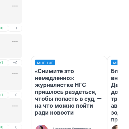
+0
–1
+1
–0
МНЕНИЕ
МНЕНИ
«Снимите это
Близн
немедленно»:
внеза
журналистке НГС
Девам
пришлось раздеться,
допол
+1
–0
чтобы попасть в суд, —
траты
на что можно пойти
август
ради новости
зодиа
прогн
+0
–0
Анастасия Хрипушина