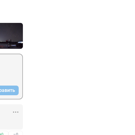
равить
+0
–0