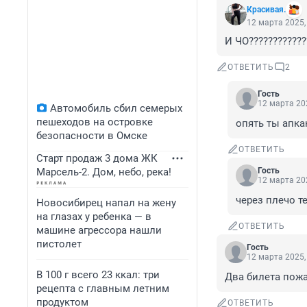
Красивая.
12 марта 2025,
И ЧО????????????
ОТВЕТИТЬ
2
Гость
12 марта 202
Автомобиль сбил семерых
пешеходов на островке
опять ты апка
безопасности в Омске
ОТВЕТИТЬ
Старт продаж 3 дома ЖК
Марсель-2. Дом, небо, река!
Гость
12 марта 202
через плечо т
Новосибирец напал на жену
на глазах у ребенка — в
ОТВЕТИТЬ
машине агрессора нашли
пистолет
Гость
12 марта 2025,
В 100 г всего 23 ккал: три
Два билета пож
рецепта с главным летним
продуктом
ОТВЕТИТЬ