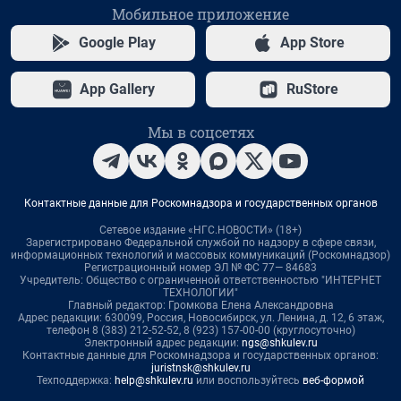
Мобильное приложение
Google Play
App Store
App Gallery
RuStore
Мы в соцсетях
Контактные данные для Роскомнадзора и государственных органов
Сетевое издание «НГС.НОВОСТИ» (18+)
Зарегистрировано Федеральной службой по надзору в сфере связи,
информационных технологий и массовых коммуникаций (Роскомнадзор)
Регистрационный номер ЭЛ № ФС 77— 84683
Учредитель: Общество с ограниченной ответственностью "ИНТЕРНЕТ
ТЕХНОЛОГИИ"
Главный редактор: Громкова Елена Александровна
Адрес редакции: 630099, Россия, Новосибирск, ул. Ленина, д. 12, 6 этаж,
телефон 8 (383) 212-52-52, 8 (923) 157-00-00 (круглосуточно)
Электронный адрес редакции:
ngs@shkulev.ru
Контактные данные для Роскомнадзора и государственных органов:
juristnsk@shkulev.ru
Техподдержка:
help@shkulev.ru
или воспользуйтесь
веб-формой