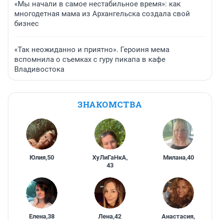
«Мы начали в самое нестабильное время»: как
многодетная мама из Архангельска создала свой
бизнес
«Так неожиданно и приятно». Героиня мема
вспомнила о съемках с гуру пикапа в кафе
Владивостока
ЗНАКОМСТВА
Юлия
,
50
ХуЛиГаНкА
,
Милана
,
40
43
Елена
,
38
Лена
,
42
Анастасия
,