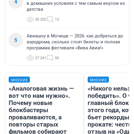
4
в домашних условиях с тем самым вкусом из
детства
30 202
13
Авиашоу в Мочище — 2026: как добраться до
5
аэродрома, сколько стоят билеты и полная
программа фестиваля «Вива Авиа!»
27 241
50
МНЕНИЕ
МНЕНИЕ
«Аналоговая жизнь —
«Никого нельз
вот что нам нужно».
победить». О ч
Почему новые
главный блокб
блокбастеры
этого года, ко
проваливаются, а
бьет рекорды 
повторы старых
прокате: честн
фильмов собирают
отзыв на «Оди