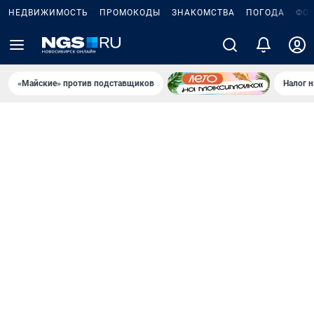
НЕДВИЖИМОСТЬ
ПРОМОКОДЫ
ЗНАКОМСТВА
ПОГОДА
ФО
«Майские» против подставщиков
Налог 