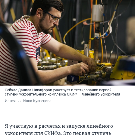
Сейчас Данила Никифоров участвует в тестировании первой
ступени ускорительного комплекса СКИФ — линейного ускорителя
Источник: 
Инна Кузнецова
Я участвую в расчетах и запуске линейного
ускорителя для СКИФа. Это первая ступень