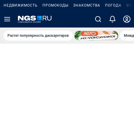
НЕДВИЖИМОСТЬ
ПРОМОКОДЫ
ЗНАКОМСТВА
ПОГОДА
ФО
Растет популярность дискаунтеров
Межд