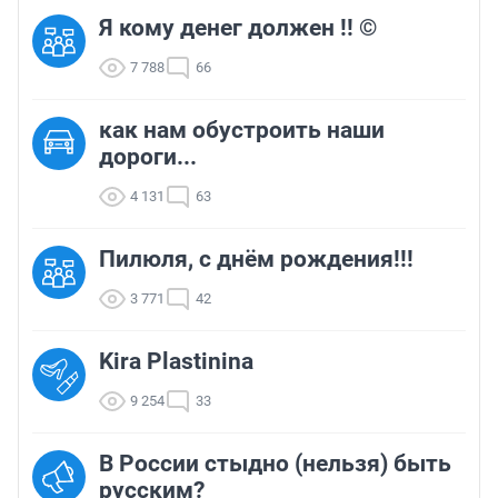
Я кому денег должен !! ©
7 788
66
как нам обустроить наши
дороги...
4 131
63
Пилюля, с днём рождения!!!
3 771
42
Kira Plastinina
9 254
33
В России стыдно (нельзя) быть
русским?