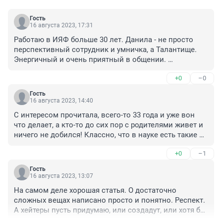
Гость
16 августа 2023, 17:31
Работаю в ИЯФ больше 30 лет. Данила - не просто 
перспективный сотрудник и умничка, а Талантище. 
Энергичный и очень приятный в общении. 
Критические комментарии, что я увидел здесь (все 
+0
–0
читать не стал, - противно) - удел слабых, никчемных, 
самоутверждающихся в писанине особях.
Гость
16 августа 2023, 14:40
С интересом прочитала, всего-то 33 года и уже вон 
что делает, а кто-то до сих пор с родителями живет и 
ничего не добился! Классно, что в науке есть такие 
люди!
+0
–1
Гость
16 августа 2023, 13:07
На самом деле хорошая статья. О достаточно 
сложных вещах написано просто и понятно. Респект. 
А хейтеры пусть придумаю, или создадут, или хотя бы 
попробуют понять, о чем речь, и то дело будет, а не 