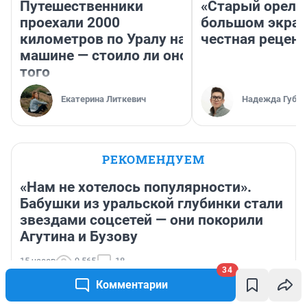
Путешественники
«Старый орел» 
проехали 2000
большом экран
километров по Уралу на
честная рецен
машине — стоило ли оно
того
Екатерина Литкевич
Надежда Губар
РЕКОМЕНДУЕМ
«Нам не хотелось популярности».
Бабушки из уральской глубинки стали
звездами соцсетей — они покорили
Агутина и Бузову
15 часов
9 565
18
34
«Мечтал о большой жизни»: иностранец из Камеруна
Комментарии
переехал в Ярославль и создал здесь семью —
история