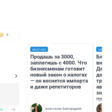
0
МНЕНИЕ
МНЕНИ
Продашь за 3000,
Близн
заплатишь с 4000. Что
внеза
бизнесменам готовит
Девам
новый закон о налогах
допол
— он коснется импорта
траты
и даже репетиторов
август
зодиа
прогн
Анастасия Завгородняя
+0
–0