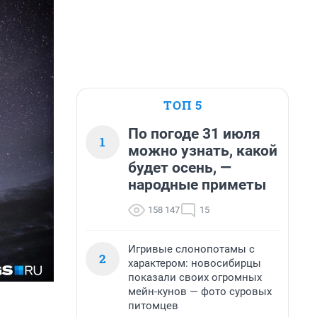
ТОП 5
По погоде 31 июля
1
можно узнать, какой
будет осень, —
народные приметы
158 147
15
Игривые слонопотамы с
2
характером: новосибирцы
показали своих огромных
мейн-кунов — фото суровых
питомцев