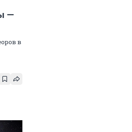
ы —
еоров в