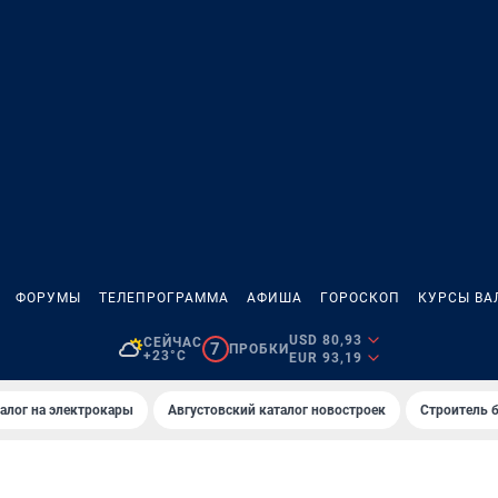
ФОРУМЫ
ТЕЛЕПРОГРАММА
АФИША
ГОРОСКОП
КУРСЫ ВА
USD 80,93
СЕЙЧАС
7
ПРОБКИ
+23°C
EUR 93,19
алог на электрокары
Августовский каталог новостроек
Строитель б