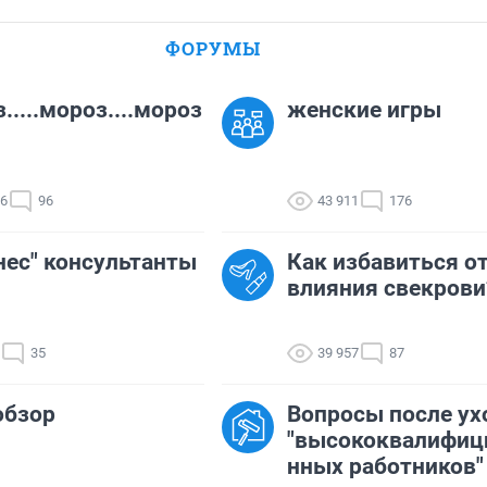
ФОРУМЫ
.....мороз....мороз
женские игры
86
96
43 911
176
нес" консультанты
Как избавиться о
влияния свекрови
35
39 957
87
обзор
Вопросы после ух
"высококвалифиц
нных работников"