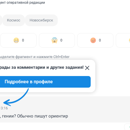
ент оперативной редакции
Космос
Новосибирск
0
0
0
ыделите фрагмент и нажмите Ctrl+Enter
рады за комментарии и другие задания!
Подробнее в профиле
ИИ
10
13:16
ь, гении? Обычно пишут ориентир