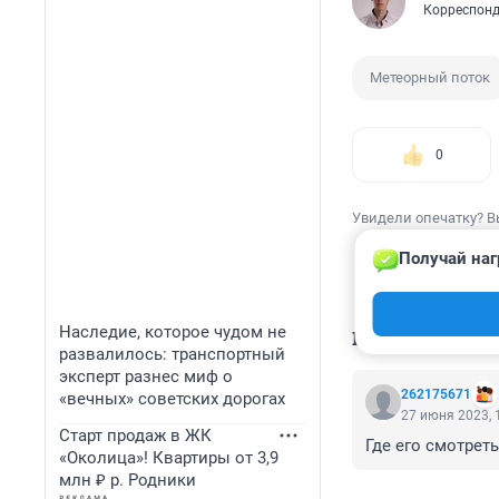
Корреспонд
Метеорный поток
0
Увидели опечатку? В
Получай наг
Наследие, которое чудом не
КОММЕНТАР
развалилось: транспортный
эксперт разнес миф о
262175671
«вечных» советских дорогах
27 июня 2023, 
Старт продаж в ЖК
Где его смотрет
«Околица»! Квартиры от 3,9
млн ₽ р. Родники