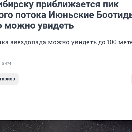
ибирску приближается пик
ого потока Июньские Боотид
го можно увидеть
ка звездопада можно увидеть до 100 мет
5 474
тариев