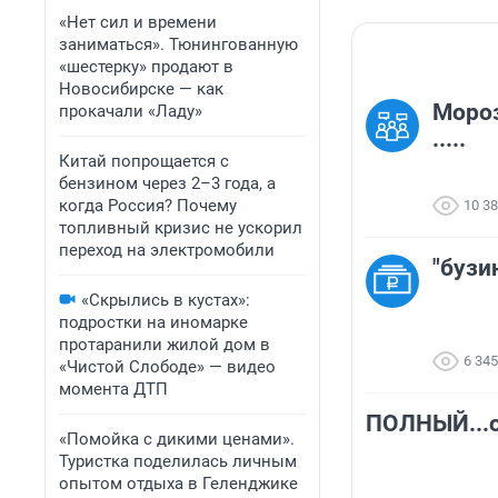
«Нет сил и времени
заниматься». Тюнингованную
«шестерку» продают в
Новосибирске — как
Мороз
прокачали «Ладу»
.....
Китай попрощается с
бензином через 2–3 года, а
когда Россия? Почему
10 3
топливный кризис не ускорил
переход на электромобили
"бузи
«Скрылись в кустах»:
подростки на иномарке
протаранили жилой дом в
6 345
«Чистой Слободе» — видео
момента ДТП
ПОЛНЫЙ...
«Помойка с дикими ценами».
Туристка поделилась личным
опытом отдыха в Геленджике