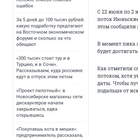
ошибок
С 22 июня по 2
поток Июньские 
За 5 дней до 100 тысяч рублей:
какую подработку предлагают
этом сообщили в
на Восточном экономическом
форуме и сколько за что
В момент пика з
обещают
будет достигать
«300 тысяч стоит тур и в
Турцию, и в Сочи».
Как отметили с
Рассказываем, куда россияне
потоком, хотя у
едут в отпуск этим летом
даты. Чтобы луч
подальше от ис
«Проект пилотный»: в
Новосибирске магазины сети
дискаунтеров начали
закрываться, едва
открывшись
«Покупаешь кота в мешке»:
предприниматель рассказала,