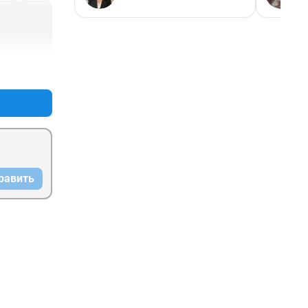
+0
–0
равить