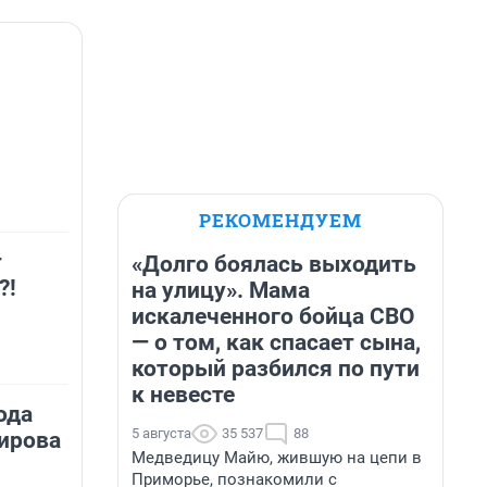
РЕКОМЕНДУЕМ
т
«Долго боялась выходить
?!
на улицу». Мама
искалеченного бойца СВО
— о том, как спасает сына,
который разбился по пути
к невесте
ода
5 августа
35 537
88
ирова
Медведицу Майю, жившую на цепи в
Приморье, познакомили с