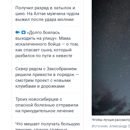
Получил разряд в затылок и
шею. На Алтае мужчина чудом
выжил после удара молнии
«Долго боялась
выходить на улицу». Мама
искалеченного бойца — о том,
как спасает сына, который
разбился по пути к невесте
Сквер рядом с Заксобранием
решили привести в порядок —
смотрим проект с новыми
клумбами и дорожками
Троих новосибирцев с
опасной болезнью отправили
на принудительное лечение
Чтобы лучше рассмотре
Что мешает получать большую
Источник: 
Александр 
пенсию: список главных