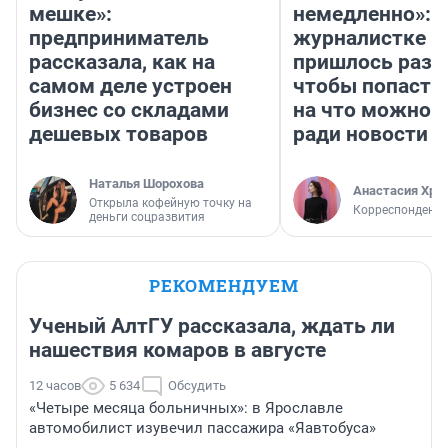
мешке»:
немедленно»:
предприниматель
журналистке Н
рассказала, как на
пришлось разд
самом деле устроен
чтобы попасть 
бизнес со складами
на что можно 
дешевых товаров
ради новости
Наталья Шорохова
Анастасия Хри
Открыла кофейную точку на
Корреспондент
деньги соцразвития
РЕКОМЕНДУЕМ
Ученый АлтГУ рассказала, ждать ли
нашествия комаров в августе
12 часов
5 634
Обсудить
«Четыре месяца больничных»: в Ярославле
автомобилист изувечил пассажира «Яавтобуса»