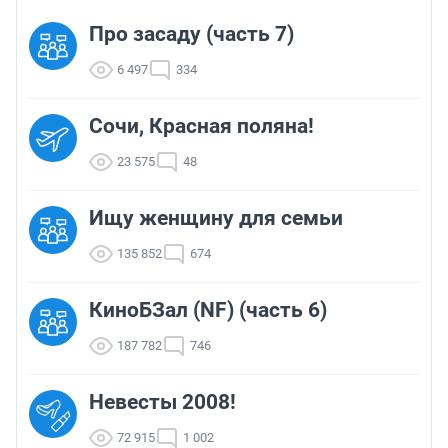
Про засаду (часть 7)
6 497
334
Сочи, Красная поляна!
23 575
48
Ищу женщину для семьи
135 852
674
КиноБЗал (NF) (часть 6)
187 782
746
Невесты 2008!
72 915
1 002