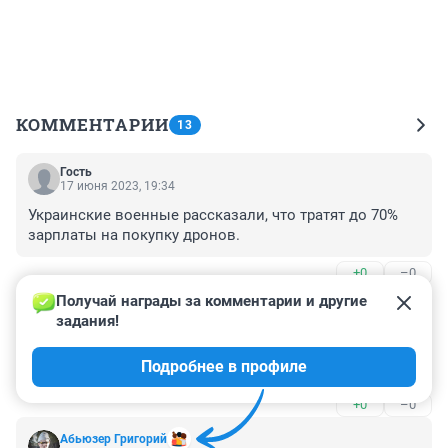
КОММЕНТАРИИ
13
Гость
17 июня 2023, 19:34
Украинские военные рассказали, что тратят до 70% 
зарплаты на покупку дронов.
+0
–0
Получай награды за комментарии и другие 
Гость
17 июня 2023, 14:14
задания!
помогите пожалуйста собраться на сво!!!экипировка 
Подробнее в профиле
и билеты!!!
+0
–0
Абьюзер Григорий