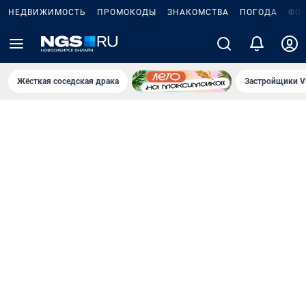
НЕДВИЖИМОСТЬ
ПРОМОКОДЫ
ЗНАКОМСТВА
ПОГОДА
ФО
Жёсткая соседская драка
Застройщики V